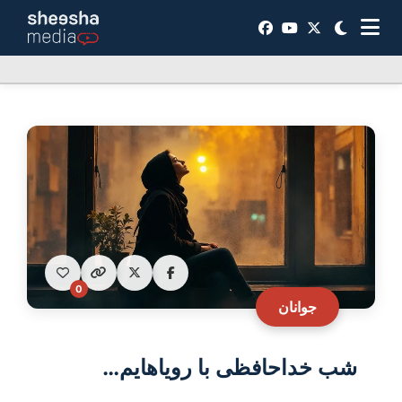
0
جوانان
شب خداحافظی با رویاهایم…