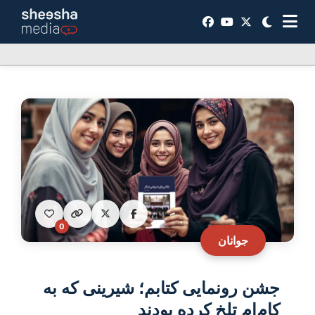
0
جوانان
جشن رونمایی کتابم؛ شیرینی که به
کام‌ام تلخ کرده بودند