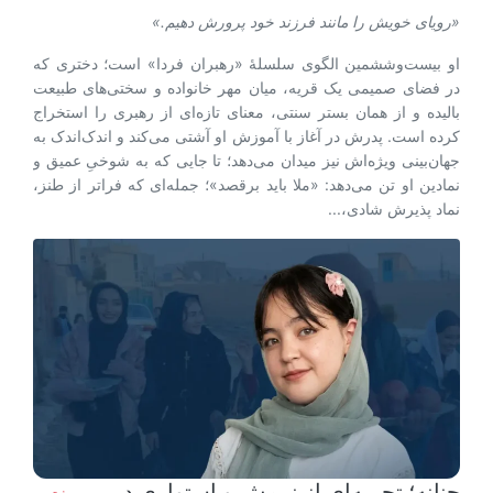
«رویای خویش را مانند فرزند خود پرورش دهیم.»
او بیست‌وششمین الگوی سلسلۀ «رهبران فردا» است؛ دختری که
در فضای صمیمی یک قریه، میان مهر خانواده و سختی‌های طبیعت
بالیده و از همان بستر سنتی، معنای تازه‌ای از رهبری را استخراج
کرده است. پدرش در آغاز با آموزش او آشتی می‌کند و اندک‌اندک به
جهان‌بینی ویژه‌اش نیز میدان می‌دهد؛ تا جایی که به شوخیِ عمیق و
نمادین او تن می‌دهد: «ملا باید برقصد»؛ جمله‌ای که فراتر از طنز،
نماد پذیرش شادی،...
حنانه؛ تجربه‌ای از نرمش و استواری در