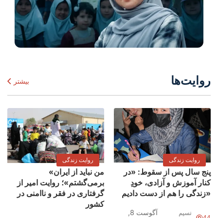
روایت‌ها
بیشتر
روایت زندگی
روایت زندگی
پنج سال پس از سقوط: «در
«من نباید از ایران
کنار آموزش و آزادی، خودِ
برمی‌گشتم»؛ روایت امیر از
زندگی را هم از دست دادیم»
گرفتاری در فقر و ناامنی در
کشور
آگوست 8,
نسیم
44