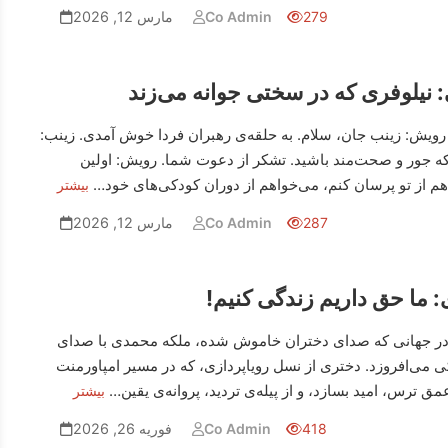
279
Co Admin
مارس 12, 2026
 نیلوفری که در سختی جوانه می‌زند
بران فردا (23) رویش: زینب جان، سلام. به حلقه‌ی رهبران فردا خوش آمدی. زینب:
 که جور و صحت‌مند باشید. تشکر از دعوت شما. رویش: اولین
م از تو پرسان کنم، می‌خواهم از دوران کودکی‌های خود…
بیشتر
287
Co Admin
مارس 12, 2026
 ما حق داریم زندگی کنیم!
بران فردا (۲۲) در جهانی که صدای دختران خاموش شده، ملکه محمدی با صدای
ی می‌افروزد. دختری از نسل رویاپردازی، که در مسیر امپاورمنت
ق ترس، امید بسازد، و از پیله‌ی تردید، پروانه‌ی یقین…
بیشتر
418
Co Admin
فوریه 26, 2026