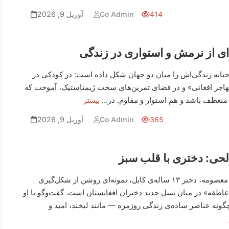
414
Co Admin
آوریل 9, 2026
‌ای از نرمش و استواری در زندگی
بران فردا (۲۵) حنانه زندگی‌اش را میان دو جهان شکل داده است: در کودکی در
مهاجر افغانی» و در فضای تمرین‌های سخت ژیمناستیک، آموخت که
 منعطف باشد و هم استوار و مقاوم. در…
بیشتر
365
Co Admin
آوریل 9, 2026
حی: دختری با قلب سبز
رهبران فردا (24) معصومه، دختر ۱۳ ساله‌ی کابل، نمونه‌ای روشن از شکل‌گیری
عاطفه» در میان نسل جدید دختران افغانستان است. گفت‌وگو با او
گونه عناصر ساده‌ی زندگی روزمره — مانند لبخند، امید و