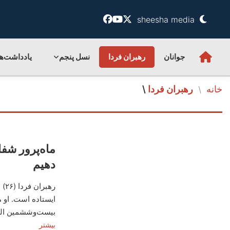
sheesha media
جوانان
رهبران فردا
نسل پنجم
یادداشت‌ها
خانه
رهبران فردا
\
/
ماه‌پرور شف
دهیم
ایستاده است. او م
بیست‌وششمین الگ
بیشتر