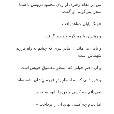
من در مقام رهبری از زبان محمود درویش با شما
سخن می‌گویم. او گفت:
«‏جنگ پايان خواهد يافت
و رهبران با هم گرم خواهند گرفت
و باقى می‌ماند آن مادرِ پيرى كه چشم به راهِ فرزندِ
شهيدش است
و آن دخترِ جوانى كه منتظرِ معشوقِ خويش است
و فرزندانى كه به انتظارِ پدرِ قهرمان‌ِشان نشسته‌اند
نمی‌دانم چه كسى وطن را نابود ساخت.
اما ديدم چه كسى بهاىِ آن را پرداخت.»