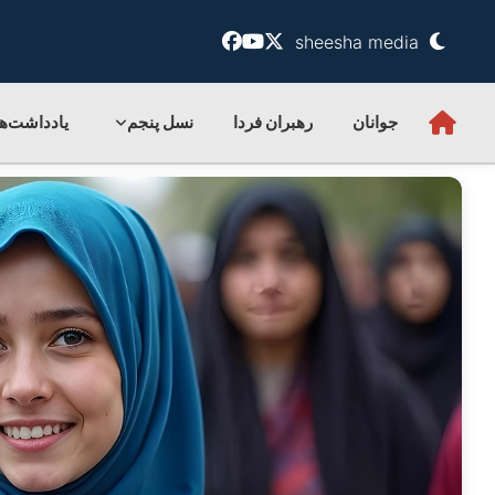
sheesha media
جوانان
رهبران فردا
نسل پنجم
یادداشت‌ها