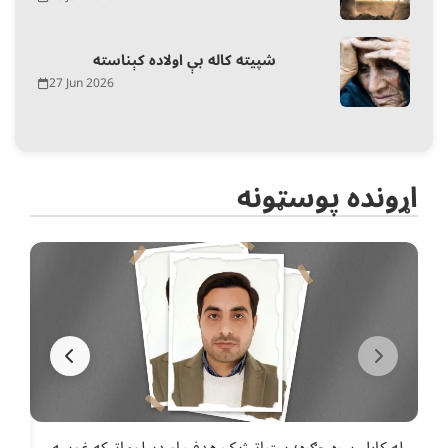
شپیته کاله بې اولاده کېناسته
27 Jun 2026
اړونده پوسټونه
له کابل سره جګړه؛ ستراتیژیک هدف او ډیپلوماټیکه غوسه
د پ