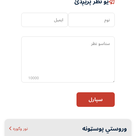
یو نظر پریږدئ
نوم
ایمیل
ستاسو
نظر
10000
سپارل
وروستي پوسټونه
نور وګوره