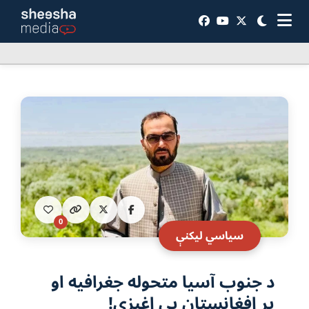
0
سياسي ليکنې
د جنوب آسيا متحوله جغرافيه او
پر افغانستان يې اغېزې!