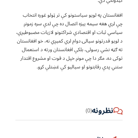
کيدونکي دي.
افغانستان په لويو سياستونو کې تر ټولو غوره انتخاب
چې لري هغه سيمه ييزه اتصال ده چې لدې سره زمونږ
سياسي ثبات او اقتصادي شراکتونو لازيات مضبوطيږي،
د لويو قدرتونو سيالۍ دوام لري کميږي نه، خو افغانستان
ته ګټه نشي رسولى، بلکې افغانستان ورته د استعمال
توکى ده، مګر دا چې مونږ خپل د قوت او مشروع اقتدار
ستني پدې رقابتونو او سياليو کې غښتلې کړو.
نظرونه
(0)