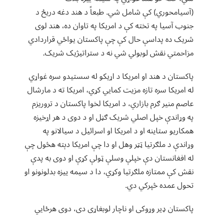
(آسيامحوري) کې شامل شي. طبعاً د هند دغه دريځ د
جنوب آسيا په تخته کې د امريکا په تاوان ده، هند لوى
شريک ده پداسې حال کې چې پاکستان يواځي قراردادي
مزاحمتي نقش لوبولي شي نه د ستراتيژيک شريک.
پاکستان د هند او امريکا د اړيکو له سستيدو سره غواړي
له امريکا سره تازه مزيت کمايي کړي، امريکا ته د مارشال
عاصم منير ګرم بازاري، د امريکا لخوا پاکستان د تروريزم
په وړاندې خپل اصلي شريک ګڼل او د دوى د هر اړخيزه
همکاريو ستاينه او د امريکا او اسرائيل د سيالانو په
وړاندې د ملګرتيا ټټر وهل او دا چې امريکا دېته هڅول چې
له افغانستان دې خپلې وسلې ټولې کړې او دوى به پدې
نقش کې ممتازه ملګرتيا وکړي، دا د سيمه ييزه بدلونونو او
تحول عمده څپرکي دي.
پاکستان ډير وړوکی او ناچار لوبغاړى دى، دوى هرځايي