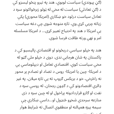
(ګڼ پيوندي) سياست لوبوي، هند په تيرو پنځو ليسزو کې
د (ګڼ تعادلي) سياست له مخې له ټولو زبرځواکونو سره د
تعادل سياست درلود خو ښکاري (امريکا محوري) پکې
زياته چربي کړې وي، تازه متوجه شوى چې دغه سياست
يې امريکا د هند په احتياج تعبير کړى… د امريکا مسلسله
امر و نهي ورته طاقت فرسا شوى.
هند په خپلو سياسي دريځونو او اقتصادي پاليسيو کې د
پاکستان په شان هرجايي ندى، دوى د خپلو ملي ګټو له
مخې سياست کوي، اقتصادي تعامل او ديپلوماسي يي
د امريکا- چين يا امريکا- روس د تضاد او تصادم پر محور
نه راڅرخي، خو د بريکس ګروپ ته يې تازه ميلان، په غير
ډالري اقتصادونو کې د ګډون رجحان، له روسې سره د
نفت او ګازو قراردادونه پراخول او له چين سره د ذى
منازعه سرحدي شخړو ځنډول او…داسې ښکاري چې
سيمه ييزه همپالنه او منطقوي اتصال ته شرايط هوار