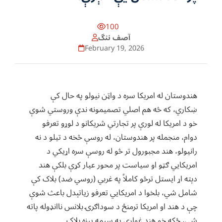
100
آصف ننگ
February 19, 2026
هندوستان له امريکا سره د واټن نيولو په حال کې
ښکاري، که څه هم اصلي تصميمونه ندې وروستي شوې
خو د امريکا له لورې پر تجارتي شريکانو د لوړو تعرفو
دوام، منجمله پر هندوستان، له روسې څخه د تيلو د نه
رانيولو، هند مجبورول تر څو له روسې سره اړيکي د
امريکايي ګټو او سياست پر محور عيار کړې بلکې هند
دېته اړ ايستل ترڅو کاملاً په غربي (روسي ضد) بلاک کې
شامل شي، بلخوا د امريکايي تعرفو زياتېدل باعث شوې
چې د هند او امريکا ترمنځ د سوداګرۍ بلانس ناانډوله پاته
شي، ځکه خو هند غواړي په سيمه ييزه بلاک