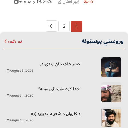
February 19, 2026
66
زبير افغان
Posts
2
1
pagination
وروستي پوسټونه
نور وګوره
کشر هلک ځان زندۍ کړ
August 5, 2026
“دعا کوه مورجانې مرمه”
August 4, 2026
د کاروان د شعر سندریزه ژبه
August 2, 2026