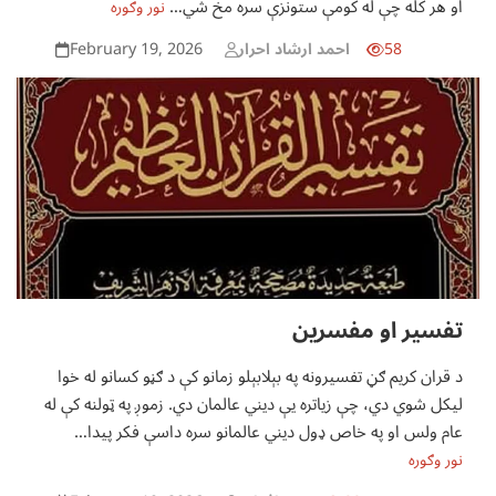
او هر کله چې له کومې ستونزې سره مخ شي…
نور وګوره
February 19, 2026
58
احمد ارشاد احرار
تفسير او مفسرين
د قران کريم ګڼ تفسيرونه په بېلابېلو زمانو کې د ګڼو کسانو له خوا
ليکل شوي دي، چې زياتره يې ديني عالمان دي. زموږ په ټولنه کې له
عام ولس او په خاص ډول ديني عالمانو سره داسې فکر پيدا…
نور وګوره