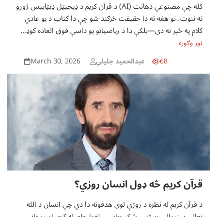
کله چې مصنوعي ذهانت (AI) د قرآن کریم د ډیجیټل ډیټابیس ژورو
ته ننوت، نو هغه ته دا حقیقت څرګند شو چې دا کتاب د یو عادي
کلام په څېر نه دی—بلکې دا د ریاضیاتو یو داسې فوق العاده کوډ…
نور وګوره
March 30, 2026
68
عبدالحمید جلیلي
قرآن کریم څه ډول انسان روزي؟
د قرآن کریم له نظره د روژې لوی هدفونه دا دي چې انسان د الله
تعالی ستروالی وپېژني، شکر وباسي، تقوا حاصله کړي او روحاني