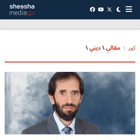
کور
مقالې
\
ديني
\
/