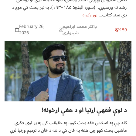
رشد ته ورسېږي. (سورة البقرة: ۱۸۵–۱۹۳). په تېر بحث کې موږ د
دې ستر کتاب…
نور وګوره
February 26,
ډاکتر محمد ابراهیم
159
2026
شینواری
د نوې فقهې اړتیا او د هغې اړخونه!
کله چې په اسلامي فقه بحث کوو، په حقیقت کې په یو لوی فکري
ماشین بحث کوو چې هغه په ځان کې د ننه د ځان د ترمیم وړتیا لري