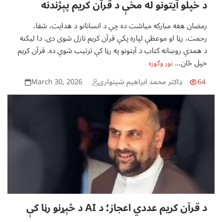
د خپلو آیتونو له مخې د قرآن کریم پېژندنه
رمضان هغه مبارکه میاشت ده چې د انسانانو د هدایت، شفا،
رحمت، رڼا او موعظې لپاره پکې قرآن کریم نازل شوی دی. دا لیکنه
د همدې روښانه کتاب د آیتونو په رڼا کې ترتیب شوې ده. قرآن کریم
خپل ځان…
نور وګوره
March 30, 2026
64
ډاکتر محمد ابراهیم شینواری
د قرآن کریم عددي اعجاز؛ د AI د څېړنو رڼا کې