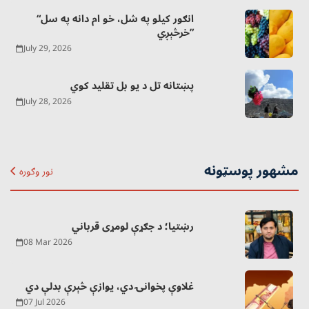
“انګور کیلو په شل، خو ام دانه په سل
خرڅېږي”
July 29, 2026
پښتانه تل د یو بل تقلید کوي
July 28, 2026
مشهور پوسټونه
نور وګوره
رښتیا؛ د جګړې لومړی قرباني
08 Mar 2026
غلاوې پخوانۍ دي، یوازې څېرې بدلې دي
07 Jul 2026