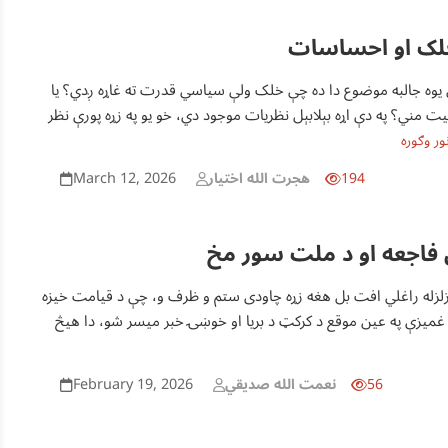
لک او احساسات
يوه جالبه موضوع دا ده چې خلک ولې سياسي قدرت ته غاړه ږدي؟ يا
يت مني؟ په دې اړه بېلابېل نظريات موجود دي، خو يو په زړه پورې نظر
ور وګوره
March 12, 2026
194
هجرت الله اختيار
فاجعه او د ملت سور مخ
زلزله راغلي افت بل هغه زړه چاودی ستم و ظرف و، چې د قیامت خیزه
ې غمیزې په عین موقع د کرکټ د بریا او خوښۍ خبر میسر شو، دا هیڅ
February 19, 2026
56
نعمت الله صديقي