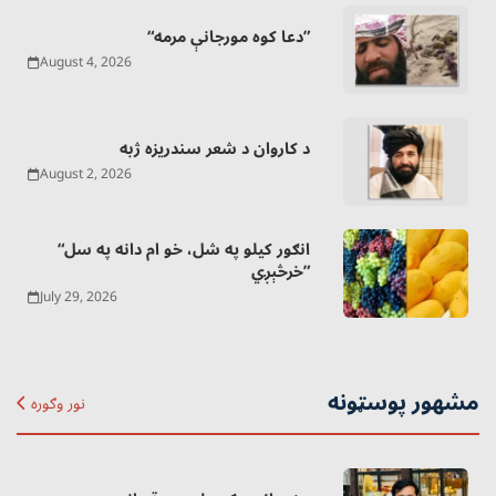
“دعا کوه مورجانې مرمه”
August 4, 2026
د کاروان د شعر سندریزه ژبه
August 2, 2026
“انګور کیلو په شل، خو ام دانه په سل
خرڅېږي”
July 29, 2026
مشهور پوسټونه
نور وګوره