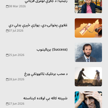
رښتیا؛ د جګړې لومړی قرباني
08 Mar 2026
غلاوې پخوانۍ دي، یوازې څېرې بدلې دي
07 Jul 2026
بریالیتوب (Success)
25 Jun 2026
د محب برخلیک ټاکوونکې ورځ
28 Jun 2026
شپیته کاله بې اولاده کېناسته
27 Jun 2026