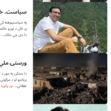
سياست،‌ خ
په سياستپوهنه کې 
پر ځان د نورو حاکم
دا دی چې خلک…
ن
ورستۍ ملي 
دا ممکن په موږ د 
بربادیو او د مرګون
عقلاني…
نور وګوره