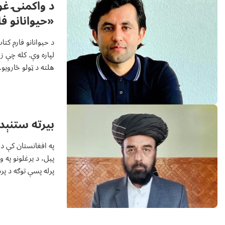
د واکمنۍ غو
«حيوانانو ف
د حيوانانو فارم کت
لپاره وې. کله چې ز
هلته د ټولو څاروی
بيرته ستنېدن
په افغانستان کې 
پيل، د يرغلونو په 
پرله پسې توګه د پ