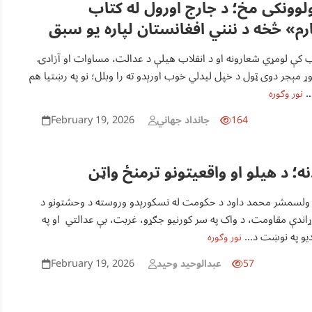
لوونکی مخ؛ د جارج اورول له کتاب
ارم» څخه د ننني افغانستان لپاره يو سبق
اب کې لومړي شعارونه او د انقلاب هیلې د عدالت، مساوات او آزادۍ
وړ مېجر دوی ټول د خپل لیدلي خوب اورېدو ته را وبلل؛ نو په رښتیا هم
و…
نور وګوره
February 19, 2026
164
جانداد جهاني
ه؛ د هيلو او واقعیتونو ترمنځ واټن
د ولسمشر محمد داود د حکومت له نسکورېدو وروسته د وحشتونو د
وړاندې مقاومت، د واک په سر کورنيو جګړو، غربت، بې عدالتي او په
رديو په نوښت د…
نور وګوره
February 19, 2026
57
عبدالوحید وحيد