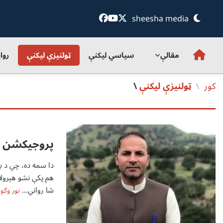
sheesha media
مقالې
سياسي ليکنې
ټولنيزې ليکنې
روا
کور
ټولنيزې ليکنې
\
/
پروجيکشن
دا سمه ده، چې د ب
هم پکې نشو هېرولای
شا رواني…
نور وګور