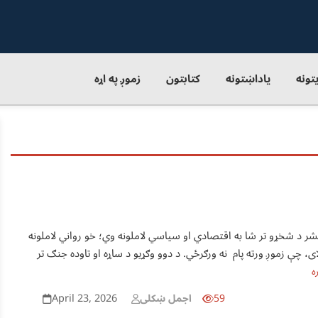
یتونه
یاداښتونه
کتابتون
زموږ په اړه
شر د شخړو تر شا به اقتصادي او سياسي لاملونه وي؛ خو رواني لاملونه
، چې زموږ ورته پام نه ورګرځي. د دوو وګړيو د ساړه او تاوده جنګ تر
ه
April 23, 2026
59
اجمل ښکلی