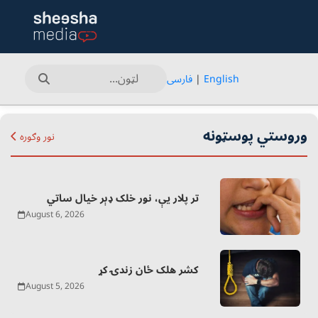
English
|
فارسی
وروستي پوسټونه
نور وګوره
تر پلار یې، نور خلک ډېر خیال ساتي
August 6, 2026
کشر هلک ځان زندۍ کړ
August 5, 2026