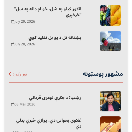
“انګور کیلو په شل، خو ام دانه په سل
خرڅېږي”
July 29, 2026
پښتانه تل د یو بل تقلید کوي
July 28, 2026
مشهور پوسټونه
نور وګوره
رښتیا؛ د جګړې لومړی قرباني
08 Mar 2026
غلاوې پخوانۍ دي، یوازې څېرې بدلې
دي