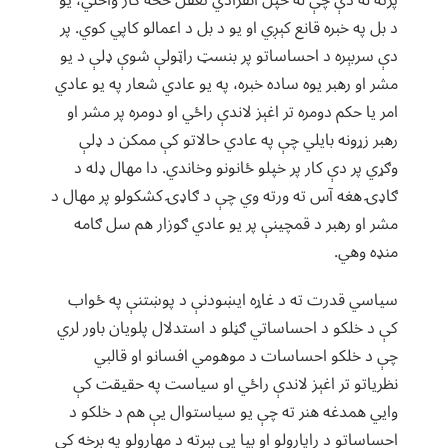
پرته له دې چې له خپل انفرادي‌ تعقل څخه کار واخلي، يو
د بل په خبره قانع کېږي او يو د بل د اعمالو کاپي کوي. پر
دې سربېره د احساساتو پر بنسټ راټولې شوې ډلې د يو
مشر او رهبر يوه ساده خبره، په يو عادي شعار په يو عادي
امر يا حکم دومره تر اغېز لاندې راځي او دومره پر مشر او
رهبر زړونه بايلي چې په عادي حالاتو کې ممکن د ډلې
وګړي پر دې کار پر خپلو ځانونو وخاندي. دا مهال ډله د
ګاډۍ هغه آس ته ورته وي چې د ګاډۍ کشکولو پر مهال د
مشر او رهبر د قمچينې پر يو عادي ګوزار هم سل ګامه
منډه وهي.
سياسي قدرت ته د غاړه ايښودنې د پوښتنې په ځواب
کې د خلکو د احساساتي ګڼلو د استدلال پلويان باور لري
چې د خلکو احساسات د موهومي افسانو او قالبي
نظرياتو تر اغېز لاندې راځي او سياست په حقیقت کې
وايي همدغه هنر ته چې يو سياستوال یې هم د خلکو د
احساساتو د راپارولو او بيا یې بېرته د مهارولو په برخه کې