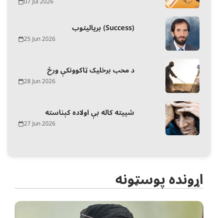
07 Jul 2026
بریالیتوب (Success)
25 Jun 2026
د محب برخلیک ټاکوونکې ورځ
28 Jun 2026
شپیته کاله بې اولاده کېناسته
27 Jun 2026
اړونده پوسټونه