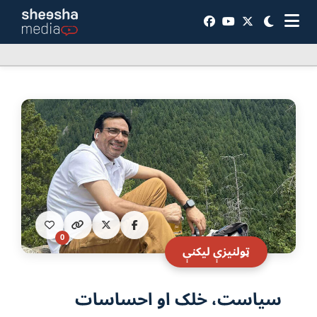
0
ټولنيزې ليکنې
سياست،‌ خلک او احساسات