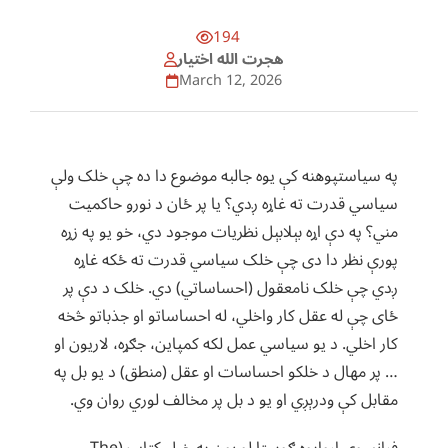
194
هجرت الله اختيار
March 12, 2026
په سياستپوهنه کې يوه جالبه موضوع دا ده چې خلک ولې
سياسي قدرت ته غاړه ږدي؟ يا پر ځان د نورو حاکميت
مني؟ په دې اړه بېلابېل نظريات موجود دي، خو يو په زړه
پورې نظر دا دی چې خلک سياسي قدرت ته ځکه غاړه
ږدي چې خلک نامعقول (احساساتي) دي. خلک د دې پر
ځای چې له عقل کار واخلي، له احساساتو او جذباتو څخه
کار اخلي. د يو سياسي عمل لکه کمپاين، جګړه، لاريون او
… پر مهال د خلکو احساسات او عقل (منطق) د يو بل په
مقابل کې ودرېږي او يو د بل پر مخالف لوري روان وي.