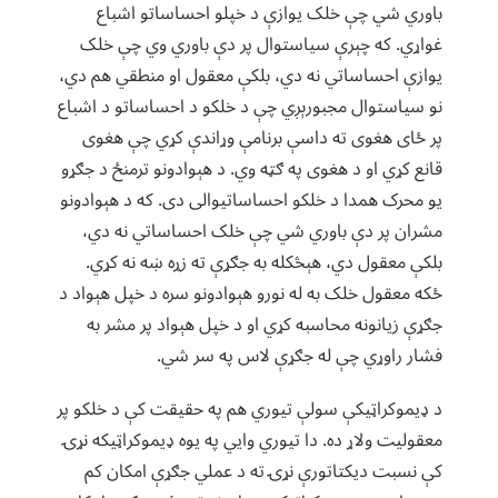
باوري شي چې خلک يوازې د خپلو احساساتو اشباع
غواړي. که چېرې سياستوال پر دې باوري وي چې خلک
يوازې احساساتي نه دي، بلکې معقول او منطقي هم دي،
نو سياستوال مجبورېږي چې د خلکو د احساساتو د اشباع
پر ځای هغوی ته داسې برنامې وړاندې کړي چې هغوی
قانع کړي او د هغوی په ګټه وي.‌ د هېوادونو ترمنځ د جګړو
يو محرک همدا د خلکو احساساتيوالی دی. که د هېوادونو
مشران پر دې باوري شي چې خلک احساساتي نه دي،
بلکې معقول دي، هېڅکله به جګړې ته زړه ښه نه کړي.
ځکه معقول خلک به له نورو هېوادونو سره د خپل هېواد د
جګړې زيانونه محاسبه کړي او د خپل هېواد پر مشر به
فشار راوړي چې له جګړې لاس په سر شي.
د ډيموکراټيکې سولې تيوري هم په حقیقت کې د خلکو پر
معقوليت ولاړ ده. دا تيوري وايي په يوه ډيموکراټيکه نړۍ
کې نسبت ديکتاتورې نړۍ ته د عملي جګړې امکان کم