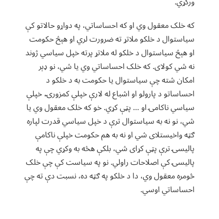
ورکړي.
که خلک معقول وي او که احساساتي، په دواړو حالاتو کې
سياستوال د خلکو ملاتړ ته ضرورت لري او هېڅ حکومت
او هېڅ سياستوال د خلکو له ملاتړ پرته خپل سياسي ژوند
نه شي کولای. که خلک احساساتي وي يا شي،‌ نو ډېر
امکان شته چې سياستوال يا حکومت به د خلکو د
احساساتو د پارولو او اشباع له لارې خپلې کمزورۍ، خپلې
سياسي ناکامۍ او …‌ پټې کړي. خو که خلک معقول وي یا
شي، نو نه به سياستوال ترې د خپل سياسي قدرت لپاره
ګټه واخيستلای شي او نه به هم حکومت خپلې ناکامې
پاليسۍ ترې پټې کړای شي، بلکې هڅه به وکړي چې په
پالیسۍ کې اصلاحات راولي. نو په سياست کې چې خلک
څومره معقول وي، دا د خلکو په ګټه ده،‌ نسبت دې ته چې
احساساتي اوسي.