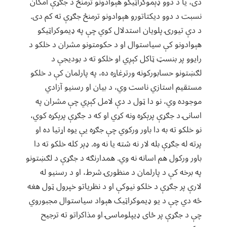
دی، يا د دوو ډېموکراټيکو هېوادونو ترمنځ د جګړې امکان
نسبت د دوو ديکتاتورو هېوادونو ترمنځ جګړې ته کم دی.
د دې تيورۍ پلويان استدلال کوي چې په‌ ډيموکراټيکو
هېوادونو کې سياستوال او د حکومتونو مشران د خلکو د
رایوو پر بنسټ ټاکل کېږي او خلکو ته د بوديجې د
لګښتونو حسابورکونه ورترغاړه ده، په پارلمان کې د خلکو
مستقيم استازي ناست وي، د بيان او رسنيو آزادي
موجوده وي، نو دا ټول د دې لامل کېږي چې مشران په
اسانۍ د جګړې پرېکړه ونه کړي او که د جګړې پرېکړه کوي،
نو خلکو ته به دا باور ورکوي چې جګړه یې یوه اړتيا ده او
پرته له جګړې بله لار نه شته يا نه وه. ډېر کله خلکو ته دا
باور ورکول هم اسانه نه وي. همدارنګه د جګړې د لګښتونو
په برخه کې د پارلمان د منظورۍ شرط، او د رسنيو له
لارې پر جګړې د خلکو نيوکې او د نظرياتو خپرول ټول هغه
څه دي چې د يو ډيموکراټيک هېواد سياستوال مجبوروي
چې د جګړې پر ځای ډيپلوماسۍ او مذاکراتو ته ترجيح