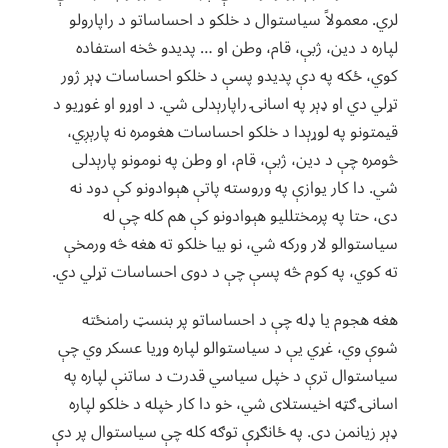
لري. معمولاً سياستوال د خلکو د احساساتو د راپارولو
لپاره د دين، ژبې، قام، وطن او … پديدو څخه استفاده
کوي، ځکه په دې پديدو پسې د خلکو احساسات ډېر ژور
تړلي دي او ډېر په اسانۍ راپارېدلی شي. د اوړو او غوړيو د
قيمتونو په لوړېدا د خلکو احساسات هغومره نه پارېږي،
څومره چې د دين، ژبې، قام، او وطن په نومونو پارېدلی
شي. دا کار يوازې په وروسته پاتې هېوادونو کې دود نه
دی، حتا په پرمختلليو هېوادونو کې هم کله چې له
سياستوالو لار ورکه شي، نو بيا خلکو ته هغه څه ورمخې
ته کوي، په کوم څه پسې چې د دوی احساسات تړلي دي.‌
هغه هجوم يا ډله چې د احساساتو پر بنسټ رامنځته
شوې وي، غړي یې د سياستوالو لپاره وړيا عسکر وي چې
سياستوال ترې د خپل سياسي قدرت د ساتنې لپاره په
اسانۍ ګټه اخيستلای شي، خو دا کار خپله د خلکو لپاره
ډېر زيانمن دی. په ځانګړې توګه کله چې سياستوال پر دې