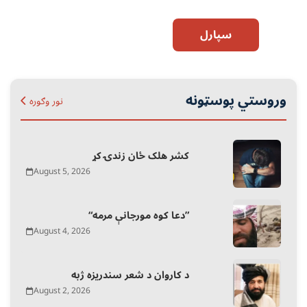
سپارل
وروستي پوسټونه
نور وګوره
کشر هلک ځان زندۍ کړ
August 5, 2026
“دعا کوه مورجانې مرمه”
August 4, 2026
د کاروان د شعر سندریزه ژبه
August 2, 2026