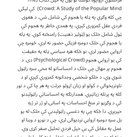
فرانسوي ارواپوه ګوستا لو بون په خپل کتاب (The
Crowd: A Study of the Popular Mind) کې ليکي
چې کله وګړي په ډله يا هجوم کې شامل شي، د هغوی
فردي‌ عقل کمزوری کېږي، په همدې خاطر په هجوم کې
ټول شامل خلک يو (ټوليز ذهنيت) رامنځته کوي. په ډله
يا هجوم کې خلک دومره فزيکي حضور نه لري، څومره چې
اروايي حضور لري، نو ځکه هره سياسي ډله په حقيقت
کې يو اروايي هجوم (Psychological Crowd) دی. د
هجوم پر مهال چې خلک د احساساتو له مخې سره راټول
شوي وي،‌ د خلکو شخصي وجدانونه کمزوري کېږي او د
تاوتريخوالي د کولو او زيان اړولو جرئت په هر چا کې د نور
کله په پرتله زياتېږي. همدارنګه په احساساتي راټولېدنو
کې د وګړيو تر منځ احساسات په اسانۍ او ژر تر ژره
خپرېږي. دا ځکه چې په دغسې راټولېدنې کې خلک له يو
بل سره دومره اروايي نږدېوالی لري، چې د نورو د وينا او
عمل په مقابل کې یې خپل فردي تحليل صفر کړی وي.