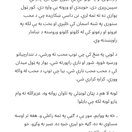
سپین‌ږیری دی، خویندي او ورونه یې واړه دي، کور ټول
یوازې ده ته تمه لري. نن داسې ښکارېده چې د محب
ستوری په شنه اسمان کې ځلېږي او بخت به یې لکه په
غرونو او رغونو کې له کلونو کلونو وروسته د ښامار
راوېښدنه وي.
د لوبې په منځ کې چې توپ محب ته ورشي، د نندارچیانو
ورسره ځوږه، شور او نارې راپورته شي، یوار په ټول میدان
کې د محب محب نارې شي، بیا چې توپ د محب له واکه
ووزي، کراره کراري شي.
لوبه لا هم د پټان لوبډلې په تاوان روانه وه، عزیزالله ته وام
یارو لوبه لکه چې بایلو!
ـ څه به ووایم، موږ یې د ګټې په تمه راغلي و، هغه تر اوسه
مساوي نه ده، ګټه خو لیري خبره ده. صبر به وکړو، خو