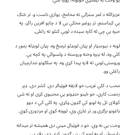
یو وخت به نیمګړي خوبونه، پوره شي.
عزیزالله د لمر سترګې ته مخامخ، یوازې ناست و. تر څنګ
یې کېناستم، تر روغبړ مخکې يې لا د چایو افرین راکړ، په
خبره یې چې له کاره سیده د لوبې کتلو ته راغلی.
لوبه د نیوسټار او پټان لوبډلو ترمنځ وه. پټان لوبډله زموږ د
کلي وه، له ډېره وخته وروسته د ولسوالي په کچه یې
وروستۍ لوبې ته لاره پیدا کړې وه. په سلګونو نندارچیان
راغلي وو.
محب د کلي غریب خو لایقه فوټبالر دی. کشر دی، ډېر
زحمت کاږي، خو ځینو خنډونو یې مخنیوی کړی او نه شي
کولای تل په لوبو کې ګډون وکړي. په کلي کې د دوو
باغونو بزګرۍ ور تر غاړې وې، لوونه کوي او مزدورۍ کوي.
وخت یې نه وي، خو د فوټبال مینې دی همیشه تر میدانه
رارسولی او په لوبو کې یې ګډون کړی دی. پلار یې