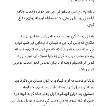
وخت کم پاته دی.
ـ یاره په دې لس دقیقو کې چې هر څومره زحمت وکاږي
ایله دې یو ګول ووهي، ځکه مقابله لوبډله یوازې دفاع
کوي.
په دې وخت کې توپ محب ته ورغی، هغه یو بل ته
ملګري ته پاس کړ، چې د میدان تر نیمایي تیر شو، توپ
یې بیرته محب ته ورکړ؛ که څه هم ګول ته لا ډېره فاصله
وه، خو محب توپ د ګول په خوا شوټ کړ، توپ لوړ د
ګولي تر لاسونو ووت او د پټان لوبډلې لخوا محب لومړنی
ګول وواهه.
لوبغاړو محب په اوږو کېناوو، په ټول میدان یې وګرځاوو،
بیرته لوبه پیل شوه. پنځه دقیقې پاته وې، خو لوبه
مساوي وه. دواړو لوبډلو د ګول وهلو هڅه کوله. لوبه ډېره
جدي او تیزه شوه. په دې وخت کې محب د یو بل لوبغاړي