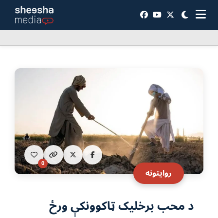
0
روایتونه
د محب برخلیک ټاکوونکې ورځ