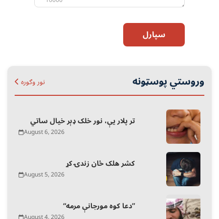
10000
سپارل
وروستي پوسټونه
نور وګوره
تر پلار یې، نور خلک ډېر خیال ساتي
August 6, 2026
کشر هلک ځان زندۍ کړ
August 5, 2026
“دعا کوه مورجانې مرمه”
August 4, 2026