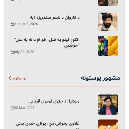
د کاروان د شعر سندریزه ژبه
August 2, 2026
“انګور کیلو په شل، خو ام دانه په سل
خرڅېږي”
July 29, 2026
مشهور پوسټونه
نور وګوره
رښتیا؛ د جګړې لومړی قرباني
08 Mar 2026
غلاوې پخوانۍ دي، یوازې څېرې بدلې