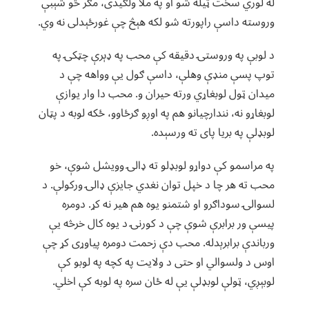
له لوري سخت ټیله شو او په ملا ولګیدی، مګر څو شېبې
وروسته داسې راپورته شو لکه هېڅ چې غورځېدلی نه وي.
د لوبې په وروستۍ دقیقه کې محب په ډېرې چټکۍ په
توپ پسې منډې وهلې، داسې ګول یې وواهه چې د
میدان ټول لوبغاړي ورته حیران و. محب دا وار یوازې
لوبغاړو نه، نندارچیانو هم په اوږو ګرځاوو، ځکه لوبه د پټان
لوبډلې په بریا پای ته ورسېده.
په مراسمو کې دواړو لوبډلو ته ډالۍ وویشل شوې، خو
محب ته هر چا د خپل توان نغدي جایزې ډالۍ ورکولې. د
لسوالۍ سوداګرو او شتمنو یوه هم هیر نه کړ. دومره
پیسې ور برابرې شوې چې د کورنۍ د یوه کال خرڅه یې
ورباندې برابرېدله. محب دې زحمت دومره پیاوړی کړ چې
اوس د ولسوالي او حتی د ولایت په کچه په لوبو کې
لوبېږي، ټولې لوبډلې یې له ځان سره په لوبه کې اخلي.