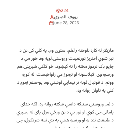
224
رووف ناصري
June 28, 2026
مازیګر له کاره ناوخته راغلم، ستړی وم، په کلي کې نن د
تیر شوي اختریز ټورنمینټ وروستۍ لوبه وه. خور مې د
چایو ډک ترموز مخته را ته کېښود، څو کلکې شیرینۍ هم
ورسره وې. ګیلاسونه او ترموز مې راواخیست. له کوره
ووتم. د فوټبال لوبه تر نیمایي اوښتې وه، یو-صفر زموږ د
کلي په تاوان روانه وه.
د لمر وروستۍ سترګه داسې ښکته روانه وه، لکه خدای
پامانی چې کوي او نور یې د نن ورځي مزل پای ته رسېږي.
د طبیعت ننداره او ورسره هیلې په دې تمه شریکول، چې