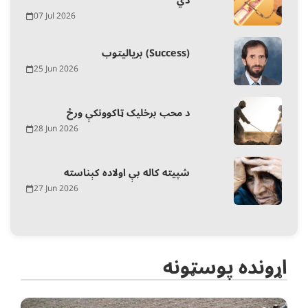
دي
07 Jul 2026
بریالیتوب (Success)
25 Jun 2026
د محب برخلیک ټاکوونکې ورځ
28 Jun 2026
شپیته کاله بې اولاده کېناسته
27 Jun 2026
اړونده پوسټونه