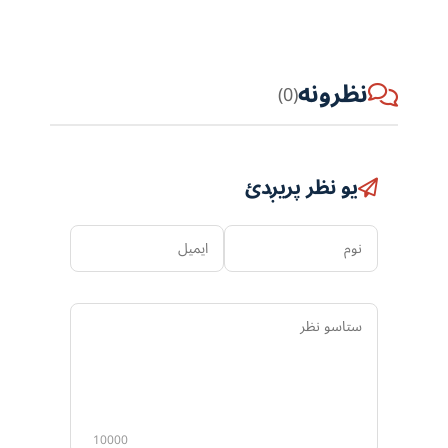
نظرونه
(0)
یو نظر پریږدئ
نوم
ایمیل
ستاسو
نظر
10000