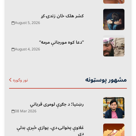
کشر هلک ځان زندۍ کړ
August 5, 2026
“دعا کوه مورجانې مرمه”
August 4, 2026
مشهور پوسټونه
نور وګوره
رښتیا؛ د جګړې لومړی قرباني
08 Mar 2026
غلاوې پخوانۍ دي، یوازې څېرې بدلې
دي