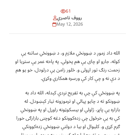
61
رووف ناصري
May 12, 2026
الله داد زموږ د ښوونځي ملازم و، د ښوونځي ساتنه یې
کوله، جارو او چای یې هم پخولي. په پاخه عمر یې ستړیا او
زحمت رنګ تور اړولی و. څلور زامن یې درلودل، خو یو هم
د دې نه و چې کار کې ورسره همکاري وکړي.
په ښوونځي کې چې به تفریح نږدې کېدله، الله داد به
ښوونکو ته د چایو پیالي او ترموزونه تیار کېښودل. له
بازاره یې پاپړ، ژاولي او بیسکوټونه راوړل او په ښوونځي
کې به یې خرڅول چې زده‌کوونکو دغه کوچنی بازارګی خورا
ګرم کړی و. کلیوال او بیا د دولتي ښوونځي زده‌کوونکي