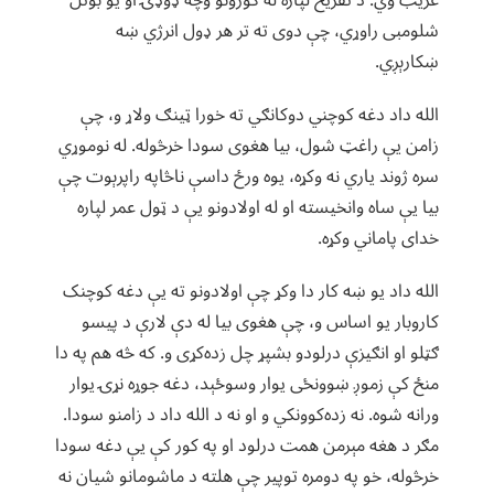
غریب وي. د تفریح لپاره له کورونو وچه ډوډۍ او یو بوتل
شلومبی راوړي، چې دوی ته تر هر ډول انرژي ښه
ښکارېږي.
الله داد دغه کوچني دوکانګي ته خورا ټینګ ولاړ و، چې
زامن یې راغټ شول، بیا هغوی سودا خرڅوله. له نوموړي
سره ژوند یاري نه وکړه، یوه ورځ داسې ناڅاپه راپرېوت چې
بیا یې ساه وانخیسته او له اولادونو یې د ټول عمر لپاره
خدای پاماني وکړه.
الله داد یو ښه کار دا وکړ چې اولادونو ته یې دغه کوچنک
کاروبار یو اساس و، چې هغوی بیا له دې لارې د پیسو
ګټلو او انګیزې درلودو بشپړ چل زده‌کړی و. که څه هم په دا
منځ کې زموږ ښوونځی یوار وسوځېد، دغه جوړه نړۍ یوار
ورانه شوه. نه زده‌کوونکي و او نه د الله داد د زامنو سودا.
مګر د هغه مېرمن همت درلود او په کور کې یې دغه سودا
خرڅوله، خو په دومره توپیر چې هلته د ماشومانو شیان نه