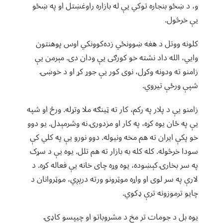
و، د ښځو بنجاره توکي یې له بازاره راوغښتل او په ښځو
یې خرڅول.
کلونه ووتل د هغه ښوونځي زده‌کوونکي اوس پوهنتون
وایي، الله داد نشته خو کورګی یې ودان دی. مېرمن یې
زامنو ته ودونه وکړل، نوی کور یې جوړ کړ او د خوښۍ
شپې ورځې تیروي.
زامنو یې د پلار په رکم، کار ته ټینګه ملا وتړله. ورځ او شپه
یې په ځان یوه کړه، په کار او مزدورۍ نه وشرمېدل. یو دوو
خو پکې ایران ته هم مخه ونیوله. دوو نورو یې په کلي کې
سودا خرڅوله. کله کله به بازار ته هم تلل. یوه یې د سړک
په سر بخارۍ کېښوده، یوه وړه چای خانه یې فعاله کړه. د
لارې په سر لوی او واړه موټرونو ورته درېږي، موټروانان د
چایو ترموزونه ترې ډکوي.
یوه بل د جومات تر مخ د مشروباتو او چیپسو کاډۍ