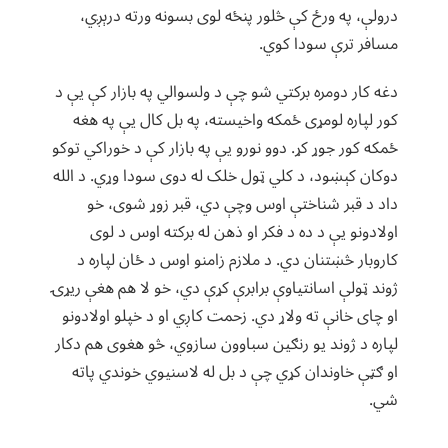
درولې، په ورځ کې څلور پنځه لوی بسونه ورته درېږي،
مسافر ترې سودا کوي.
دغه کار دومره برکتي شو چې د ولسوالي په بازار کې یې د
کور لپاره لومړی ځمکه واخیسته، په بل کال یې په هغه
ځمکه کور جوړ کړ. دوو نورو یې په بازار کې د خوراکي توکو
دوکان کېښود، د کلي ټول خلک له دوی سودا وړي. د الله
داد د قبر شناختې اوس وچې دي، قبر زوړ شوی، خو
اولادونو یې د ده د فکر او ذهن له برکته اوس د لوی
کاروبار څښتنان دي. د ملازم زامنو اوس د ځان لپاره د
ژوند ټولې اسانتیاوې برابرې کړې دي، خو لا هم هغې ریړۍ
او چای خانې ته ولاړ دي. زحمت کاږي او د خپلو اولادونو
لپاره د ژوند یو رنګین سباوون سازوي، څو هغوی هم دکار
او ګټې خاوندان کړي چې د بل له لاسنیوي خوندي پاته
شي.