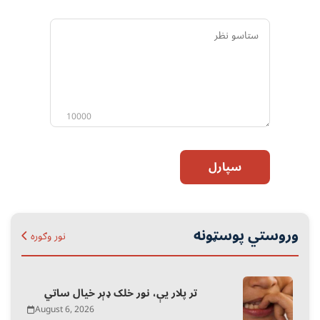
ستاسو
نظر
10000
سپارل
وروستي پوسټونه
نور وګوره
تر پلار یې، نور خلک ډېر خیال ساتي
August 6, 2026