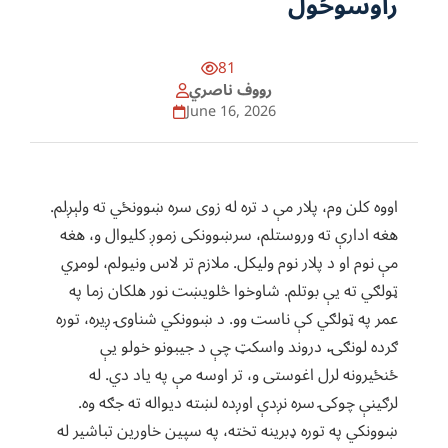
راوسوځول
81
رووف ناصري
June 16, 2026
اووه کلن وم، پلار مې د تره له زوی سره ښوونځي ته ولېږلم.
هغه ادارې ته وروستلم، سرښوونکی زموږ کلیوال و، هغه
مې نوم او د پلار نوم ولیکل. ملازم تر لاس ونیولم، لومړي
ټولګي ته یې بوتلم. شاوخوا څلویښت نور هلکان زما په
عمر په ټولګي کې ناست وو. د ښوونکي شناوۍ ږیره، توره
ګرده لونګۍ، دروند واسکټ چې د جیبونو خولو یې
ځنځیرونه لرل اغوستی و، تر اوسه مې په یاد دي. له
لرګینې چوکۍ سره نږدې اوږده لښته دیواله ته جګه وه.
ښوونکي په توره ډبرینه تخته، په سپین خاورین تباشیر له