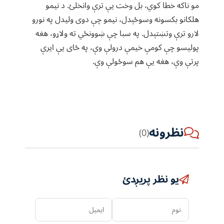
مو ناکه خطا کوي، بل وخت یې ترې وانخلئ. د نیمو
هلکانو بکسونه وسوځېدل، نیمو چې دوی ولیدل په نورو
لارو ترې وتښتېدل. په سبا چې ښوونځي ته ولاړو، هغه
پولیسو چې کومې خیمې درولې وې، په ځای یې ایرې
پرتې وې، هغه یې هم سوځولې وې.
نظرونه
(0)
یو نظر پریږدئ
نوم
ایمیل