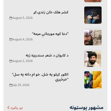
کشر هلک ځان زندۍ کړ
August 5, 2026
“دعا کوه مورجانې مرمه”
August 4, 2026
د کاروان د شعر سندریزه ژبه
August 2, 2026
“انګور کیلو په شل، خو ام دانه په سل
خرڅېږي”
July 29, 2026
مشهور پوسټونه
نور وګوره