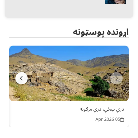
اړونده پوسټونه
درې ښځې، درې مرګونه
ښوو
26
05 Apr 2026