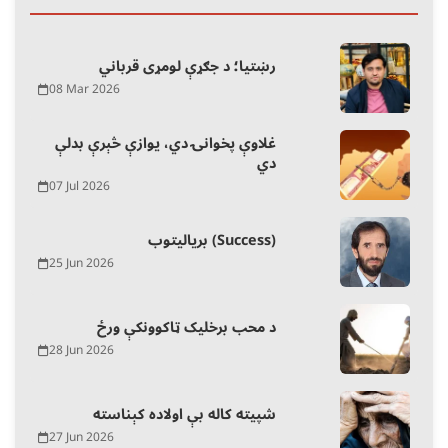
رښتیا؛ د جګړې لومړی قرباني
08 Mar 2026
غلاوې پخوانۍ دي، یوازې څېرې بدلې
دي
07 Jul 2026
بریالیتوب (Success)
25 Jun 2026
د محب برخلیک ټاکوونکې ورځ
28 Jun 2026
شپیته کاله بې اولاده کېناسته
27 Jun 2026