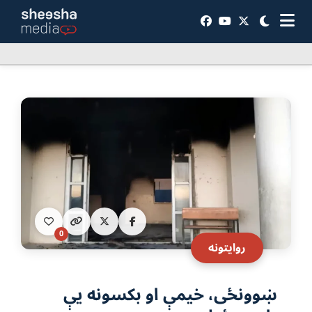
0
روایتونه
ښوونځی، خیمې او بکسونه یې