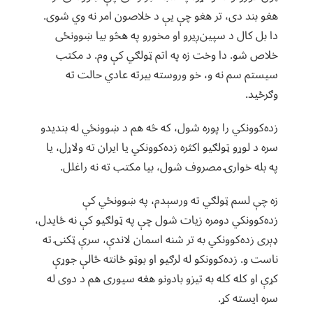
هغو بند دی، تر هغو چې یې د خلاصون امر نه وي شوی.
دا بل کال د سپین‌ږیرو او مخورو په هڅو بیا ښوونځی
خلاص شو. دا وخت زه په اتم ټولګي کې وم. د مکتب
سیستم سم نه و، خو وروسته بیرته عادي حالت ته
وګرځيد.
زده‌کوونکي را پوره شول، که څه هم د ښوونځي له بندیدو
سره د لوړو ټولګیو اکثره زده‌کوونکي یا ایران ته ولاړل، یا
په بله خوارۍ مصروف شول، بیا مکتب ته نه راغلل.
زه چې لسم ټولګي ته ورسېدم، په ښوونځي کې
زده‌کوونکي دومره زیات شول چې په ټولګیو کې نه ځایدل،
ډېری زده‌کوونکي به تر شنه اسمان لاندې، سرې ټکنۍ ته
ناست و. زده‌کوونکو له لرګیو او بوټو ځانته څالې جوړې
کړې او کله کله به تیزو بادونو هغه سیوری هم د دوی له
سره ایسته کړ.