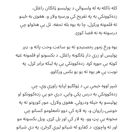
کله ناکله به له ولسوالي د پولیسو ټانګان راغلل،
زده‌کوونکي به په تفریح کې ورسره ولاړ و، هغوی به ځینو
ته قلمونه ورکړل، چا به یوه بله تحفه. تل یې هڅولو چې
درسونه به نه قضا کوئ.
یوه ورځ زموږ رخصتیدو ته یو ساعت وخت پاته و، ډېر
پولیس او زري دار ټانګونه راغلل. د بکسونو او قلمونه غټه
کوټه یې جوړه کړه. زده‌کوونکي یې په لیکه برابر کړل. په
نوبت یې هر یوه ته یو یو بکس ورکاوو.
شپږ اووه خیمې یې د ټولګيو لپاره راوړې وې، چې
زده‌کوونکي به درس پکې وایي. درې خو یې زده‌کوونکو او
پولیسو په خپله ودرولې. هغوی ولاړل، موږ کورونو ته په
خوښۍ راروان و، په لاره کې دوو نامعلومو کسانو چې
مخونه یې پټ وو، په لار کې اور بل کړی. ویل بکسونه مو
اور ته واچوئ، د کفارو له شیانو لیري ګرځئ، په دې شیانو