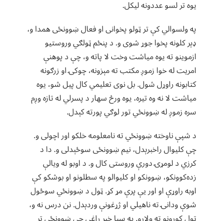
یوه تر لسو عددونه لیکل.
په ولسوالي کې تر ټولو پخوانی او فعال ښوونځی همدا و،
ډېر کلونه پخوا جوړ شوی و. د پنځم ټولګي وروستیو
ازموینو ته یوه میاشت وخت لا پاته و، چې د پوهنې
امریت له خوا زموږ مکتب ته مېزونه، چوکۍ او زرګونه
کتابونه راوړل شول. بل نوی تعلیمي کال پیل شو، یوه
میاشت لا نه وه تیره، یوه ورځ سهار د پسرلي له تازه وږم
سره زموږ له ښوونځي تور لوګي پورته کېدل.
د شپې ناوخته ښوونځي ته نامعلومه خلکو اور اچولی و.
چې کلیوال راخبرېدل، نیم ښوونځی سوځېدلی و. دا د
کرزي د لومړۍ دورې وروستی کال و. د اوبو له ویالې
زده‌کوونکو، ښوونکو او کلیوالو په سطلونو او بوشکو کې
اوبه راوړې او اور یې پرې مړ کړ. ټول د ښوونځي سوځول
شوې ودانۍ ته ناهیلي او ژړغونې وردېدل. نن درس نه و،
ټول کورونو ته ولاړو. په سبا خبر راغی چې ښوونځی تر