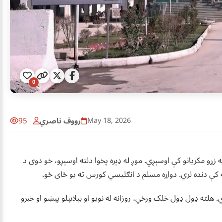
0
رووف ناصري
95
May 18, 2026
ړو مکریانو کې اوسېږي. موږ له ډېره پخوا دلته اوسېږو، خو دوی د
خه کې دنده لري. دواړه مسلم د انګلیسي کورس ته یو ځای ځو.
ته ډول ډول خلک ورځي، روزانه له نویو او بېلابېلو پېښو او خبرو