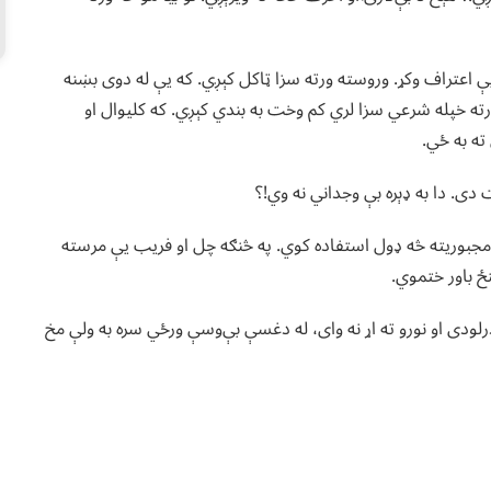
یې اعتراف وکړ. وروسته ورته سزا ټاکل کېږي. که یې له دوی بښنه
ته خپله شرعي سزا لري کم وخت به بندي کېږي. که کلیوال او
ته به ځي.
دی. دا به ډېره بې وجداني نه وي!؟
ه مجبوریته څه ډول استفاده کوي. په څنګه چل او فریب یې مرسته
ځ باور ختموي.
 درلودی او نورو ته اړ نه وای، له دغسې بې‌وسې ورځي سره به ولې مخ