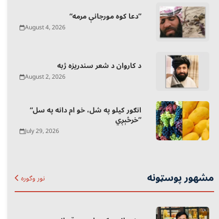
“دعا کوه مورجانې مرمه”
August 4, 2026
د کاروان د شعر سندریزه ژبه
August 2, 2026
“انګور کیلو په شل، خو ام دانه په سل
خرڅېږي”
July 29, 2026
مشهور پوسټونه
نور وګوره