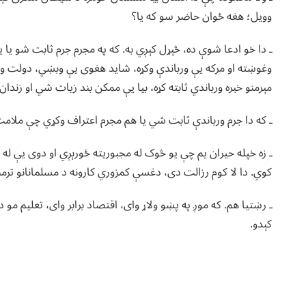
وویل؛ هغه ځوان حاضر سو که یا؟
ـ دا خو ادعا شوې ده، څېړل کېږي به. که په مجرم جرم ثابت شو یا 
وغوښته او مرکه یې ورباندې وکړه، شاید هغوی یې وبښي، دولت ور
مېرمنو خبره ورباندي ثابته کړه، بیا یې ممکن بند زیات شي او زندان 
ـ که دا جرم ورباندې ثابت شي یا هم مجرم اعتراف وکړي چې ملامت 
ـ زه خپله حیران یم چې یو څوک له مجبوریته ځورېږي او دوی یې ل
کوي. دا لا کوم رزالت دی، دغسې کمزوري کارونه د مسلمانانو ترمن
ـ رښتیا هم. که موږ په پښو ولاړ وای، اقتصاد برابر وای، تعلیم مو
کېدو.