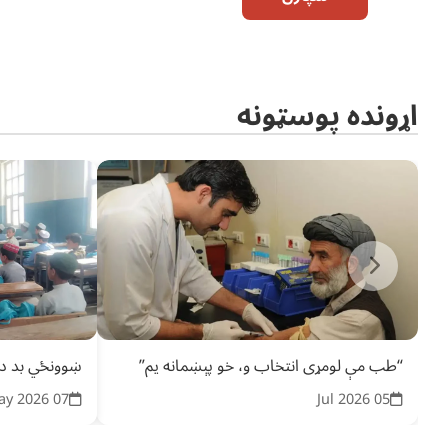
اړونده پوسټونه
“طب مې لومړی انتخاب و، خو پېښمانه یم”
ښوونځي بد دو
07 May 2026
05 Jul 2026