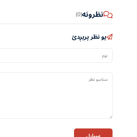
نظرونه
(0)
یو نظر پریږدئ
نوم
سپارل