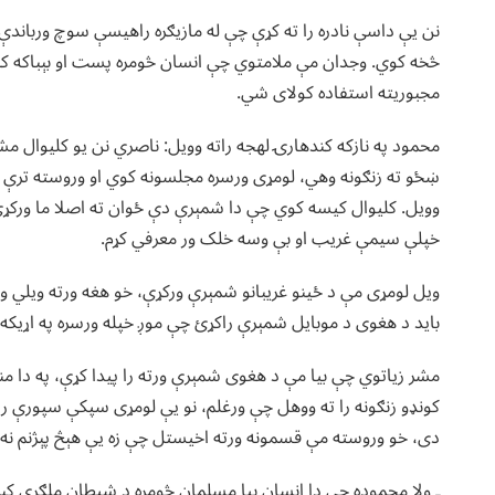
نن یې داسې نادره را ته کړې چې له مازیګره راهیسې سوچ ورباندې
څخه کوي. وجدان مې ملامتوي چې انسان څومره پست او بېباکه کېدا
مجبوریته استفاده کولای شي.
محمود په نازکه کندهارۍ لهجه راته وویل: ناصري نن یو کلیوال مش
ښځو ته زنګونه وهي، لومړی ورسره مجلسونه کوي او وروسته ترې 
وویل. کلیوال کیسه کوي چې دا شمېرې دې ځوان ته اصلا ما ورکړ
خپلې سیمې غریب او بې وسه خلک ور معرفي کړم.
ویل لومړی مې د ځینو غریبانو شمېرې ورکړې، خو هغه ورته ویلي و
باید د هغوی د موبایل شمېرې راکړئ چې موږ خپله ورسره په اړی
مشر زیاتوي چې بیا مې د هغوی شمېرې ورته را پیدا کړې، په دا من
کونډو زنګونه را ته ووهل چې ورغلم، نو یې لومړی سپکې سپورې ر
دی، خو وروسته مې قسمونه ورته اخیستل چې زه یې هېڅ پېژنم نه،
ـ ولا محموده چې دا انسان بیا مسلمان څومره د شیطان ملګری کېږي!