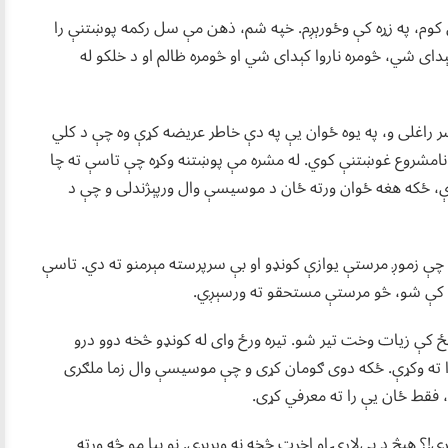
 کوم، په زړه کې وځورېږم. خپه شم، ذهن مې سل رکمه پوښتنې را
ی شي، څومره ناروا کېدای شي او څومره ظالم او د خلکو له
ر راغلی و، په یوه ځوان یې په دې خاطر عریضه کړې وه چې د کلي
نامشروع غوښتنې کوي. له مشره مې پوښتنه وکړه چې تاسې ته چا
ې، ځکه هغه ځوان ورته ځان د موسیسې وال ورپېژندلی و چې د
 چې زموږ مرستې یوازې کونډو او بې سرپرسته مېرمنو ته دي. تاسې
که کې شو، څو مرستې مستحقو ته ورسېږي.
ځ کې زیات وخت تیر شو. تیره ورځ وای له کونډو څخه دوو درو
ا ته وکړې. ځکه دوی ګومان کړی و چې موسیسې وال زما ملګری
 فقط ځان یې را ته معرفي کړی.
؟ هېڅ د بې‌لارۍ او اخرت څخه نه ویرېږي. نو بیا مو څه ورته