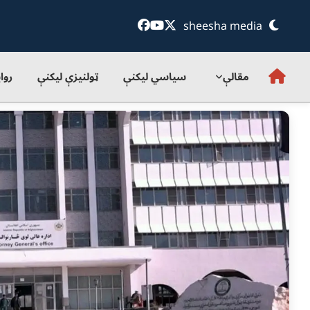
sheesha media
مقالې
سياسي ليکنې
ټولنيزې ليکنې
روا