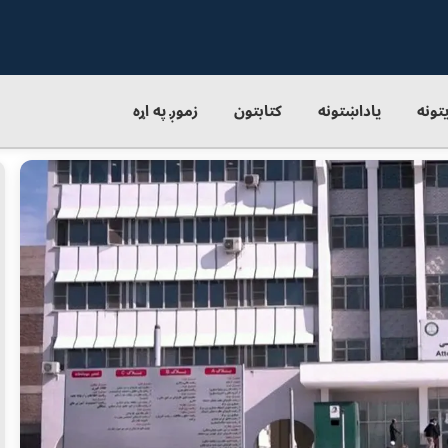
یتونه
یاداښتونه
کتابتون
زموږ په اړه