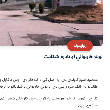
روایتونه
لویه څارنوالي او نادره شکایت
محمود زموږ ګاونډی دی، په اصل کې د کندهار دی، اوس د کابل په ز
طالبانو له راتګ سره راغلي دي. د لویې څارنوالۍ د شکایاتو په بر
کله چې کورس ته ځو، هر وخت په لارې د خپل کار ځای کیسې کوي. هل
سره مخ کېږي.