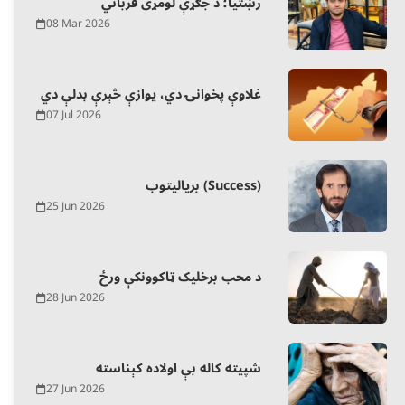
رښتیا؛ د جګړې لومړی قرباني
08 Mar 2026
غلاوې پخوانۍ دي، یوازې څېرې بدلې دي
07 Jul 2026
بریالیتوب (Success)
25 Jun 2026
د محب برخلیک ټاکوونکې ورځ
28 Jun 2026
شپیته کاله بې اولاده کېناسته
27 Jun 2026