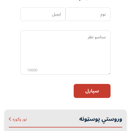
نوم
ایمیل
ستاسو
نظر
10000
سپارل
وروستي پوسټونه
نور وګوره