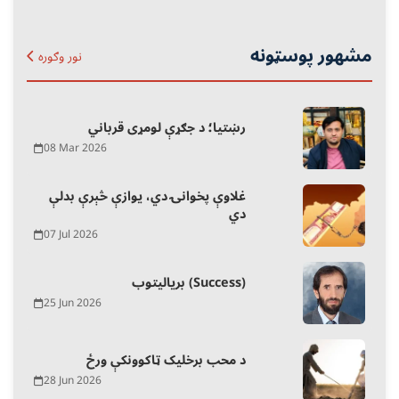
مشهور پوسټونه
نور وګوره
رښتیا؛ د جګړې لومړی قرباني
08 Mar 2026
غلاوې پخوانۍ دي، یوازې څېرې بدلې
دي
07 Jul 2026
بریالیتوب (Success)
25 Jun 2026
د محب برخلیک ټاکوونکې ورځ
28 Jun 2026