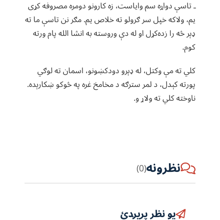
ـ تاسې دواړه سم وایاست، زه کارونو دومره مصروفه کړی
یم، ولاکه خپل سر ګرولو ته خلاص یم. مګر نن تاسې ما ته
ډېر څه را زده‌کړل او له دې وروسته به انشا الله پام ورته
کوم.
کلي ته مې وکتل، له ډېرو دودکښونو، اسمان ته لوګي
پورته کېدل، د لمر سترګه د مخامخ غره په څوکو ښکارېده.
ناوخته کلي ته ولاړ و.
نظرونه
(0)
یو نظر پریږدئ