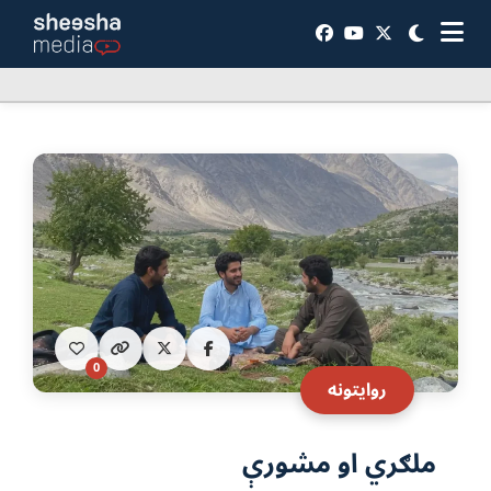
0
روایتونه
ملګري او مشورې