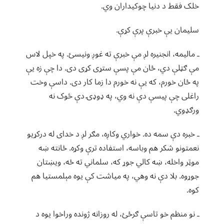
خلک فقط د دنیا چوکیداران وي.
سلیمان یې خبرې پرې کړې.
ـ مالیمه، انجنیره لږ مې خبرې ته غوږ ونیسئ. په خپل لاس
مې ګټلې دي، ځان مې پسې ستړی کړی دی. دا چې زه یې
په ځان خورم، که یې نه خورم دا زما کار دی. داسې وخت
راغلی چې پیسې دې نه وي، په ډوډۍ دې څوک نه
ورګډوي.
ـ خبره دې سمه ده. خواري وکاږه، مګر لږ د خدای له درکړیو
نعمتونو شکر هم وباسه، استفاده ترې وکړه. ځانته ښه
موټر واخله، ښه کالي جوړ که، سلماني ته ځه، ویښتان
جوړوه. بلا دې نه وهي، په میاشت کې یوه مېلمستیا هم
کوه.
ـ نو منظم خو تاسې ګرځئ، له روزانه ژونده وراخوا یوه د