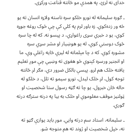
خدای نه لرئ، په همدې مو ځانته قناعت ورکړی.
ـ ګوره سلیمانه له نورو خلکو سره ناسته ولاړه انسان ته یو
څه ور زده‌کوي. زه باور لرم په کلي کې چې څوک روغه جوړه
کوي، یو د خبري سړی راغواړي، د پیسو نه. که له چا سره
څوک دوستي کوي، له یو هوښیار او مشر سړي سره
مشوره کوي. که د چا مېلمانه له لیري ځایه راغلي وي، ما
او انجنیر ورسره کېنوي څو هغوی ته وښيي چې موږ تعلیم
یافته خلک هم لرو. پیسې بالکل ضرور دي، مګر لږ ځانته
توجه کول، لږ خلک لیدل، نورو سیمو ته تلل، د خلکو له
حاله ځان خبرول، یو چا ته ګټه رسول ستا شخصیت او
ټولنیز موقف معلوموي او خلک به بیا په درنه سترګه درته
ګوري.
ـ سلیمانه، استاد سم درته وایي. موږ باید یوازې ګټو ته
نه، خپل شخصیت او ژوند ته هم متوجه شو.