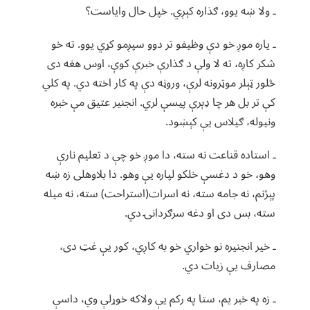
ـ ولا ښه یوو، ګذاره کېږي. خپل حال وایاست؟
ـ یاره موږ خو دې وظیفو تر دوو سپږمو کړي یوو. ته خو
شکر کاږه، ته لا ولې د ګذارې خبرې کوې، اوس هغه دی
څلور ټېلر موټرونه لرې، وروڼه دې په کار اخته دي. په کلي
کې تر بل هر چا ډېرې پیسې لري. انجنیر عتیق مې خبره
ونیوله، ګیلاس یې کېښود.
ـ استاده قناعت نه سته، دا موږ خو چې د تعلیم نارې
وهو، خو د دغسې خلکو لپاره یې وهو. دا بلاوهلی زه ښه
پېژنم، نه جامه سته، نه اسرات(استراحت) سته، نه میله
سته، بس دی او دغه سرګردانۍ دي.
ـ خیر انجنیره نو خواري خو به کاږي، کور یې غټ دی،
مصارف یې زیات دي.
ـ زه په خبر یم، ستا په رکم یې ولاکه خوړلې وي، داسې