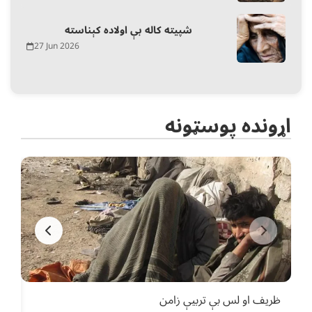
شپیته کاله بې اولاده کېناسته
27 Jun 2026
اړونده پوسټونه
ظریف او لس بې تربیې زامن
مجب