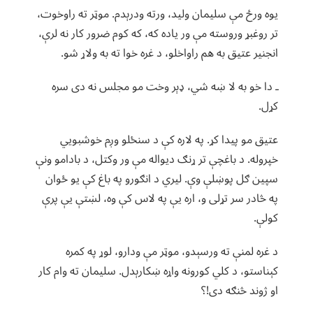
یوه ورځ مې سلیمان ولید، ورته ودرېدم. موټر ته راوخوت،
تر روغبړ وروسته مې ور یاده که، که کوم ضرور کار نه لرې،
انجنیر عتیق به هم راواخلو، د غره خوا ته به ولاړ شو.
ـ دا خو به لا ښه شي، ډېر وخت مو مجلس نه دی سره
کړل.
عتیق مو پیدا کړ. په لاره کې د سنځلو وږم خوشبویي
خپروله. د باغچې تر ړنګ دیواله مې ور وکتل، د بادامو ونې
سپین ګل پوښلې وې. لیري د انګورو په باغ کې یو ځوان
په څادر سر تړلی و، اره یې په لاس کې وه، لښتې یې پرې
کولې.
د غره لمنې ته ورسېدو، موټر مې ودارو، لوړ په کمره
کېناستو، د کلي کورونه واړه ښکارېدل. سلیمان ته وام کار
او ژوند څنګه دی!؟