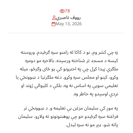
78
رووف ناصري
May 13, 2026
زه چې کشر وم، نو د کاکا له زامنو سره ګرځېدم. وروسته
کیسه د مسجد تر شناخته ورسېده، بالاخره مو دومره
ملګري پیدا کړل چې په اخترونو کې یو ځای وګرځو، میله
وکړو، کېنو او مجلس سره وکړو. دغه ملګرتیا د ښوونځي یا
تعلیمي سویې په اساس نه وه، بلکې د کلیوالي ژوند او
نږدې اوسېدو په خاطر وه.
په موږ کې سلیمان مزغن بې تعلیمه و. د ښوونځي تر
فراغته سره ګرځېدو خو چې پوهنتونونو ته ولاړو، سلیمان
پاته شو، ډېر مو نه سره لیدل.