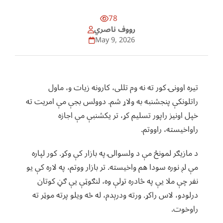
78
رووف ناصري
May 9, 2026
تیره اوونۍ کور ته نه وم تللی، کارونه زیات و، ماول
راتلونکې پنجشنبه به ولاړ شم. دوولس بجې مې امریت ته
خپل اونیز راپور تسلیم کړ، تر یکشنبې مې اجازه
راواخیسته، راووتم.
د مازیګر لمونځ مې د ولسوالۍ په بازار کې وکړ. کور لپاره
مې لږ نوره سودا هم واخیسته. تر بازار ووتم، په لاره کې یو
نفر چې ملا یې په څادره تړلې وه، لنګوټې یې ګڼ کوتان
درلودو، لاس راکړ. ورته ودرېدم، له څه ویلو پرته موټر ته
راوخوت.