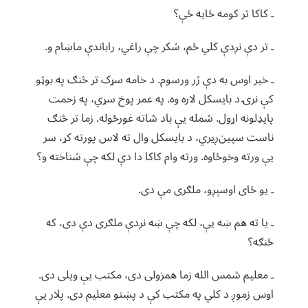
ـ کاکا تر کومه ځایه ځې؟
ـ تر دې نږدې کلي ځم، شکر چې راغي، راباندې ماښام و.
ـ خیر اوس به دې ژر ورسوم. د خامه سړک تر څنګ په بوټو
کې نرۍ د بایسکل لاره وه. په عمر پوخ سړي، په زحمت
پایډلونه اړول. شمله یې باد شاته غورځوله. زما تر څنګ
ناست سپین‌ږیري، د بایسکل وال ته لاس پورته کړ، سر
یې ورته وخوځاوه. ورته وام کاکا دا دې لکه چې شناخته و؟
ـ یو ځای اوسېږو، ملګری مې دی.
ـ یا ته هم ښه یې، لکه چې ښه نږدې ملګری دې دی، که
څنګه؟
ـ معلیم شمس الله زما همزولی دی، مکتب یې ویلی دی.
اوس زموږ د کلي په مکتب کې د پښتو معلیم دی. پلار یې