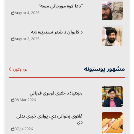
“دعا کوه مورجانې مرمه”
August 4, 2026
د کاروان د شعر سندریزه ژبه
August 2, 2026
مشهور پوسټونه
نور وګوره
رښتیا؛ د جګړې لومړی قرباني
08 Mar 2026
غلاوې پخوانۍ دي، یوازې څېرې بدلې
دي
07 Jul 2026