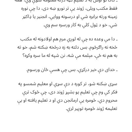
ـ کاکا نو اوس به د تعلیم ګټه درته معلومه شوې وي؟ هغه
فقط مکتب ویلی، ژوند یې تر نورو ښه دی، دا چې نوره
زمینه ورته برابره شي او درسونه ووایي، انجنیر یا ډاکټر
شي، خو د ټول کلي به کار ورسره سم وي.
ـ دا مې وعده ده چې له لوږي مرم هم اولادونه له مکتب
څخه نه راګرځوم. بس دلته به زه درڅخه ښکته شم، خو ته
به هم نه ځې، مېلمه مې شه، نن شپه له ما سره وکړه؟
ـ خدای دې خیر درکړي، بس چې هسې ځان ورسوم.
سړی ښکته شو، تر کوره د دې سړي او معلیم شمسو په
فکر کې وم چې تعلیم یو بشپړ ژوند دی، چې څوک ترې
محروم دي، څومره یې ارمانجن دي او د تعلیم یافته او بې
تعلیمه ژوند څومره توپیر لري.