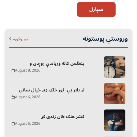
سپارل
وروستي پوسټونه
نور وګوره
پنځلس کاله ورباندې روږدی و
August 8, 2026
تر پلار یې، نور خلک ډېر خیال ساتي
August 6, 2026
کشر هلک ځان زندۍ کړ
August 5, 2026