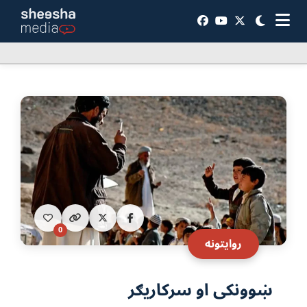
0
روایتونه
ښوونکی او سرکاریګر