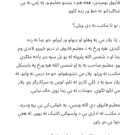
فاروق نومېدی، هغه هم د پښتو معلیم و. په ژمي به یې
شاګردانو ته خط ور زده کاوو.
ـ نو تا مکتب نه دی ویلی؟
ـ یا. پلار مې په وهلو او ډبولو ور لېږلم، خو زما نه زده
کېدی، هره ورځ به د معلیم فاروق تر درنو څپېړو لاندې وم.
زما او د شمس الله پلرونه له یو بل سره ډېر پاخه ملګري
وو. معلیم صاحب به زه او شمس الله هره ورځ په بایسکل
مکتب ته وړلو. پلار مې تشویقولم، خو ما درس نه وایو. له
پلار سره به د کلي کاریز ته تلم، اوس زه سرکاریګر یم. پلار
مې لکړه لګوي، جومات ته یې زما زوی خالد بیایي.
معلیم فاروق دې الله وبښي، په ځوانۍ کې یې زړه ودرېد،
د مکتب له ادارې یې د ولسوالۍ کلنیک ته یووړ، له هغې
خوا یې مړ راوړ.