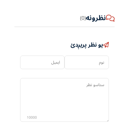
نظرونه
(0)
یو نظر پریږدئ
نوم
ایمیل
ستاسو
نظر
10000