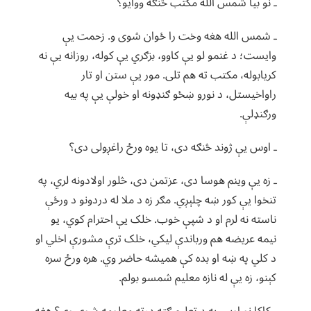
ـ نو بیا شمس الله مکتب څنګه ووایو؟
ـ شمس الله هغه وخت را ځوان شوی و. زحمت یې
وایست؛ د غنمو لو یې کاوو، بزګري یې کوله، روزانه یې نه
کریابوله، مکتب ته هم تلی. مور یې ستن او تار
راواخیستل، د نورو ښځو ګنډونه او خولې یې په بیه
ورګنډلې.
ـ اوس یې ژوند څنګه دی، تا یوه ورځ راغږولی دی؟
ـ زه یې وینم هوسا دی، عزتمن دی، څلور اولادونه لري، په
تنخوا یې کور ښه چلېږي. مګر زه د ملا له دردونو د ورځې
ناسته نه لرم او د شپې خوب. خلک یې احترام کوي، یو
نیمه عریضه هم ورباندې لیکي، خلک ترې مشورې اخلي او
د کلي په ښه او بده کې همیشه حاضر وي. هره ورځ سره
کېنو، زه یې له نازه معلیم شمسو بولم.