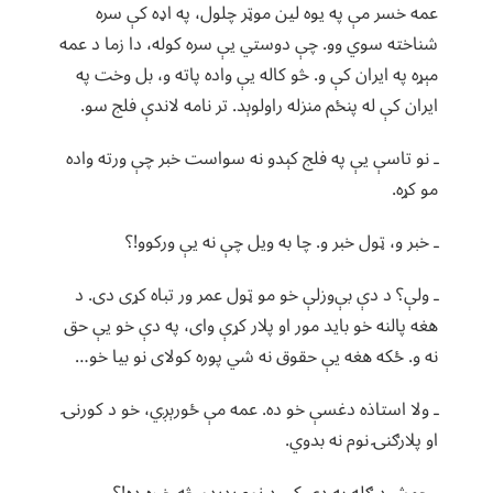
عمه خسر مې په یوه لین موټر چلول، په اډه کې سره
شناخته سوي وو. چې دوستي یې سره کوله، دا زما د عمه
مېړه په ایران کې و. څو کاله یې واده پاته و، بل وخت په
ایران کې له پنځم منزله راولوېد. تر نامه لاندې فلج سو.
ـ نو تاسې یې په فلج کېدو نه سواست خبر چې ورته واده
مو کړه.
ـ خبر و، ټول خبر و. چا به ویل چې نه یې ورکوو!؟
ـ ولې؟ د دې بې‌وزلې خو مو ټول عمر ور تباه کړی دی. د
هغه پالنه خو باید مور او پلار کړې وای، په دې خو یې حق
نه و. ځکه هغه یې حقوق نه شي پوره کولای نو بیا خو…
ـ ولا استاذه دغسې خو ده. عمه مې ځورېږي، خو د کورنۍ
او پلارګنۍ نوم نه بدوي.