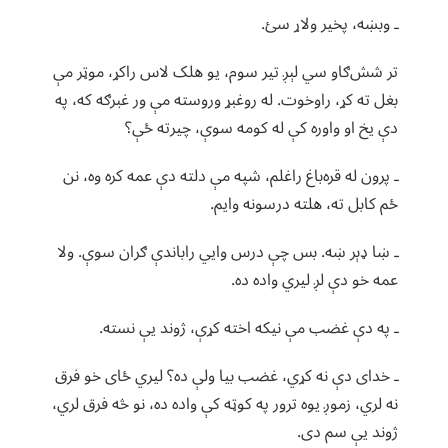
ـ وبښه، پخیر ولاړ سئ.
تر شش‌ګاو سي لېږ تیر سوم، یو هلک لاس راکړ، موټر مې
بغل ته کړ، راوخوت. له روغبړ وروسته مې ور غبرګه که، په
دې یخ او واوره کې له کومه سوې، چیرته ځې؟
ـ پرون له قره‌باغ راغلم، شپه مې دلته دې عمه کره وه، نن
ځم کابل ته، هلته درسونه وایم.
ـ ښا ډېر ښه. بس چې درس وایي راباندې ګران سوې. ولا
عمه خو دې لږ لیري واده ده.
ـ په دې غضب مې نیکه اخته کړې، ژوند یې نسته.
ـ خدای دې نه کړي، غضب بیا ولې ده؟ لیري ځای خو فرق
نه لري، زموږ یوه ترور په کوټه کې واده ده، نو څه فرق لري،
ژوند یې سم دی.