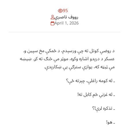
95
رووف ناصري
April 1, 2026
د روضې کوتل ته چې ورسېدم، د ځمکې مخ سپین و.
عسکر د درېدو اشاره وکړه، موټر مې څنګ ته کړ. ښيښه
مې ټیټه که، یوازې سترګې یې ښکارېدې.
ـ له کومه راغلې، چېرته ځې؟
ـ له غزني ځم کابل ته!
ـ تذکره لرې!؟
ـ هو!