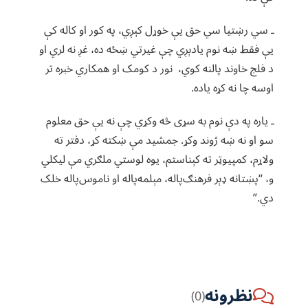
ـ سي رښتیا سي حق یې خوړل کېږي، په کور او کاله کې
یې فقط ښه نوم یادېږي چې غیرتي ښځه ده، غږ نه لري او
د فلج خاوند پالنه کوي، نور د کومک او همکاري خبره تر
اوسه چا نه کړه یاده.
ـ یاره په دې نوم به سړی څه وکړي چې نه یې حق معلوم
سو او نه ښه ژوند وکړ. جمشید مې ښکته کړ، دفتر ته
ولاړم، کمپیوټر ته کېناستم، یوه لوستي ملګري مې لیکلي
و، “پښتانه ډېر فرهنګ‌پاله، مېلمه‌پاله او ناموس‌پاله خلک
دي.”
نظرونه
(0)