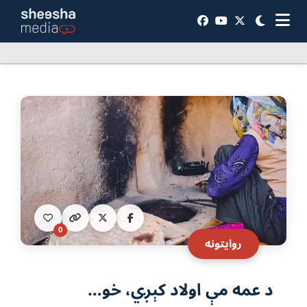
0
روایتونه
د عمه مې اولاد کېږي، خو…