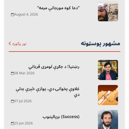
“دعا کوه مورجانې مرمه”
August 4, 2026
مشهور پوسټونه
نور وګوره
رښتیا؛ د جګړې لومړی قرباني
08 Mar 2026
غلاوې پخوانۍ دي، یوازې څېرې بدلې
دي
07 Jul 2026
بریالیتوب (Success)
25 Jun 2026