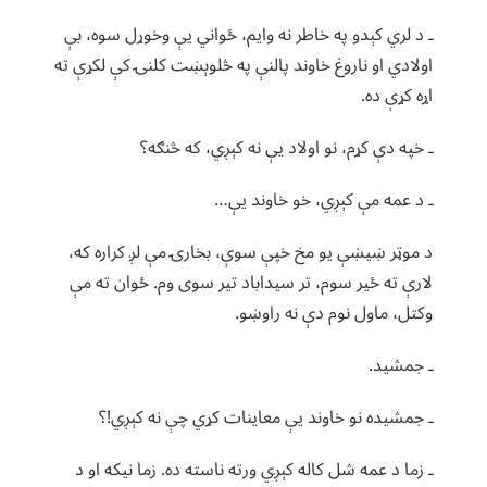
ـ د لري کېدو په خاطر نه وایم، ځواني یې وخوړل سوه، بې
اولادي او ناروغ خاوند پالنې په څلوېښت کلنۍ کې لکړې ته
اړه کړې ده.
ـ خپه دې کړم، نو اولاد یې نه کېږي، که څنګه؟
ـ د عمه مې کېږي، خو خاوند یې…
د موټر ښیښې یو مخ خپې سوې، بخارۍ مې لږ کراره که،
لارې ته ځیر سوم، تر سیداباد تیر سوی وم. ځوان ته مې
وکتل، ماول نوم دې نه راوښو.
ـ جمشید.
ـ جمشیده نو خاوند یې معاینات کړي چې نه کېږي!؟
ـ زما د عمه شل کاله کېږي ورته ناسته ده. زما نیکه او د