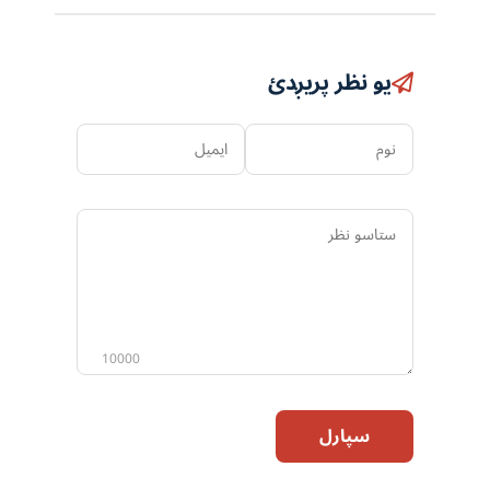
یو نظر پریږدئ
نوم
ایمیل
ستاسو
نظر
10000
سپارل