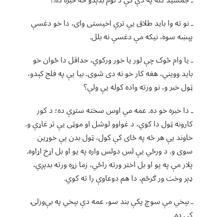
ـ جمشید ګله په دې کې د نوم بدېدو څه خبره ده!؟
ـ نو ته وا باید طلاق یې ترې اخیستی وای، دا خو دغسې
پېښه سوه، نیکه مې دغسې نه بلل.
ـ یا وام څوک چې لور یا خور ورکوي، حداقل دا ځوان خو
باید وویني، هغه کار خو نه دی شوی. بیا یې په فلج کېدو،
ټول خبر و، نو ورته واده کوله یې ولې؟
ـ دا خبره خو ده. عمه مې اوس سخته ستړې ده؛ د کور
کارونه ټول دا کوي، د غواوو لوشل او موټی یې تر غاړې و.
خاوند یې هر څه په ځای کې کول، ټول بدن یې خوړین
سوی و. د ورځي یې لس دولس واره په یو او بل اړخ اړاوه.
پلار مې په یو او بل اختر ورته راځي، زما زړه ورته بدېږي،
ډېر وخت ور ګرځم، دا هم دوعاوې را ته کوي.
ـ بېخي مې سوچ پکې بند سو، عمه دې بېخي په بې‌وزلۍ
کې ده.