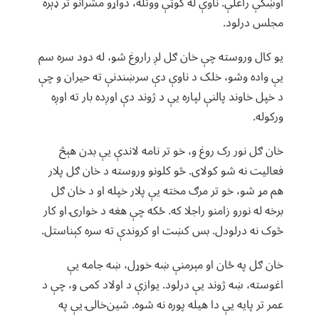
اوښکې راغلې. ناوې له کوټې ووتله، دواړو مشرانو تر ډېره
مجلس درلود.
یو کال وروسته چې خان ګل لږ راروغ شو، له دود سره سم
یې واده وشو، خلک د ناوې دې سرښندنې ته حیران و چې
د خپل خاوند پالنې لپاره یې د ژوند دې اوږده بار ته اوږه
ورکوله.
خان ګل نور رک روغ و، خو تر نامه لاندې یې بدن هېڅ
فعالیت نه شو کولای. څو کلونو وروسته د خان ګل پلار
هم مړ شو، خو تر مرګ مخته یې پلار خپله او د خان ګل
برخه له نورو زامنو راجلا که. ځکه چې هغه د خوارۍ او کار
څوک نه درلودل. بس کښت او کروندې ته سره کېناستل.
خان ګل په ځان او مېرمنې ښه خوړل، ښه جامه یې
اغوسته، ښه ژوند یې درلود. یوازې د اولاد کمی و، چې د
عمر تر پایه یې دا هیله پوره نه شوه. شین‌خالۍ یې په