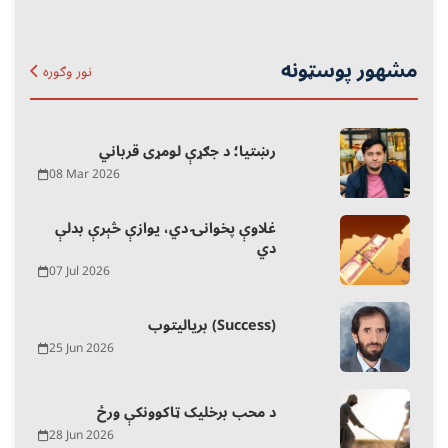
مشهور پوسټونه
نور وګوره
رښتیا؛ د جګړې لومړی قرباني
08 Mar 2026
غلاوې پخوانۍ دي، یوازې څېرې بدلې
دي
07 Jul 2026
بریالیتوب (Success)
25 Jun 2026
د محب برخلیک ټاکوونکې ورځ
28 Jun 2026