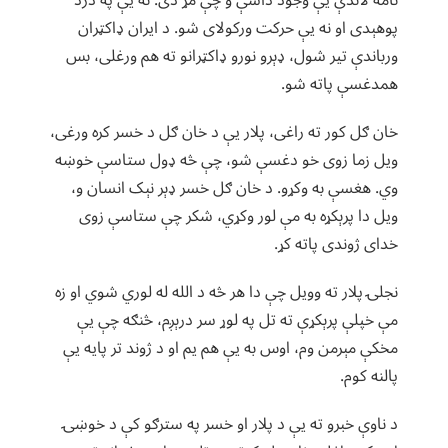
نامه لاندې یې وجود داسې و چې مړ دی. نه یې په درد
پوهېدی او نه یې حرکت ورکولای شو. د ایران ډاکټران
ورباندې تیر شول، ډېرو نورو ډاکټرانو ته هم ورغلی، بس
همدغسې پاته شو.
خان ګل کور ته راغی، پلار یې د خان ګل د خسر کره ورغی،
ویل زما زوی خو دغسې شو، چې څه ډول ستاسې خوښه
وي. هغسې به وکړو. د خان ګل خسر ډېر نېک انسان و،
ویل دا پرېکړه به مې لور وکړي، شکر چې ستاسې زوی
خدای ژوندی پاته کړ.
نجلۍ پلار ته وویل چې دا هر څه د الله له لوري شوي او زه
مې خپلې پرېکړې ته تل په لوړ سر درېږم، څنګه چې یې
مخکې مېرمن وم، اوس به یې هم یم او د ژوند تر پایه یې
پالنه کوم.
د ناوې خبرو ته یې د پلار او خسر په سترګو کې د خوښۍ