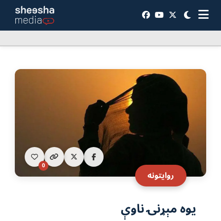
0
روایتونه
یوه مېړنۍ ناوې