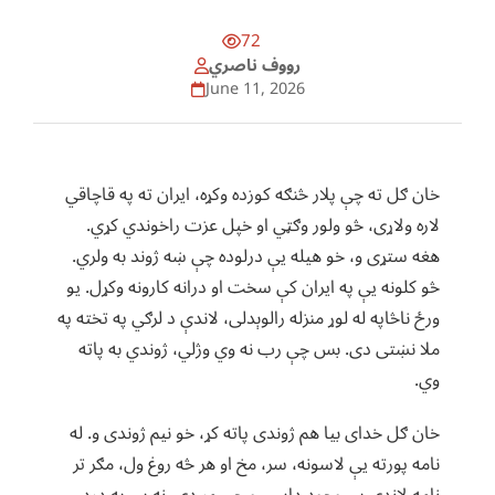
72
رووف ناصري
June 11, 2026
خان ګل ته چې پلار څنګه کوزده وکړه، ایران ته په قاچاقي
لاره ولاړی، څو ولور وګټي او خپل عزت راخوندي کړي.
هغه ستړی و، خو هیله یې درلوده چې ښه ژوند به ولري.
څو کلونه یې په ایران کې سخت او درانه کارونه وکړل. یو
ورځ ناڅاپه له لوړ منزله رالوېدلی، لاندې د لرګي په تخته په
ملا نښتی دی. بس چې رب نه وي وژلي، ژوندي به پاته
وي.
خان ګل خدای بیا هم ژوندی پاته کړ، خو نیم ژوندی و. له
نامه پورته یې لاسونه، سر، مخ او هر څه روغ ول، مګر تر