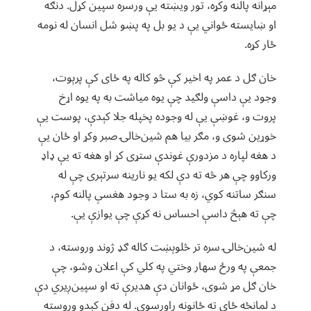
مېړانه پالنه وکړه، تور ویښته یې ورسره سپین کړل. دنګه
او ښایسته ځواني یې د یو بل په پښو شل انسان له نومه
ځار کړه.
خان ګل د عمر په اخیر کې څو کاله په ځای کې پرېوت،
وجود یې داسې ولګید چې یوه میاشت به په یوه اړخ
پروت و، غوښې یې له وجوده پخپله جلا کېدې، پوست یې
خوړین شوی و، مګر بیا هم شین‌خالۍ صبر وکړ او ځان یې
د هغه لپاره د مزدورې غوندې ستړی کړ او هغه ته یې ډاډ
ورکاوو چې هر څه ته دې لکه یو نارینه سرتېری چې له
سنګر ساتنه کوي، زه به ستا د وجود هغسې پالنه کوم،
چې ته هېڅ داسې احساس نه کړې چې یوازې یې.
له شین‌خالۍ سره تر څلوېښت کاله ګډ ژوند وروسته، د
جمعې په ورځ سهار وختي په کلي کې اعلان وشو، چې
خان ګل مړ شوی، ځوانان دې هدیرې ته او سپین‌ږیري دې
د لمانځه ځای ته ځانونه راورسوي. له دفن کېدو وروسته