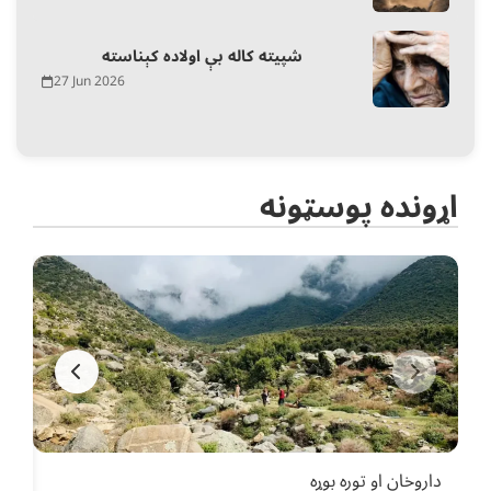
شپیته کاله بې اولاده کېناسته
27 Jun 2026
اړونده پوسټونه
داروخان او توره بوړه
ښوو