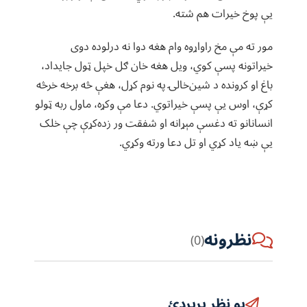
یې پوخ خیرات هم شته.
مور ته مې مخ راواړوه وام هغه دوا نه درلوده دوی
خیراتونه پسې کوي، ویل هغه خان ګل خپل ټول جایداد،
باغ او کرونده د شین‌خالۍ په نوم کړل، هغې څه برخه خرڅه
کړې، اوس یې پسې خیراتوي. دعا مې وکړه، ماول ربه ټولو
انسانانو ته دغسې مېړانه او شفقت ور زده‌کړې چې خلک
یې ښه یاد کړي او تل دعا ورته وکړي.
نظرونه
(0)
یو نظر پریږدئ