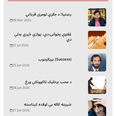
رښتیا؛ د جګړې لومړی قرباني
08 Mar 2026
غلاوې پخوانۍ دي، یوازې څېرې بدلې
دي
07 Jul 2026
بریالیتوب (Success)
25 Jun 2026
د محب برخلیک ټاکوونکې ورځ
28 Jun 2026
شپیته کاله بې اولاده کېناسته
27 Jun 2026