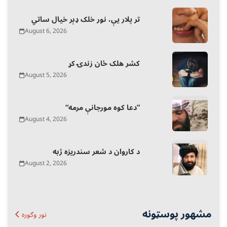
تر پلار یې، نور خلک ډېر خیال ساتي
August 6, 2026
کشر هلک ځان زندۍ کړ
August 5, 2026
“دعا کوه مورجانې مرمه”
August 4, 2026
د کاروان د شعر سندریزه ژبه
August 2, 2026
مشهور پوسټونه
نور وګوره