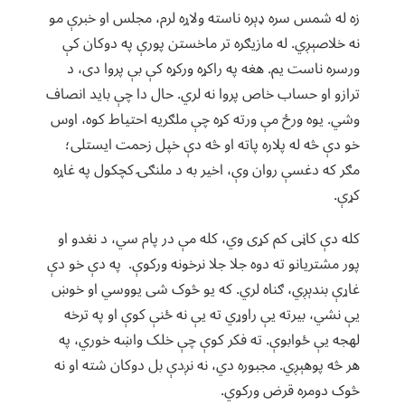
زه له شمس سره ډېره ناسته ولاړه لرم، مجلس او خبرې مو
نه خلاصېږي. له مازیګره تر ماخستن پورې په دوکان کې
ورسره ناست یم. هغه په راکړه ورکړه کې بې پروا دی، د
ترازو او حساب خاص پروا نه لري. حال دا چې باید انصاف
وشي. یوه ورځ مې ورته کړه چې ملګريه احتیاط کوه، اوس
خو دې څه له پلاره پاته او څه دې خپل زحمت ایستلی؛
مګر که دغسې روان وې، اخیر به د ملنګۍ کچکول په غاړه
کړې.
کله دې کاڼی کم کړی وي، کله مې در پام سي، د نغدو او
پور مشتریانو ته دوه جلا جلا نرخونه ورکوې. په دې خو دې
غاړې بندېږي، ګناه لري. که یو څوک شی یووسي او خوښ
یې نشي، بیرته یې راوړي ته یې نه ځنې کوې او په ترخه
لهجه یې ځوابوې. ته فکر کوې چې خلک واښه خوري، په
هر څه پوهېږي. مجبوره دي، نه نږدې بل دوکان شته او نه
څوک دومره قرض ورکوي.