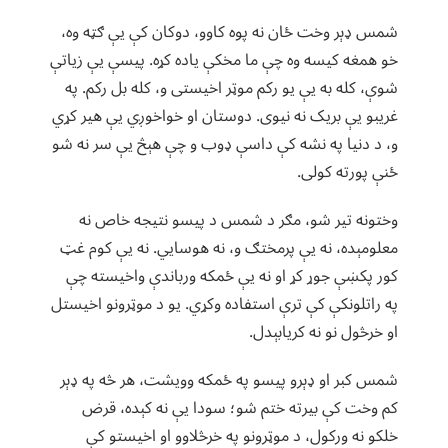
شمس ډېر وخت ځان نه پوه کاوو، دوکان کې یې ګټه وه،
خو همغه کیسه وه چې ما مخکې یاده کړه. پیسې یې زیاتې
شوې، کله به یې یو رکم موټر اخیستی و، کله بل رکم. په
غریبو یې بریک نه نیوی. دوستان او خواخوږي یې هیر کړي
و، د دنیا په نشه کې داسې ډوب و چې هېڅ یې سر نه شو
ځنې پورته کولی.
وختونه تیر شو، مګر د شمس د پیسو نتیجه خاص نه
معلومېده، نه یې پرمختګ و، نه هوسایي. نه یې کوم غټ
کور پکښې جوړ کړ او نه یې ځمکه ورباندې واخیسته چې
په راتلونکې کې ترې استفاده وکړي. یو د موټرونو اخیستل
او خرڅول نو نه کریابېدل.
شمس کبر او ډېرو پیسو په ځمکه وویشت، هر څه په ډېر
کم وخت کې بیرته ختم شو؛ سودا یې نه کېده، قرض
خلکو نه ورکول، د موټرونو په خرڅلاوو او اخیستو کې