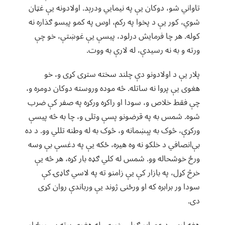
تاواني شو، دوکان یې په نیمایي ودرېد. اولادونه یې غټان
شوي، کور یې د پخوا په رکم، اوس په کمو پیسو ګذاره نه
کوله. هر چا فرمایش درلود، پیسې یې غوښتې، خو چې
ورته و به نه رسيدې، له لارې به ووت.
پلار یې د اولادونو دې چلند سخته ستړی کړی و، خو
هغوی یې پروا نه ساتله. څه موده وروسته دوکان دومره و،
چې فقط خلاص و، سودا او راکړه ورکړه په صفر کې ضرب
شوه. شمس به په قرضونو پسې وتلی و، چا به څه پیسې
ورکړې، څوک به پېښمانه و، څوک به له وطنه تللي وو. د ده
بې‌انصافي د خلکو نه وه هیره، ځکه یې په دغسې بې وسه
ورځ خوشحاله وو. شمس له کلي ګډه بار کړه، هر څه یې
خرڅ کړل، په بازار کې یې زامنو ته په لاسي ګاډۍ کې
سودا ور برابره که او ورځنی ژوند یې ورباندې روان کړی
دی.