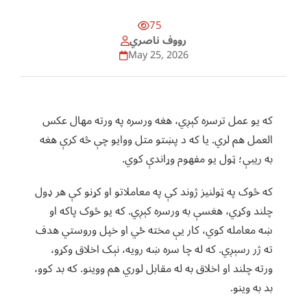
75
رووف ناصري
May 25, 2026
که یو عمل ترسره کېږي، هغه ورسره په ورته مهال عکس
العمل هم لري. یا که د پښتو متل ووایو چې څه کرې هغه
به ریبې؛ ټول یو مفهوم وړاندې کوي.
که څوک په ټولنیز ژوند کې په معاملاتو او کړنو کې هر ډول
چلند وکړي، هغسې به ورسره کېږي. که یو څوک پاکه او
ښه معامله کوي، کار یې مخته ځي او خپل وروستي هدف
ته ژر رسېږي. که له چا سره ښه رویه، نېک اخلاق وکړو،
ورته چلند او اخلاق به له مقابل لوري هم ووینو. که بد کوو،
بد به وینو.