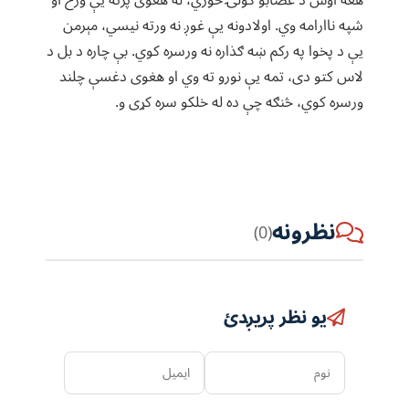
هغه اوس د عصابو ګولۍ خوري، له هغوی پرته یې ورځ او
شپه ناارامه وي. اولادونه یې غوږ نه ورته نیسي، مېرمن
یې د پخوا په رکم ښه ګذاره نه ورسره کوي. بې چاره د بل د
لاس کتو دی، تمه یې نورو ته وي او هغوی دغسې چلند
ورسره کوي، څنګه چې ده له خلکو سره کړی و.
نظرونه
(0)
یو نظر پریږدئ
نوم
ایمیل