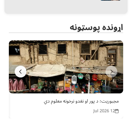
اړونده پوسټونه
مجبوریت؛ د پور او نغدو نرخونه معلوم دي
د م
26
12 Jul 2026