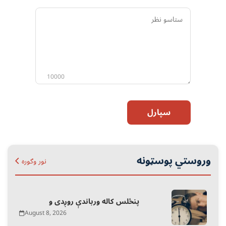
ستاسو
نظر
10000
سپارل
وروستي پوسټونه
نور وګوره
پنځلس کاله ورباندې روږدی و
August 8, 2026