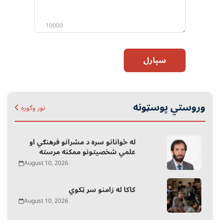
10000
سپارل
وروستي پوسټونه
نور وګوره
له ځوانانو سره د مشرانو فرهنګي او
علمي شخصیتونو ممکنه مرسته
August 10, 2026
کاکا له زامنو سر ټکوي
August 10, 2026