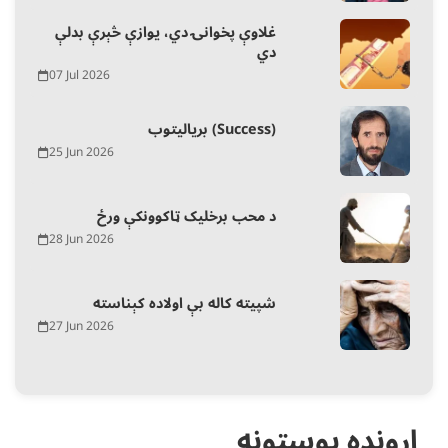
غلاوې پخوانۍ دي، یوازې څېرې بدلې
دي
07 Jul 2026
بریالیتوب (Success)
25 Jun 2026
د محب برخلیک ټاکوونکې ورځ
28 Jun 2026
شپیته کاله بې اولاده کېناسته
27 Jun 2026
اړونده پوسټونه