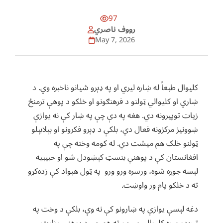
97
رووف ناصري
May 7, 2026
کلیوال طبعاً له ښاره ليري او په ډېرو شیانو ناخبره وي. د
ښاري او کلیوالي ټولنو د فرهنګونو او خلکو د پوهې ترمنځ
زیات توپیرونه دي. هغه په دې چې په ښار کې نه یوازې
ښوونیز مرکزونه فعال دي، بلکې د ډېرو فکرونو او بېلابېلو
ټولنو خلک هم میشت دي. له کومه وخته چې په
افغانستان کې د پوهنې بنسټ کېښودل شو او حبیبیه
لېسه جوړه شوه، ورسره ورو ورو په ټول هېواد کې زده‌کړو
ته د خلکو پام ور واوښت.
دغه لېسې یوازې په ښارونو کې نه وې، بلکې د وخت په