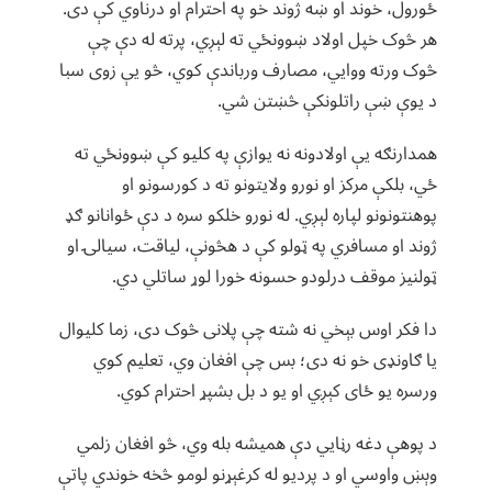
ځورول، خوند او ښه ژوند خو په احترام او درناوي کې دی.
هر څوک خپل اولاد ښوونځي ته لېږي، پرته له دې چې
څوک ورته ووایي، مصارف ورباندې کوي، څو یې زوی سبا
د یوې ښې راتلونکې څښتن شي.
همدارنګه یې اولادونه نه یوازې په کلیو کې ښوونځي ته
ځي، بلکې مرکز او نورو ولایتونو ته د کورسونو او
پوهنتونونو لپاره لېږي. له نورو خلکو سره د دې ځوانانو ګډ
ژوند او مسافري په ټولو کې د هڅونې، لیاقت، سیالۍ او
ټولنیز موقف درلودو حسونه خورا لوړ ساتلي دي.
دا فکر اوس بېخي نه شته چې پلانی څوک دی، زما کلیوال
یا ګاونډی خو نه دی؛ بس چې افغان وي، تعلیم کوي
ورسره یو ځای کېږي او یو د بل بشپړ احترام کوي.
د پوهې دغه رڼایي دې همیشه بله وي، څو افغان زلمي
وېښ واوسي او د پردیو له کرغېړنو لومو څخه خوندي پاتې