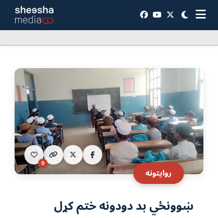
0
روایتونه
ښوونځي بد دودونه ختم کړل