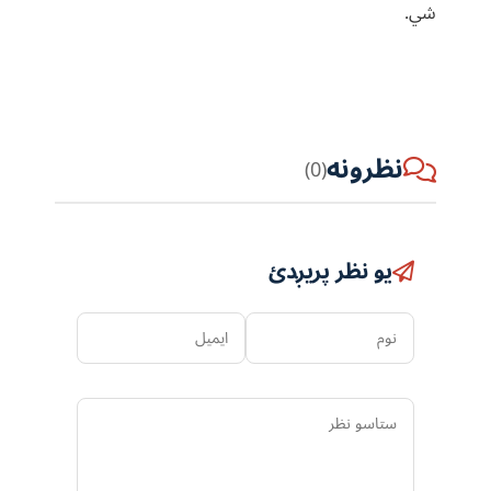
شي.
نظرونه
(0)
یو نظر پریږدئ
نوم
ایمیل
ستاسو
نظر