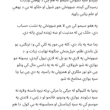
تېرېدو سره کلیوالي سیمو ته هم چې د پوهنې وزارت
رسیدګي کېده، ښوونځي جوړ شول او خلکو ته یې د پوهې
او علم رڼایي راوړه.
په هغو سیمو کې چې لا هم ښوونځي په نشت حساب
دي، خلک یې له مدنیت او ښه ژونده لیري پاته دي.
زما ښه په یاد دي، کله چې موږ په کلي کې و؛ تربګنۍ، یو
بل باندې ظلم، خپل‌منځي جنګونه نهایت زیات و. د
ښوونځي په لارې به یو بل ته لارې نیول کېدې، پسونه مو
یوازې نه شو څرولای، کلي ته به په داسې حال کې وتلو
چې څو نور ملګري او همزولي به راسره، په دې چې بیا چا
سره یوازې مخامخ نه شو.
پخوا به کلیوالو له جرګې یا مرکې پرته ډېره ناسته ولاړه نه
سره درلوده. یوازې په ودونو، فاتحو او د ژمي د لاندي په
موسم کې به سره کېناستل او مجلسونه به یې کول. دا هم