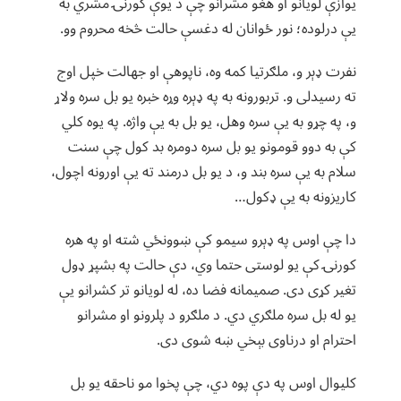
یوازې لویانو او هغو مشرانو چې د یوې کورنۍ مشري به
یې درلوده؛ نور ځوانان له دغسې حالت څخه محروم وو.
نفرت ډېر و، ملګرتیا کمه وه، ناپوهې او جهالت خپل اوج
ته رسیدلی و. تربورونه به په ډېره وړه خبره یو بل سره ولاړ
و، په چړو به یې سره وهل، یو بل به یې واژه. په یوه کلي
کې به دوو قومونو یو بل سره دومره بد کول چې سنت
سلام به یې سره بند و، د یو بل درمند ته یې اورونه اچول،
کاریزونه به یې ډکول…
دا چې اوس په ډېرو سیمو کې ښوونځي شته او په هره
کورنۍ کې یو لوستی حتما وي، دې حالت په بشپړ ډول
تغیر کړی دی. صمیمانه فضا ده، له لویانو تر کشرانو یې
یو له بل سره ملګري دي. د ملګرو د پلرونو او مشرانو
احترام او درناوی بېخي ښه شوی دی.
کلیوال اوس په دې پوه دي، چې پخوا مو ناحقه یو بل