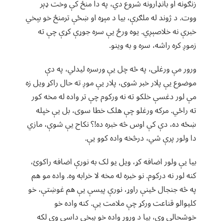
زنګونه او بانډارونه شروع دي، په دا منځ کې وخت ډېر
ووت. د ژوند له ملګرې، بیا د مېړه او ښځې ترمنځ خو بېخي
خبرې نه خلاصېږي. یوه ورځ یې سره جوړې کړې چې ته
زموږ کره راشه، سره و به وینو.
ورور مې ورغلی، په څه چل یې ورسره لیدلي، په دې
موضوع یې پلار خبر شوی، پلار یې موږ ته حال راکړ ویل زه
مې لور دغسې خلکو ته نه ورکوم چې تر واده له مخه کور
ته راځي. مرکه ورغلو چې هلک خطا سوی، بل یې خپله
ښځه ده، دې کې اوس څه خبره ده!؟ نکاح یې شوې، مازي
دا ولور پرې شي، درڅخه واده کوو یې.
بیا یې ولور اضافه کړ، ویل یو لک به نورې اضافه راکوئ،
کنه لور نه درکوم. نو خبره له مخه لا خرابه وه. واده مو هم
په څه جنجال ځینې راوړ، نورې پیسې یې هم غوښتې، خو
کلیوالو قناعت ورکړ چې ملامت یې. کنه واده خو
خوشحالي وي، بیا د ورور واده خو بېخي داسې وي لکه