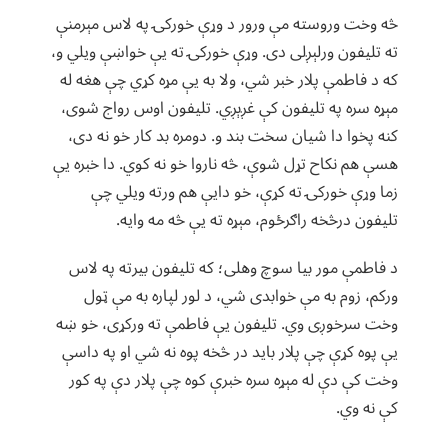
څه وخت وروسته مې ورور د وړې خورکۍ په لاس مېرمنې
ته تلیفون ورلېږلی دی. وړې خورکۍ ته یې خواښې ویلي و،
که د فاطمې پلار خبر شي، ولا به یې مړه کړي چې هغه له
مېړه سره په تلیفون کې غږېږي. تلیفون اوس رواج شوی،
کنه پخوا دا شیان سخت بند و. دومره بد کار خو نه دی،
هسې هم نکاح تړل شوې، څه ناروا خو نه کوي. دا خبره یې
زما وړې خورکۍ ته کړې، خو دایې هم ورته ویلي چې
تلیفون درڅخه راګرځوم، مېړه ته یې څه مه وایه.
د فاطمې مور بیا سوچ وهلی؛ که تلیفون بیرته په لاس
ورکم، زوم به مې خوابدی شي، د لور لپاره به مې ټول
وخت سرخوږی وي. تلیفون یې فاطمې ته ورکړی، خو ښه
یې پوه کړې چې پلار باید در څخه پوه نه شي او په داسې
وخت کې دې له مېړه سره خبرې کوه چې پلار دې په کور
کې نه وي.