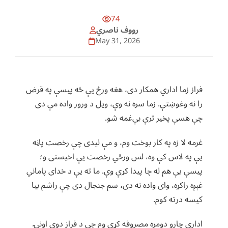
74
رووف ناصري
May 31, 2026
فراز زما اداري همکار دی، هغه ورځ یې څه پیسې په قرض
را نه وغوښتې. زما سره نه وې، ویل د ورور واده مې دی
چې هسې پخیر ترې بې‌غمه شو.
غرمه لا زه په کار بوخت وم، و مې لیدی چې رخصت پاڼه
یې په لاس کې وه، لس ورځي رخصت یې اخیستی و؛
پیسې یې هم له چا پیدا کړې وې. ما ته یې د خدای پاماني
غېږه راکړه، وای واده نه دی، سم جنجال دی چې راشم بیا
کیسه درته کوم.
اداري چارو دومره مصروفه کړی وم چې د فراز دوې اونۍ