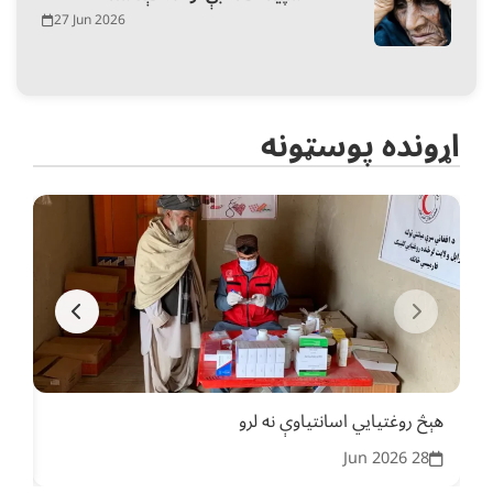
27 Jun 2026
اړونده پوسټونه
هېڅ روغتیايي اسانتیاوې نه لرو
ناو
26
28 Jun 2026