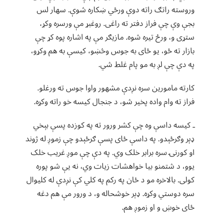
وروسته راتګ راته دوې ورځي ښکاره شوې. سهار لس
بجې وې چې فراز دفتر ته راغی. روغبړ مې ورسره وکړ،
ستړی و، ورځ تیره شوه. مازیګر مې په اشاره پوه کړ چې
بازار ته ځو، یو ځای به جوس وڅښو، کیسې به هم وکړو،
په دې چې لږ به مو پام غلط شي.
کارته مامورین سره نږدې مشهور واوا جوس ته ورغلو.
فراز ته وام واده پخیر شو، د جنجال کیسه خو راته وکړه.
ـ کیسه داسې وه چې کشر ورور ته په کوزده پسې بېخي
ډېر وګرځېدو. په داسې ځای پسې ګرځېدو چې زموږ له ژوند
او کورنۍ سره برابر خلک وي. په دې چې موږ غریب خلک
یوو، د شتمنو بیا خواهشات زیات وي، نه یې شو پوره
کولی. بالاخره مو د ځان په رکم په کلي کې نږدې له کلیوال
سره دوستي وکړه. ډېر خوشحاله و، د ورور مې هم دغه
ځای خوښ و او زموږ هم.