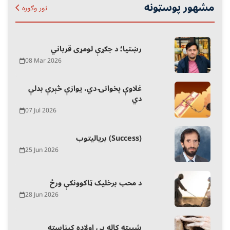
مشهور پوسټونه
نور وګوره
رښتیا؛ د جګړې لومړی قرباني
08 Mar 2026
غلاوې پخوانۍ دي، یوازې څېرې بدلې
دي
07 Jul 2026
بریالیتوب (Success)
25 Jun 2026
د محب برخلیک ټاکوونکې ورځ
28 Jun 2026
شپیته کاله بې اولاده کېناسته