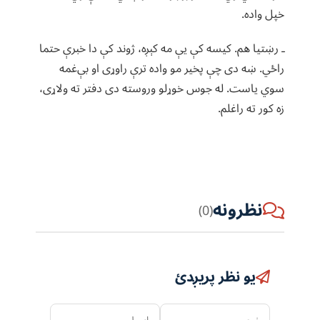
خپل واده.
ـ رښتیا هم. کیسه کې یې مه کېږه، ژوند کې دا خبرې حتما
راځي. ښه دی چې پخیر مو واده ترې راوړی او بې‌غمه
سوي یاست. له جوس خوړلو وروسته دی دفتر ته ولاړی،
زه کور ته راغلم.
نظرونه
(0)
یو نظر پریږدئ
نوم
ایمیل