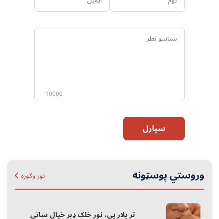
ستاسو
نظر
10000
سپارل
وروستي پوسټونه
نور وګوره
تر پلار یې، نور خلک ډېر خیال ساتي