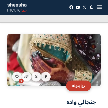
0
روایتونه
جنجالي واده