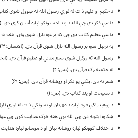
د حکیم او علیم ذات له لوري رسول الله ته ښوول شوی کتاب دی
داسې ذکر دی چې الله د پند اخستونکو لپاره آسان کړی دی. (القمر: ۱۷، ۲۲، 
داسې عظیم کتاب دی چې که پر غره نازل شوی وای، هغه به د الل
په ترتیل سره پر رسول الله نازل شوی قرآن دی. (الانسان: ۲۳)
رسول الله ته ورکړل شوی سبع مثاني او عظیم قرآن دی. (الحجر: 
له حکمته ډک قرآن دی. (يس: ۲)
شعر نه دی، بلکې یو ذکر او روښانه قرآن دی. (يس: ۶۹)
د نصیحت او پند کتاب دی. (ص: ۱)
د پوهېدونکي قوم لپاره د مهربان او بښونکي ذات له لوري نا
ښکاره آیتونه دي چې الله پرې هغه څوک هدایت کوي چې غواړي یې. (نور:
د اختلاف کوونکو لپاره روښانه بیان او د مومنانو لپاره هدایت ا