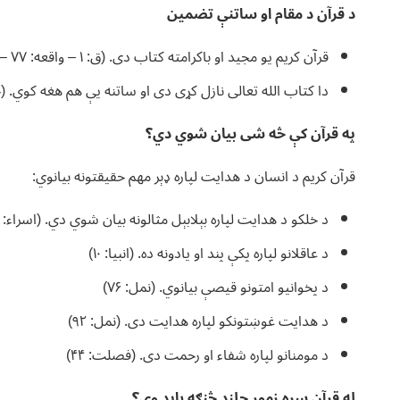
د قرآن د مقام او ساتنې تضمین
قرآن کریم یو مجید او باکرامته کتاب دی. (ق: ۱ – واقعه: ۷۷ – بروج: ۲۱)
دا کتاب الله تعالی نازل کړی دی او ساتنه یې هم هغه کوي. (حج
په قرآن کې څه شی بیان شوي دي؟
قرآن کریم د انسان د هدایت لپاره ډېر مهم حقیقتونه بیانوي:
د خلکو د هدایت لپاره بېلابېل مثالونه بیان شوي دي. (اسراء: ۸۹ – کهف: ۵۴ – زمر: ۲۷)
د عاقلانو لپاره پکې پند او یادونه ده. (انبیا: ۱۰)
د پخوانیو امتونو قیصې بیانوي. (نمل: ۷۶)
د هدایت غوښتونکو لپاره هدایت دی. (نمل: ۹۲)
د مومنانو لپاره شفاء او رحمت دی. (فصلت: ۴۴)
له قرآن سره زموږ چلند څنګه باید وي؟