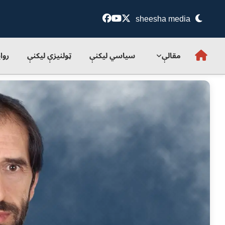
sheesha media
مقالې
سياسي ليکنې
ټولنيزې ليکنې
روا