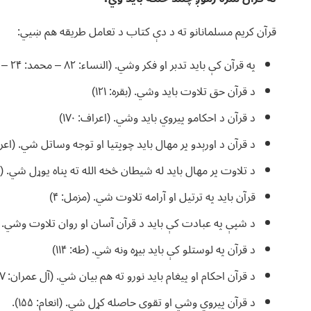
قرآن کریم مسلمانانو ته د دې کتاب د تعامل طریقه هم ښيي:
په قرآن کې باید تدبر او فکر وشي. (النساء: ۸۲ – محمد: ۲۴ – مؤمنون: ۶۸).
د قرآن حق تلاوت باید وشي. (بقره: ۱۲۱)
د قرآن د احکامو پیروي باید وشي. (اعراف: ۱۷۰)
د قرآن د اورېدو پر مهال باید چوپتیا او توجه وساتل شي. (اعراف: 
د تلاوت پر مهال باید له شیطان څخه الله ته پناه یوړل شي. (نحل
قرآن باید په ترتیل او آرامه تلاوت شي. (مزمل: ۴)
د شپې په عبادت کې باید د قرآن آسان او روان تلاوت وشي. (مز
د قرآن په لوستلو کې باید بیړه ونه شي. (طه: ۱۱۴)
د قرآن احکام او پیغام باید نورو ته هم بیان شي. (آل عمران: ۱۸۷).
د قرآن پیروي وشي او تقوی حاصله کړل شي. (انعام: ۱۵۵).