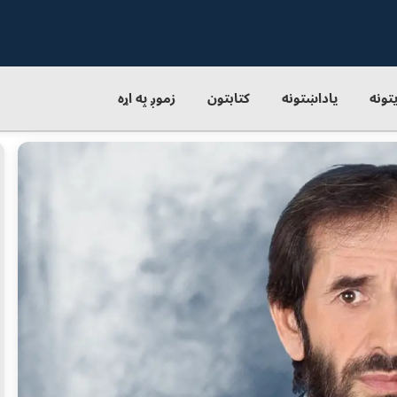
یتونه
یاداښتونه
کتابتون
زموږ په اړه