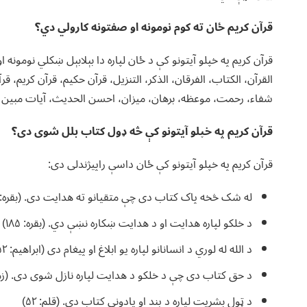
قرآن کریم ځان ته کوم نومونه او صفتونه کارولي دي؟
قرآن کریم په خپلو آیتونو کې د ځان لپاره دا بېلابېل ښکلي نومو
القرآن، الکتاب، الفرقان، الذکر، التنزیل، قرآن حکیم، قرآن کریم، 
شفاء، رحمت، موعظه، برهان، میزان، احسن الحدیث، آیات مبین ا
قرآن کریم په خپلو آیتونو کې څه ډول کتاب بلل شوی دی؟
قرآن کریم په خپلو آیتونو کې ځان داسې راپیژندلی دی:
له شک څخه پاک کتاب دی چې متقیانو ته هدایت دی. (بقره: ۲)
د خلکو لپاره هدایت او د هدایت ښکاره نښې دي. (بقره: ۱۸۵)
د الله له لوري د انسانانو لپاره یو ابلاغ او پیغام دی (ابراهیم: ۵۲)
د حق کتاب دی چې د خلکو د هدایت لپاره نازل شوی دی. (زمر: 
د ټول بشریت لپاره د پند او یادونې کتاب دی. (قلم: ۵۲)