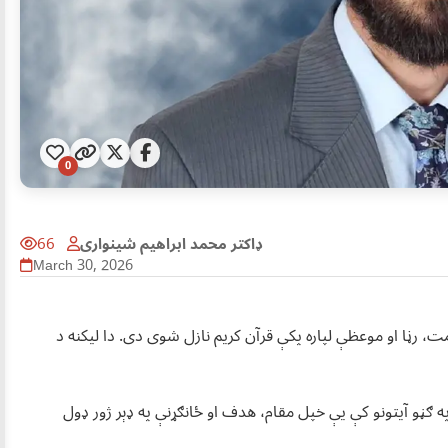
0
ډاکتر محمد ابراهیم شینواری
66
March 30, 2026
 رڼا او موعظې لپاره پکې قرآن کریم نازل شوی دی. دا لیکنه د
 ګڼو آیتونو کې یې خپل مقام، هدف او ځانګړنې په ډېر ژور ډول