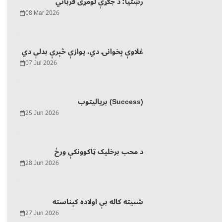
رښتیا؛ د جګړې لومړی قرباني
08 Mar 2026
غلاوې پخوانۍ دي، یوازې څېرې بدلې دي
07 Jul 2026
بریالیتوب (Success)
25 Jun 2026
د محب برخلیک ټاکوونکې ورځ
28 Jun 2026
شپیته کاله بې اولاده کېناسته
27 Jun 2026