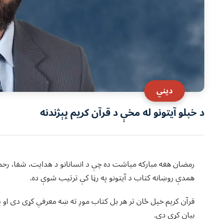
ديني
د خپلو آیتونو له مخې د قرآن کریم پېژندنه
رمضان هغه مبارکه میاشت ده چې د انسانانو د هدایت، شفا، رحمت،
همدې روښانه کتاب د آیتونو په رڼا کې ترتیب شوې ده.
قرآن کریم خپل ځان تر هر بل کتاب موږ ته ښه معرفي کړی دی او په
بیان کړې دي.