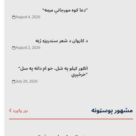
“دعا کوه مورجانې مرمه”
August 4, 2026
د کاروان د شعر سندریزه ژبه
August 2, 2026
“انګور کیلو په شل، خو ام دانه په سل
خرڅېږي”
July 29, 2026
مشهور پوسټونه
نور وګوره