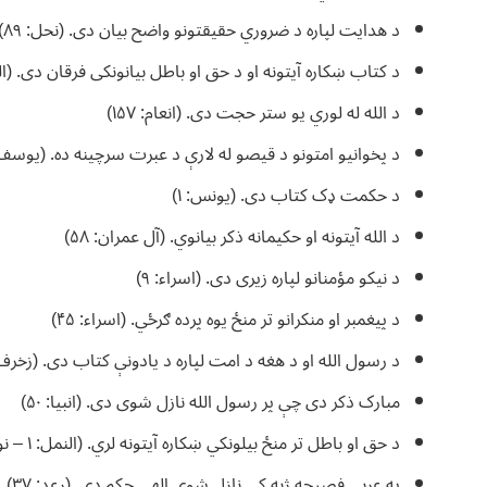
د هدایت لپاره د ضروري حقیقتونو واضح بیان دی. (نحل: ۸۹)
د کتاب ښکاره آیتونه او د حق او باطل بیانونکی فرقان دی. (الحج
د الله له لوري یو ستر حجت دی. (انعام: ۱۵۷)
د پخوانیو امتونو د قیصو له لارې د عبرت سرچینه ده. (یوسف: ۱۱
د حکمت ډک کتاب دی. (یونس: ۱)
د الله آیتونه او حکیمانه ذکر بیانوي. (آل عمران: ۵۸)
د نیکو مؤمنانو لپاره زیری دی. (اسراء: ۹)
د پیغمبر او منکرانو تر منځ یوه پرده ګرځي. (اسراء: ۴۵)
د رسول الله او د هغه د امت لپاره د یادونې کتاب دی. (زخرف: ۴
مبارک ذکر دی چې پر رسول الله نازل شوی دی. (انبیا: ۵۰)
د حق او باطل تر منځ بیلونکي ښکاره آیتونه لري. (النمل: ۱ – نور: ۱)
په عربي فصیحه ژبه کې نازل شوی الهي حکم دی. (رعد: ۳۷)