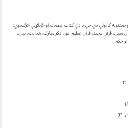
نه او صفتونه کارولي دي چې د دې کتاب عظمت او ځانګړنې څرګندوي:
قرآن مبین، قرآن مجید، قرآن عظیم، نور، ذکر مبارک، هدایت، بیان،
و حکم.
۴۱)