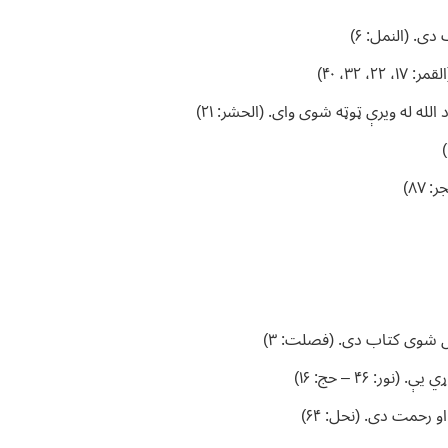
. (النمل: ۶)
۳۲، ۴۰)
ه له ویرې ټوټه شوی وای. (الحشر: ۲۱)
۸۷)
زل شوی کتاب دی. (فصلت: ۳)
 ۴۶ – حج: ۱۶)
و رحمت دی. (نحل: ۶۴)