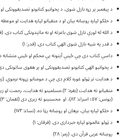
د پیغمبر پر زړه نازل شوی، د پخوانیو کتابونو تصدیقوونکی او د م
د خلکو لپاره روښانه بیان او د متقیانو لپاره هدایت او موعظه ده. 
د الله له لوري نازل شوی باعزته او نه ماتېدونکی کتاب دی. (فص
د قدر په شپه نازل شوی الهي کتاب دی. (قدر: ۱)
داسې کتاب دی چې ځینې آیتونه یې محکم او ځینې متشابه دي. 
د پخوانیو الهي کتابونو تصدیقوونکی او پر هغوی ساتونکی دی. (مایده: ۴۸ 
د هدایت تر ټولو غوره کلام دی چې د مومنانو زړونه نرموي. (زمر: 
(یونس: ۵۷؛ اسراء: ۸۲)، او محسنینو ته زیری دی (لقمان: ۳).
د خلکو لپاره بیان، برهان او روښانه رڼا ده. (نساء: ۱۷۴)
د ټولو عالمونو لپاره خبرداری دی. (فرقان: ۱)
روښانه عربي قرآن دی. (زمر: ۲۸)