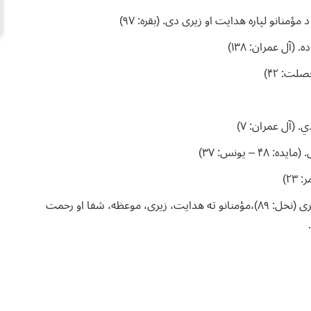
ؤمنانو لپاره هدایت او زیری دی. (بقره: ۹۷)
(آل عمران: ۱۳۸)
لت: ۴۲)
(آل عمران: ۷)
– یونس: ۳۷)
۲۳)
متقیانو ته هدایت (بقره: ۲)،مسلمینو ته هدایت، رحمت او زیری (نحل: ۸۹)،مؤمنانو ته هدایت، زیری، موعظه، شفا او رحمت