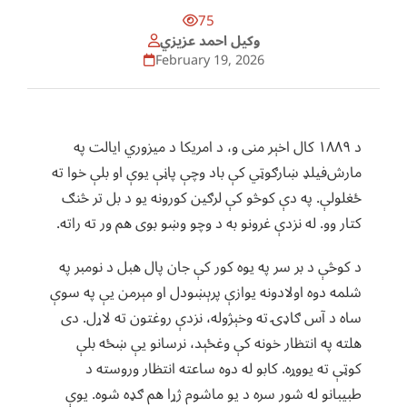
75
وکيل احمد عزيزي
February 19, 2026
د ۱۸۸۹ کال اخېر منی و، د امریکا د میزوري ایالت په
مارش‌فیلډ ښارګوټي کې باد وچې پاڼې یوې او بلې خوا ته
ځغلولې. په دې کوڅو کې لرګین کورونه یو د بل تر څنګ
کتار وو. له نزدې غرونو به د وچو وښو بوی هم ور ته راته.
د کوڅې د بر سر په یوه کور کې جان پال هبل د نومبر په
شلمه دوه اولادونه یوازې پرېښودل او مېرمن یې په سوې
ساه د آس ګاډۍ ته وخېژوله، نزدې روغتون ته لاړل. دی
هلته په انتظار خونه کې وغځېد، نرسانو یې ښځه بلې
کوټې ته یووړه. کابو له دوه ساعته انتظار وروسته د
طبیبانو له شور سره د یو ماشوم ژړا هم ګډه شوه. یوې