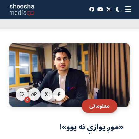
0
معلوماتي
«موږ یوازې نه یوو»!