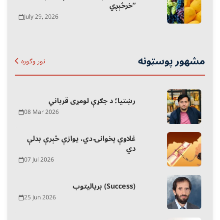
خرڅېږي”
July 29, 2026
مشهور پوسټونه
نور وګوره
رښتیا؛ د جګړې لومړی قرباني
08 Mar 2026
غلاوې پخوانۍ دي، یوازې څېرې بدلې
دي
07 Jul 2026
بریالیتوب (Success)
25 Jun 2026