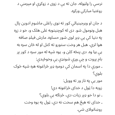
نرسې را ولټوله، جان ته یې د زوی د زوکړې او مېرمنې د
روغتیا مبارکي ورکړه.
د جان او ویرجینیالي کور ته نوی راغلی ماشوم ادوین پال
هبل ونومول شو. دی له کوچنیتوبه غلی هلک و، خو د زړه
په دنیا کې یې ډېر لوی شور حساوه. مارش فیلډ صافه
هوا لري، هبل هر وخت ستورو ته کتل او له ځان سره به
یې بڼا وه. دی پنځه کلن و، یوه شپه له مور سره د کور پر
بام پروت و چې وړې شونډې یې وخوځېدې:
ـ مورې دا په اسمان کې دومره ډېر څراغونه هره شپه څوک
بلوي؟
مور یې په ناز ور ته وویل:
زویه دا ټول د خدای څراغونه دي!
ـ نو دا خو ډېر زیات دي، څرنګه یې بلوي؟
ـ خدای ته هېڅ هم سخت نه دي، ټول په یوه وخت
روښانولای شي.