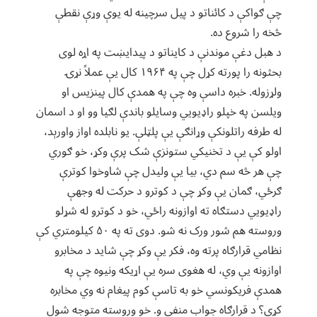
چې ګواکې د کائناتو د پیل سرچینه له یوې وړې نقطې
څخه را شروع ده.
د هبل دغې موندنې د کایناتو د پیدایښت په اړه لوی
بحثونه را پورته کړل چې په ۱۹۶۴ کال یې عملاً نړۍ
ولړزوله. خبره داسې وه چې په همدې کال پینزیس او
ویلسن په خپلو راډیويي وسایلو باندې لګیا وو او د اسمان
له طرفه راتلونکې وړانګې یې پلټلې. یو نابلده اواز واورېد،
اولو کې یې د تخنیکي ستونزې شک پرې وکړ، خو ګوري
چې هر څه سم دي، بیا یې ولیدل چې شاوخوا کوترې
ګرځي، ګمان یې وکړ چې د کوترو د حرکت له وجهې
راډیويي دستګاه ته اوازونه راځي، خو د کوترو له شړلو
وروسته هم شور ورک نه شو. دوی ته په ۵۰ کیلومتري کې
نظامي قرارګاه پرته وه، فکر یې وکړ چې شاید د مخابرو
اوازونه یې وي، له هغوی سره یې اړیکه ونیوه چې په
همدې فریکونسي خو به تاسې کوم پیغام نه وي مخابره
کړی؟ د قرارګاه جواب منفي و. خو وروسته متوجه شول