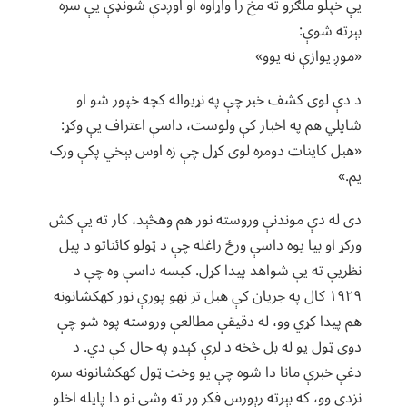
یې خپلو ملګرو ته مخ را واړاوه او اوږدې شونډې یې سره
بېرته شوې:
«موږ یوازې نه یوو»
د دې لوی کشف خبر چې په نړیواله کچه خپور شو او
شاپلي هم په اخبار کې ولوست، داسې اعتراف یې وکړ:
«هبل کاینات دومره لوی کړل چې زه اوس بېخي پکې ورک
یم.»
دی له دې موندنې وروسته نور هم وهڅېد، کار ته یې کش
ورکړ او بیا یوه داسې ورځ راغله چې د ټولو کائناتو د پیل
نظریې ته یې شواهد پیدا کړل. کیسه داسې وه چې د
۱۹۲۹ کال په جریان کې هبل تر نهو پورې نور کهکشانونه
هم پیدا کړي وو، له دقیقې مطالعې وروسته پوه شو چې
دوی ټول یو له بل څخه د لرې کېدو په حال کې دي. د
دغې خبرې مانا دا شوه چې یو وخت ټول کهکشانونه سره
نزدې وو، که بېرته رېورس فکر ور ته وشي نو دا پایله اخلو