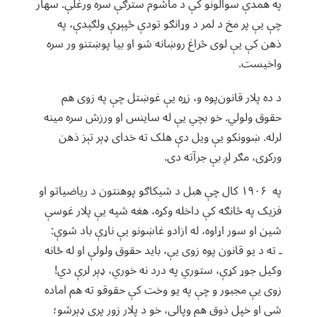
په همدې سوالونو کې د ماشوم سترګې سره ورغلې. سهار
چې یې پر مخ د لمر د وړانګو تودې څپېړې ولګېدې، په
ذهن کې یې لوی څراغ روښانه شو او بیا پوښتنو ور سره
واخیست.
د ده پلار قانون‌پوه و، زړه یې غوښتل چې په زوی هم
حقوق ولولي. خو بچي یې له ساینس او ورزش سره مینه
لرله. ښوونکو یې ویل دې هلک ته خدای ډېر تېز ذهن
ورکړی، مګر لږ بې جرآته دی.
په ۱۹۰۶ کال چې هبل د شیکاګو پوهنتون د ریاضیاتو او
فزیک په څانګه کې داخله وکړه، هغه شپه یې پلار غوسې
شین او سور اړاوه، له ازادو غاښونو یې ناړې باد شوې:
ـ ته د یو قانون پوه زوی یې، باید حقوق ولولې او له ځانه
وکیل جوړ کړې، ستوري په درد نه خوري، ډېر لرې دي!
زوی یې مجبور و چې په یو وخت کې حقوقو ته هم اماده
شي او خپل ذوق هم وپالي، خو د پلار زور پرې ډېرشو؛