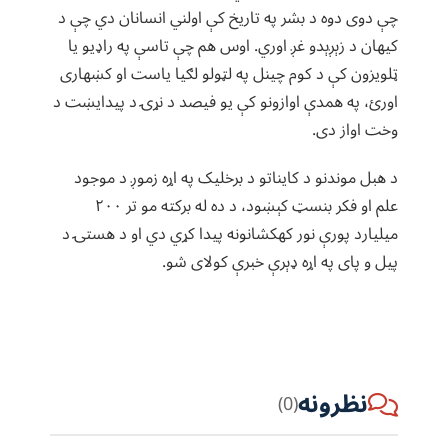
چې دوی دوه د بشر په تاریخ کې اولني انسانان دي چې د
کیهان د زېږېدو غږ اوري. اوس هم چې تاسې په راډیو یا
ټلویزون کې د کوم چینل په لټولو لګیا یاست او کښهاری
اورئ، په همدې اوازونو کې یو فیصد د نړۍ د پیدایښت د
وخت اواز دی.
د هبل موندنو د کایناتو د برخلیک په اړه زموږ د موجود
علم او فکر بنسټ کېښود، د ده له برکته مو تر ۲۰۰
میلیارد پورې نور کهکشانونه پیدا کړي دي او د هستۍ د
پیل و پای په اړه ډېرې خبرې کولای شو.
نظرونه
(0)