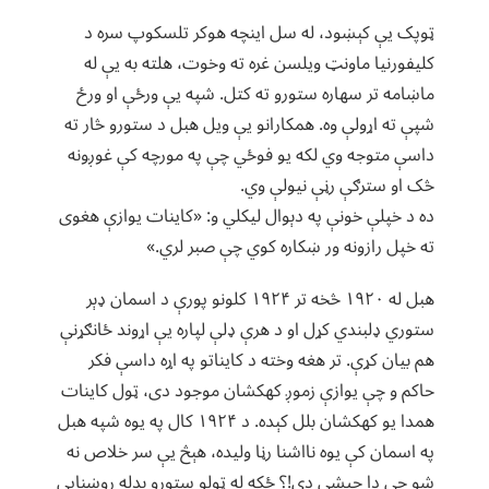
ټوپک یې کېښود، له سل اینچه هوکر تلسکوپ سره د
کلیفورنیا ماونټ ویلسن غره ته وخوت، هلته به یې له
ماښامه تر سهاره ستورو ته کتل. شپه یې ورځې او ورځ
شپې ته اړولې وه. همکارانو یې ویل هبل د ستورو څار ته
داسې متوجه وي لکه یو فوځي چې په مورچه کې غوږونه
څک او سترګې رڼې نیولې وي.
ده د خپلې خونې په دېوال لیکلي و: «کاینات یوازې هغوی
ته خپل رازونه ور ښکاره کوي چې صبر لري.»
هبل له ۱۹۲۰ څخه تر ۱۹۲۴ کلونو پورې د اسمان ډېر
ستوري ډلبندي کړل او د هرې ډلې لپاره یې اړوند ځانګړنې
هم بیان کړې. تر هغه وخته د کایناتو په اړه داسې فکر
حاکم و چې یوازې زموږ کهکشان موجود دی، ټول کاینات
همدا یو کهکشان بلل کېده. د ۱۹۲۴ کال په یوه شپه هبل
په اسمان کې یوه نااشنا رڼا ولیده، هېڅ یې سر خلاص نه
شو چې دا چیشی دی!؟ ځکه له ټولو ستورو بدله روښنايي