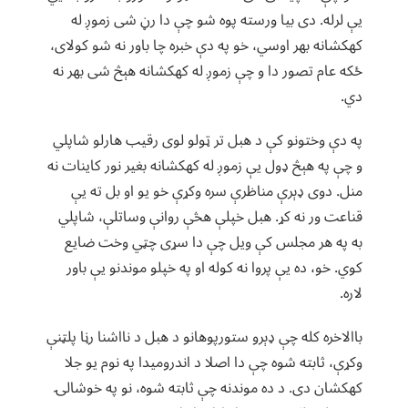
یې لرله. دی بیا ورسته پوه شو چې دا رڼ شی زموږ له
کهکشانه بهر اوسي، خو په دې خبره چا باور نه شو کولای،
ځکه عام تصور دا و چې زموږ له کهکشانه هېڅ شی بهر نه
دي.
په دې وختونو کې د هبل تر ټولو لوی رقیب هارلو شاپلي
و چې په هېڅ ډول یې زموږ له کهکشانه بغیر نور کاینات نه
منل. دوی ډېرې مناظرې سره وکړې خو یو او بل ته یې
قناعت ور نه کړ. هبل خپلې هڅې روانې وساتلې، شاپلي
به په هر مجلس کې ویل چې دا سړی چټي وخت ضایع
کوي. خو، ده یې پروا نه کوله او په خپلو موندنو یې باور
لاره.
باالاخره کله چې ډېرو ستورپوهانو د هبل د نااشنا رڼا پلټنې
وکړې، ثابته شوه چې دا اصلا د اندرومیدا په نوم یو جلا
کهکشان دی. د ده موندنه چې ثابته شوه، نو په خوشالۍ