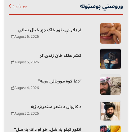
وروستي پوسټونه
نور وګوره
تر پلار یې، نور خلک ډېر خیال ساتي
August 6, 2026
کشر هلک ځان زندۍ کړ
August 5, 2026
“دعا کوه مورجانې مرمه”
August 4, 2026
د کاروان د شعر سندریزه ژبه
August 2, 2026
“انګور کیلو په شل، خو ام دانه په سل