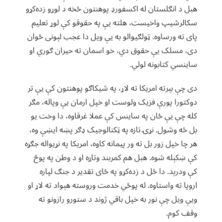
هبل د انګلستان له اکسفورډ پوهنتون څخه د لوړو زده‌کړو
سکالرشیپ واخیست، هلته یې په حقوقو کې لوړ تعلیم
پای ته ورساوه. ټولګیوالو به یې ویل دا عجب لېونی ځوان
دی، مسلک یې حقوق دي، خو اسمان ته حیران ګوري او
ساینسي کتابونه لولي.
دی چې بېرته امریکا ته لاړ، په شیکاګو پوهنتون کې یې تر
دوکتورا پورې فزیک ولوست او خپل ارمان یې وپاله، مګر
کله چې یې ځان په ساینس کې عملا غرقاوه، دا وخت یو
بل څه وشول. نړۍ تازه په ټکنالوجیک ډګر پښه ایښې وه،
هر چا خپل زور بل ته ور پیمانه کاوه، امریکا په نړیواله جګړه
کې ښکېله شوه. هبل هم کمربند وتاړه او د وطن په پوځ
کې ودرېد. دا ځل د زده‌کړو په ځای تقدیر د جنګ لپاره
اروپا ته واستاوه. له پوځي خدمت وروسته هېواد ته لاړ او
ویې ویل چې نور به خپل باقي ژوند د ستورو رازونو ته
وقف کوم.