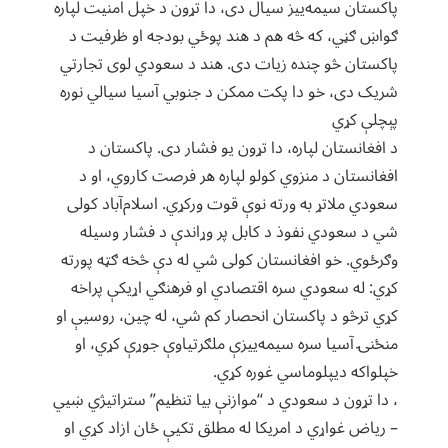
پاکستان سیمه‌ییز سیال دی، دا تړون د خپل امنیت لپاره
ګواښ ګڼي، که څه هم د هند پوځي بودجه او ظرفیت د
پاکستان څو چنده زیات دی. هند د سعودي لوی تجارتي
شریک دی، خو دا پکت ممکن د جنوبي آسیا سیالي نوره
پېچلې کړي
د افغانستان لپاره، دا تړون یو فشار دی. پاکستان د
افغانستان د منزوي کولو لپاره هر فرصت کاروي، او د
سعودي ملاتړ به ورته نوې قوت ورکړي. اسلام‌آباد کولی
شي د سعودي نفوذ د کابل پر وړاندې د فشار وسیله
وګرځوي. خو افغانستان کولی شي له دې څخه ګټه پورته
کړي: له سعودي سره اقتصادي او فرهنګي اړیکې پراخه
کړي ترڅو د پاکستان انحصار کم شي، له چین، روسیې او
منځنۍ آسیا سره سیمه‌ییزې ملګرتیاوې جوړې کړي، او
خپلواکه دیپلوماسي غوره کړي.
، دا تړون د سعودي د “موازنې بیا تنظیم” ستراتیژي ښیي
– ریاض غواړي د امریکا له مطلق تکیې ځان ازاد کړي او