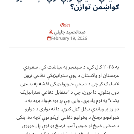
ګواښمن توازن؟
81
عبدالحمید جليلي
February 19, 2026
په ۲۰۲۵ کال کې، د سپتمبر په میاشت کې، سعودي
عربستان او پاکستان د یوې ستراتیژیکې دفاعي تړون
لاسلیک کړ چې د سیمې جیوپولیټیکي نقشه په بنسټي
ډول بدلوي. دا تړون، چې د “متقابل دفاعي ستراتیژیک
پکت” په نوم یادیږي، وایي چې پر یوه هېواد برید به د
دواړو پر وړاندې یرغل ګڼل کیږي. دا نه یوازې د دواړو
هېوادونو ترمنځ د پخوانیو دفاعي اړیکو نوې کچه ده، بلکې
د منځني ختیځ او جنوبي آسیا ترمنځ یو نوې پل جوړوي
چې ممکن د نړیوالو قدرتونو توازن ګډوډ کړي. په داسې