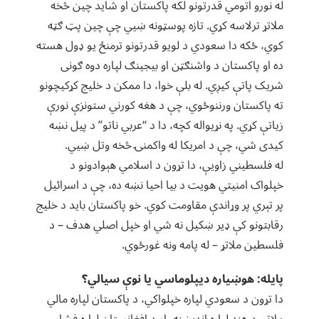
له نورو اتومي قدرتونو لکه پاکستان او شاید چین څخه
ملاتړ ترلاسه کړي. تازه پوسټونه ښیي چې چین پټ ګټه
کوي، ځکه دا سعودي د لویو قدرتونو ترمنځ يو ډول هسته
ده او پاکستان د واشنګټن او بیجینګ لپاره دوه ګونی
شریک پاتې کیږي. له بلې خوا، دا ممکن د خليج کړکیچونو
ته پاکستان ورننوځوي، چې د هغه کورني ستونزې نورې
زیاتې کړي. په نړیواله کچه، دا د “عربي ناتو” د پیل نښه
کیدی شي، چې د امریکا له واکمنۍ څخه وتل ښیي.
له فلسطیني زاویې، دا تړون د اسلامي هېوادونو د
خپلواک امنیتي هویت د بیا احیا نښه ده، چې د اسرائیل
پر تېري پر وړاندې مقاومت کوي. خو پاکستان باید د خليج
رقابتونو کې ډیر ښکیل نه شي او خپل اصلي هدف – د
فلسطین ملاتړ – له پامه ونه غورځوي.
پایله: هوښیاره دیپلوماسي یا نوې سیالي؟
دا تړون د سعودي لپاره خپلواکي، د پاکستان لپاره مالي
ملاتړ، د هند لپاره اندېښنه، او د افغانستان لپاره فشار