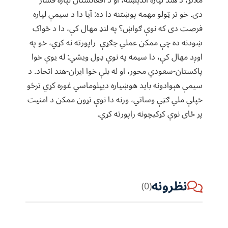
دی. خو تر ټولو مهمه پوښتنه دا ده: آیا دا د سیمې لپاره
فرصت دی که نوې ګواښ؟ په لنډ مهال کې، دا د ځواک
ښودنه ده چې ممکن عملي جګړې راپورته نه کړي، خو په
اوږد مهال کې، دا سیمه په نوې ډول ویشي: له یوې خوا
پاکستان-سعودي محور، او له بلې خوا ایران-هند اتحاد. د
سیمې هېوادونه باید هوښیاره دیپلوماسي غوره کړي ترڅو
خپلې ملي ګټې وساتي، ورنه دا نوې تړون ممکن د امنیت
پر ځای نوې کړکیچونه راپورته کړي.
نظرونه
(0)