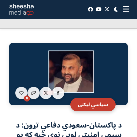
0
سياسي ليکنې
د پاکستان-سعودي دفاعي تړون: د
سیمې امنیتي لوبې نوې څپه که یو