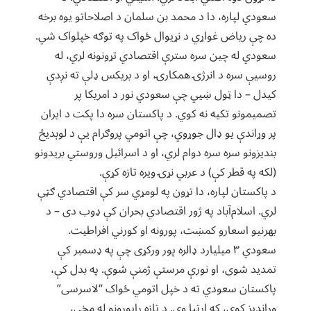
سعودي لپاره، دا د محمد بن سلمان د اصلاحاتو یوه برخه
ده چې ریاض غواړي د نړیوال ځواک په توګه خپلواک شي.
سعودي له چین سره سترې اقتصادي تړونونه لري، له
روسیې سره د انرژۍ همکارۍ، او د بریکس ډلې ته نږدې
کیدل – دا ټول ښیي چې سعودي نور د امریکا پر
تصمیمونو تکیه نه کوي. د پاکستان سره دا پکت د ایران
پر وړاندې یو ډال جوړوي، چې اتومي پروګرام یې د لوېدیځ
بندیزونو سره سره دوام لري، او د اسرائیل وروستي بریدونو
(لکه په قطر کې) د عربي نړۍ ویره تازه کړې.
د پاکستان لپاره، دا تړون په لومړي سر کې اقتصادي ګټې
لري. اسلام‌آباد په ژور اقتصادي بحران کې ډوب دی – د
بهرنیو اسعارو کمښت، پورونه او کورني افراطیت.
سعودي ۳ میلیارد ډالره پور ورکړی چې په ډسمبر کې
تمدید شوی، او نورې مرستې ژمنې شوې. په بدل کې،
پاکستان سعودي ته د خپل اتومي ځواک “لاسرسی”
وړاندیز کوي، که اړتیا وي. د تازه راپورونو له مخې،