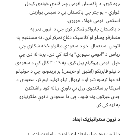
ډډه کوي، د پاکستان اتومي چتر لاندې خوندي کیدل
غواړي – یو چتر چې پاکستان یې د سیمې یوازینی
اسلامي اتومي ځواک جوړوي.
د پاکستان چارواکو ټینګار کړی چې دا تړون ډیر په
متعارفو وسلو او کلاسيک دفاع تمرکز لري، نه مستقیم په
اتومي استعمال. خو د سعودي بیانونو څخه ښکاري چې
ریاض د “اتومي سیوري” په لټه کې دی، پرته له دې چې
خپل اتومي پروګرام پیل کړي. په ۲۰۱۹ کال کې د سعودي
د تیلو فابریکو (ابقیق او خریص) پر بریدونو، چې د حوثیانو
له خوا ترسره شو او د نړیوال تیلو تولید نیم کړ، سعودي د
امریکا پر ساتندوی رول بې باوري زیاته کړه. واشنګټن
جدي غبرګون ونه ښود، چې دا سعودي د نوې ملګرتیاوو
په لټه کې کړ.
د تړون ستراتیژیک ابعاد
دا تړون دوه اصلي ابعاد لري: امنیتي او اقتصادي. د