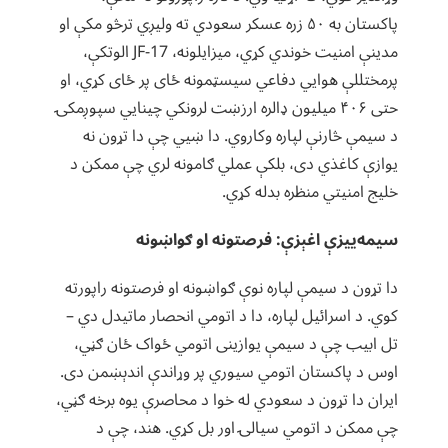
پاکستان به ۵۰ زره عسکر سعودي ته ولیږي ترڅو مکې او
مدینې امنیت خوندي کړي، میزایلونه، JF-17 الوتکې،
پرمختللې هوايي دفاعي سیسټمونه ځای پر ځای کړي، او
حتی ۴۰۶ میلیون ډالره ارزښت لرونکي چینايي سپوږمکۍ
د سیمې څارنې لپاره وکاروي. دا ښیي چې دا تړون نه
یوازې کاغذي دی، بلکې عملي ګامونه لري چې ممکن د
خليج امنیتي منظره بدله کړي.
سیمه‌ییزې اغېزې: فرصتونه او ګواښونه
دا تړون د سیمې لپاره نوې ګواښونه او فرصتونه راپورته
کوي. د اسرائیل لپاره، دا د اتومي انحصار ماتیدل دي –
تل ابیب چې د سیمې یوازینی اتومي ځواک ځان ګڼي،
اوس د پاکستان اتومي سیوري پر وړاندې اندېښمن دی.
ایران دا تړون د سعودي له خوا د محاصرې یوه برخه ګڼي،
چې ممکن د اتومي سیالۍ اور بل کړي. هند، چې د