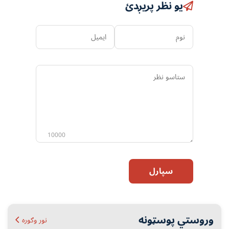
یو نظر پریږدئ
نوم
ایمیل
ستاسو
نظر
10000
سپارل
وروستي پوسټونه
نور وګوره