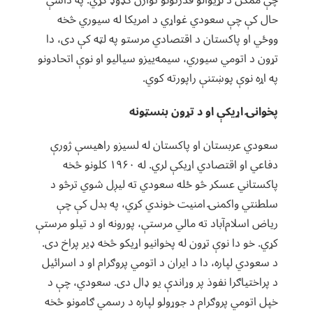
حال کې چې سعودي غواړي د امریکا له سیوري څخه
ووځي او پاکستان د اقتصادي مرستو په لټه کې دی، دا
تړون د اتومي سیوري، سیمه‌ییزو سیالیو او نوې اتحادونو
په اړه نوې پوښتنې راپورته کوي.
پخوانۍ اړیکې او د تړون بنسټونه
سعودي عربستان او پاکستان له لسیزو راهیسې ژورې
دفاعي او اقتصادي اړیکې لري. له ۱۹۶۰ کلونو څخه
پاکستاني عسکر څو ځله سعودي ته لیږل شوي ترڅو د
سلطنتي واکمنۍ امنیت خوندي کړي، په بدل کې چې
ریاض اسلام‌آباد ته مالي مرستې، پورونه او د تیلو مرستې
کړي. خو دا نوې تړون له پخوانیو اړیکو څخه ډیر پراخ دی.
د سعودي لپاره، دا د ایران د اتومي پروګرام او د اسرائیل
د پراختیاګرا نفوذ پر وړاندې یو ډال دی. سعودي، چې د
خپل اتومي پروګرام د جوړولو لپاره د رسمي ګامونو څخه