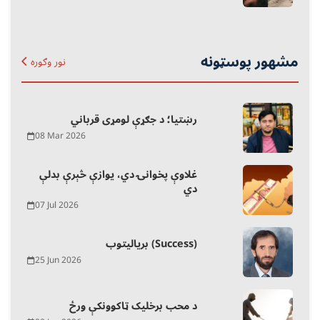
مشهور پوسټونه
نور وګوره
رښتیا؛ د جګړې لومړی قرباني
08 Mar 2026
غلاوې پخوانۍ دي، یوازې څېرې بدلې
دي
07 Jul 2026
بریالیتوب (Success)
25 Jun 2026
د محب برخلیک ټاکوونکې ورځ