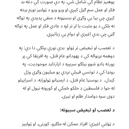
پوهنیز نظام کې شامل شي. په دې صورت کې دغه بد
فکر او عمل سم ګڼل کېږي او ورو ورو د ټولنیز نورم برخه
کېږي چې بیا یې وګړي او بنسټونه د منفي پدېدې په توګه
نه بلکې د یو مثبت یا لږ تر لږه د عادي فکر او عمل په توګه
ګڼي چې بدې اغیزې او دوام یې زیاتیږي.
د تعصب او تبعیض تر ټولو بدې نورې بېلګې دا دي: په
دوهمه نړیواله کې د یهودانو عام قتل، په افریقا کې پر
پورته یادو شوو بیلګو سربېره د اپارتاید موجودیت، په
رونډا کې د توتسي قبیلې نږدې یو میلیون وګړي وژل
کېدل، د بوسنیا عام قتل، د ارمنیانو ټولوژنه. د اسراییلو
له خوا د فلسطین د خلکو ځمکې او کورونه نیول او له
دوی سره دوامدار ظلم او تیری.
د تعصب او تبعیض سببونه:
د ټولنې اغیزې: افراد ممکن له ملګرو، کورنۍ، او ټولنیز