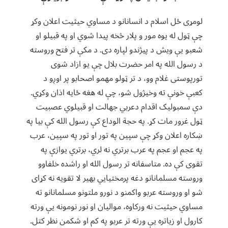
لومړی ځل اسلام د انسانانو د مساوي حیثیت اعلان وکړ
چې ټول له یوه مور و پلار څخه پیدا شوي او په قبیلو او
شعبو یې ویش د پیژندو لپاره دی. د مکې تر فتح وروسته
د رسول الله په امر حضرت بلال چې یو ازاد شوی
تورپوستی غلام وو، د تر ټولو مهمو اصحابو پر اوږو د
کعبې خونې ته وخیژول شو، چې له هغه ځایه اذان وکړي.
دې سمبولیک اقدام دعربي جهالت او قبیلوي عصبیت
ټول غرور مات کړ. په حجة الوداع کې رسول الله کې بیا په
ښکاره اعلان وکړ چې سپین په تور او تور په سپین، عرب
په عجم او عجم په عرب برتري نه لري، برتري یوازې په
تقوی کې ده. متاسفانه تر رسول الله او راشده خلفاوو
وروسته مسلمانانو دغه پرمختیایي بهیر لا تقویه نه کړای
شو او وروسته عربو واکمنو د نورو ملتونو مسلمانانو ته
مساوي حیثیت نه ورکاوه، موالیان او نور نومونه یې ورته
کارول او زیاتره یې ورته تر عربو په کم او شکمن نظر کتل.