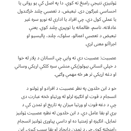
ټولنیزې نتیجې رامنځ ته کوي. دا په اصل کې یو روانی یا
احساسي غبرګون دی. تبعیض، د تعصبي چلند څرګندول
یا عملي کول دي، چې افراد یا ادارې له نورو سره غیر
عادلانه، ناسم، ظالمانه یا توپیري چلند کوي. یعنې
تبعیض د تعصبي اعمالو، سلوک، چلند، پالیسیو او
اجراآتو معنی لري.
عصبیت: عصبیت دې ته وایي چې انسانان د پلار له خوا
د خپلې انساني بیولوژیکي منشې سره کلکې اړیکي وساتي
او دغه اړیکې تر هر څه مهمې وګڼي.
خو د ابن خلدون په نظر عصبیت د افرادو او ټولنو د
انسجام د قوت او انګیزه لرلو له وړتیاو څخه عبارت دی
چې د دغه قوت او وړتیا میزان په تاریخ او تمدن کې د
بري او بقا عامل دي. د ابن خلدون له نظره عصبیت ټولنیز
تمایل، انګیزه او ژمنتیا ده او داسې پیاوړی ټولنیز انسجام
رامنځته کوي چې د تمدن دایجاد او بقا سبب کیږي. ابن