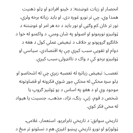
انحصار او زیات غوښتنه: د ځینو افرادو او ډلو ذهنیت
همدا وي، چې تر نورو غوره دی، او باید زیاته برخه ولري،
نور تر ځان کم وګڼي او نور باید د ده هر امر او غوښتنه د
ټولنیزو نورمونو او اصولو په شان ومني. د واکمنو له خوا د
ځانګړو ګروپونو پر خلاف د تبعیض عملي کول د هغه د
دوام او تقویې سبب کیږي چې په اقتصادي، سیاسي او
ټولنیزو برخو کې د واک د ناانډولۍ سبب کیږي.
تعصب: تبعیض زیاتره له تعصبه زیږي چې له اشخاصو او
ډلو سره مخکې له مخکې جوړ شوي فکرونه او قضاوتونه
موجود وي او د هغو په اساس د یو ټولنیز ګروپ یا
شخص د قوم، ژبې، رنګ، نژاد، مذهب، جنسیت یا هیواد
له مخې فکر کوي.
تاریخي سوابق: د تاریخي نابرابریو، استعمار، غلامۍ،
ټولوژنو او نورو تاریخي پیښو اغیزې هم د نسلونو تر منځ د