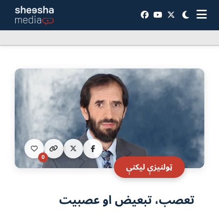
0
ټولنيزې ليکنې
تعصب، تبعیض او عصبیت