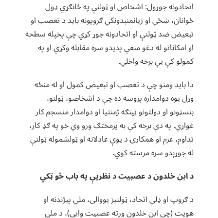
اتحادونه جوړول: اشخاص او ټولنې په ځانګړي ډول
ځوانان، ښځې او زیانمنېدونکي ګروپونه باید د تعصب او
تبعیض ضد ټولنې او اتحادونه جوړ کړي چې پخپله سطحه
او امکاناتو له دغو منفي پدیدو سره مقابله وکړي او په
کمولو کې یې برخه واخلي.
دا باید ومنو چې د تعصب او تبعیض کمول او له منځه
وړل یوه دوامداره پروسه ده چې د اشخاصو، ټولنو،
بنسټونو او دولتونو ټینګه ژمنتیا او دوامدار منسجم کار
غواړي. په دې برخه کې به پرمختګ ورو وي خو په ګډ کار،
تداوم، عزم او همکارۍ د یوې عادلانه او ټولشموله ټولنې
له جوړېدو سره مرسته کوي.
د ابن خلدون د عصبیت د نظریې په باب څو ټکي
د ګروپ او ډلې اتحاد، ټولنیز یووالی، ملي پیژندنه او
هویت (چې ابن خلدون ورته عصبیت وایي)، د ملي