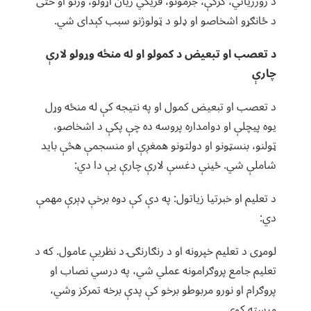
د زورزیاتي، کرکې، جرمونو، فزیکي زیان اړولو، وژنو او حتی
د ځانګړو اشخاصو او ډلو د ټولوژنو سبب کېدای شي.
د تعصب او تبعیض د کمولو او له منځه وړولو لارې
چارې
د تعصب او تبعیض کمول او په نتیجه کې له منځه وړل
یوه پیچلې او دوامداره پروسه ده چې پکې د اشخاصو،
ټولنو، بنسټونو او دولتونو همغږې او منسجمې هڅې باید
شاملې شي. ځینې دغسې لارې چارې یې دا دي:
د تعلیم او خبرتیا زیاتول: په دې کې دوه برخې ډېرې مهمې
دي:
لومړی د تعلیم خپرونه او د رنګارنګۍ د نظریې عامول. که د
تعلیم جامع پروګرامونه عملي شي، په درسي نصاب او
پروګرام او نورو مربوطو برخو کې پدې برخه تمرکز وشي،
مرسته کوي.