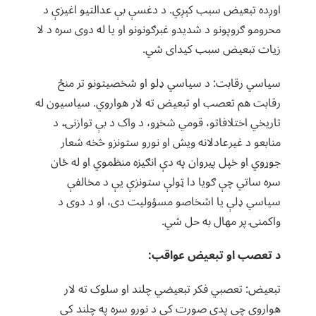
اوږده تبعیض سبب کېږي. د دغسې بې عدالتیو اغیزې د
محرومو ګروپونو د شدیدو غبرګونونو او یا له دوی سره د لا
زیات تبعیض سبب کیدای شي.
سیاسي رقابت: د سیاسي ډلو او شخصیتونو تر منځ
رقابت هم تعصب او تبعیض ته لار هواروي. سیاسیون له
تاریخي اختلافاتو، قومي شخړو، د واک د بې توازنۍ، د
منابعو د غیرعادلانه ویش او نورو ستونزو څخه شعار
جوړوي او خپل پیروان په دې انګیزه منظموي او له ځان
سره ساتي چې ګویا دا ټولې ستونزې یې د مخالفې
سیاسي ډلې یا اشخاصو مسؤولیت دی، او د دوی د
واکمنۍ پر مهال به حل شي.
د تعصب او تبعیض عواقب:
تبعیض: تعصبي فکر تبعیضي چلند او سلوک ته لار
هواروي چې پدې صورت کې د نورو سره په چلند کې