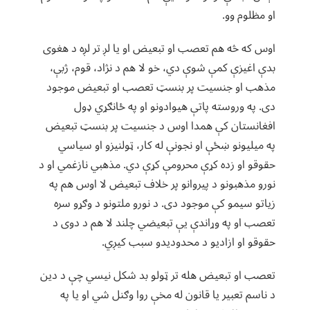
او مظلوم وو.
اوس که څه هم تعصب او تبعیض او یا لږ تر لږه د هغوی
بدې اغیزې کمې شوې دي، خو لا هم د نژاد، قوم، ژبې،
مذهب او جنسیت پر بنسټ تعصب او تبعیض موجود
دی. په وروسته پاتې هیوادونو او په ځانګړي ډول
افغانستان کې همدا اوس د جنسیت پر بنسټ تبعیض
په میلیونو ښځې او نجونې له کار، ټولنیزو او سیاسي
حقوقو او زده کړې محرومې کړې دي. مذهبي نازغمي او د
نورو مذهبونو د پیروانو پر خلاف تبعیض لا اوس هم په
زیاتو سیمو کې موجود دی. د نورو ملتونو د وګړو سره
تعصب او په وړاندې یې تبعیضي چلند لا هم د دوی د
حقوقو او ازادیو د محدودیدو سبب کیږي.
تعصب او تبعیض هله تر ټولو بد شکل نیسي چې د دین
د ناسم تعبیر یا قانون له مخې روا وګنل شي او یا په