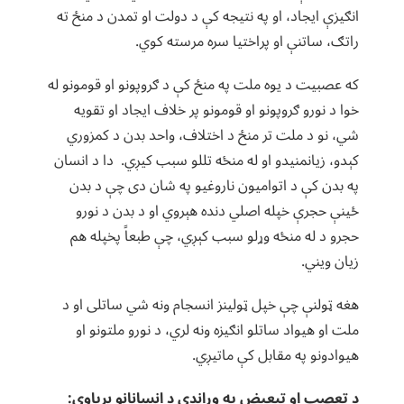
انګیزې ایجاد، او په نتیجه کې د دولت او تمدن د منځ ته
راتګ، ساتنې او پراختیا سره مرسته کوي.
که عصبیت د یوه ملت په منځ کې د ګروپونو او قومونو له
خوا د نورو ګروپونو او قومونو پر خلاف ایجاد او تقویه
شي، نو د ملت تر منځ د اختلاف، واحد بدن د کمزوري
کېدو، زیانمنیدو او له منځه تللو سبب کیږي. دا د انسان
په بدن کې د اتوامیون ناروغیو په شان دی چې د بدن
ځینې حجرې خپله اصلي دنده هېروي او د بدن د نورو
حجرو د له منځه وړلو سبب کېږي، چې طبعاً پخپله هم
زیان ویني.
هغه ټولنې چې خپل ټولینز انسجام ونه شي ساتلی او د
ملت او هیواد ساتلو انګیزه ونه لري، د نورو ملتونو او
هیوادونو په مقابل کې ماتیږي.
د تعصب او تبعیض په وړاندې د انسانانو بریاوې: