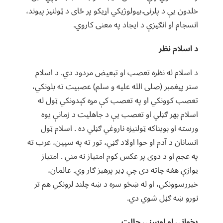
خلدون یې د پلرنۍ بیولوژیکي اړیکو پر ځای د ټولنیز پیوند،
انسجام او انګیزې د ایجاد په معنی کاروي.
د اسلام نظر
د اسلام له نظره تعصب او تبعیض مردود دي. د اسلام
ستر پیغمبر (صلی الله علیه و سلم) عصبیت ته بلونکي،
تعصب کوونکي او په تعصب کې مړه کېدونکي ټول له
اسلام بهر ګڼلي او تعصب یې د جاهلیت د زمانې یوه
ورسته او بویناکه ټولنیزه ناروغي ګڼلي ده . اسلام ټول
انسانان د آدم او حوا اولاد ګڼي، تور ته په سپین، عرب ته
په عجم او د دوی پر عکس کوم امتیاز نه مني . امتیاز
یوازې هغه چاته دی چې ډیر پرهیز ګار وي. عالمان،
خیررسوونکي، او له ښځو سره د ښه چلند لرونکي هم تر
نورو ښه ګڼل شوي دي.
پخوانی او اوسنی حالت