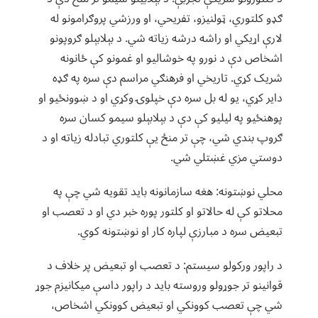
ګډو کلتوري، ټولنیزو، تفریحي، او ورزشي پروګرامونو له
لارې اړیکي او راشه درشه زیاته شي. د بېلابېلو ګروپونو
اشخاص دې د نورو په خوشالیو او غمونو کې ځانونه
شریک کړي. تاریخي او فرهنګي مراسم دې سره په ګډه
دایر کړي، یو له بل سره دې خپلوۍ وکړي او د ښوونځیو او
پوهنځیو په لیلیو کې دې د بېلابېلو سیمو کسان سره
ګروپ بندي شي، چې تر منځ یې کلتوري تبادله زیاته او د
دوستي مزي غښتلي شي.
محلي نوښتونه: هغه سازمانونه باید تقویه شي چې په
محلاتو کې له حالاتو او کلتور پوره خبر دي او د تعصب او
تبعیض سره د مبارزې لپاره کار او نوښتونه کوي.
د راپور ورکولو سیستم: د تعصب او تبعیض پر خلاف د
قوانینو تر جوړولو وروسته باید د راپور داسې میکانیزم جوړ
شي چې تعصب کوونکي او تبعیض کوونکي اشخاص،