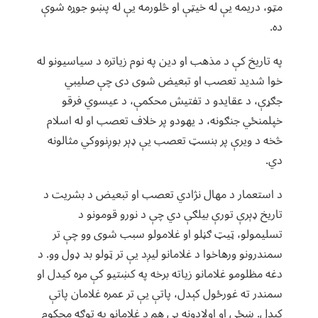
مټو، دریمه یې له خیټې او څلورمه یې له پښو جوړه شوې
ده.
په تاریخ کې د مذهب او دین په نوم زیاتره د سیاسیونو له
خوا شدید تعصب او تبعیض شوی دی چې صلیبي
جګړې، د عقایدو د تفتیش محکمې، د عیسوي فرقو
خپلمنځي جنګونه، د یهودو پر خلاف تعصب او له اسلام
څخه د ویرې پر بنسټ تعصب یې ډېر بوږنووکي مثالونه
دي.
د استعمار د مهال نژادي تعصب او تبعیض د بشریت د
تاریخ ډېرې تورې بیلګې دي چې د نورو قومونو د
تسلیمولو، ټیټ ګڼلو او غلامولو سبب شوی وو چې تر
سمندرونو ورهاخوا د غلامانو لیږد یې تر ټولو بد ډول وو. د
دغه مظلومو غلامانو زیاته برخه په کښتیو کې مړه کیدل او
سمندر ته غورځول کېدل، پاتې یې تر عمره غلامان پاتې
کېدل. ښځې او اولادونه یې هم د غلامانو په توګه محکوم