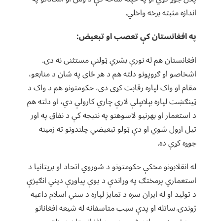
اندازه مثبته برخه واخلي.
په افغانستان کې تعصب او تبعیض:
افغانستان هم له نورې بشري ټولنې مستثنی نه دی.
اشخاصو او ګروپونو دلته هم د هر ځای په شان د منابعو،
مقام او واک لپاره رقابت کړی دی، حکومتونو هم د واک د
ټینګښت لپاره بېلابېلې لارې چاري کارولې دي، او دلته هم
د استعمار او بهرنیو لاسوهنو په نتیجه کې د نفاق په اور
تیل اړول شوي او دې ټولو تبعیضي چلندونو ته زمینه
جوړه کړې ده.
له انقلابونو مخکې حکومتونو د شوروي اتحاد او بریتانیا د
استعماري پرمختګ په وړاندې د یوې پیاوړې دیني انګیزې
د تولید او له ایران سره د تمایز لپاره د سني اسلام داعیه
ژوندۍ ساتله او پدې سبب متاسفانه له شیعه افغانانو