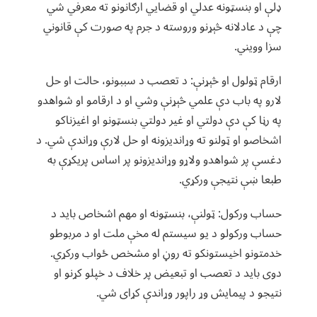
ډلې او بنسټونه عدلي او قضایي ارګانونو ته معرفي شي
چې د عادلانه څېړنو وروسته د جرم په صورت کې قانوني
سزا وویني.
ارقام ټولول او څېړنې: د تعصب د سببونو، حالت او حل
لارو په باب دې علمي څېړنې وشي او د ارقامو او شواهدو
په رڼا کې دې دولتي او غیر دولتي بنسټونو او اغیزناکو
اشخاصو او ټولنو ته وړاندیزونه او حل لارې وړاندې شي. د
دغسې پر شواهدو ولاړو وړاندیزونو پر اساس پریکړې به
طبعا ښې نتیجې ورکړي.
حساب ورکول: ټولنې، بنسټونه او مهم اشخاص باید د
حساب ورکولو د یو سیستم له مخې ملت او د مربوطو
خدمتونو اخیستونکو ته روڼ او مشخص ځواب ورکړي.
دوی باید د تعصب او تبعیض پر خلاف د خپلو کړنو او
نتیجو د پیمایش وړ راپور وړاندې کړای شي.