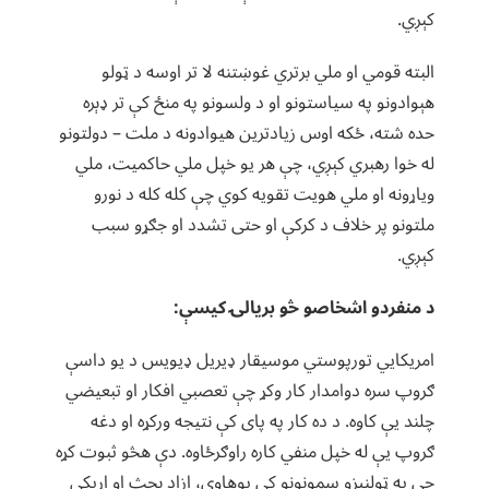
کېږي.
البته قومي او ملي برتري غوښتنه لا تر اوسه د ټولو
هېوادونو په سیاستونو او د ولسونو په منځ کې تر ډېره
حده شته، ځکه اوس زیادترین هیوادونه د ملت – دولتونو
له خوا رهبري کېږي، چې هر یو خپل ملي حاکمیت، ملي
ویاړونه او ملي هویت تقویه کوي چې کله کله د نورو
ملتونو پر خلاف د کرکې او حتی تشدد او جګړو سبب
کېږي.
د منفردو اشخاصو څو بریالۍ کیسې:
امریکايي تورپوستي موسیقار ډیریل ډیویس د یو داسې
ګروپ سره دوامدار کار وکړ چې تعصبي افکار او تبعیضي
چلند یې کاوه. د ده کار په پای کې نتیجه ورکړه او دغه
ګروپ یې له خپل منفي کاره راوګرځاوه. دې هڅو ثبوت کړه
چې په ټولنیزو سمونونو کې پوهاوی، ازاد بحث او اړیکي