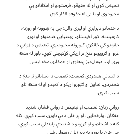
تبعیض کوي او له حقوقو، فرصتونو او امکاناتو یې
محروموي او یا یې له حقوقو انکار کوي.
د خدماتو نابرابري او لیرې والی: چې په ښوونه او روزنه،
کارمیندنه، کور اخیستلو، روغتیايي خدمتونو او نورو
حقوقو کې ځانګړي ګروپونه محرومیږي. تبعیض د ټولنې د
غړو او ګروپونو منځ تر اړیکي کړکیچنې کوي، باور له منځه
وړي او د دوه اړخیز پوهاوي او همکارۍ مخه نیسي.
د انساني همدردۍ کمښت: تعصب د انسانانو تر منځ د
همدردۍ، تعاون او ګټورو اړیکو د کمېدو او له منځه تلو
سبب کیږي.
رواني زیان: تعصب او تبعیض د رواني فشار، شدید
خفګان، وارخطایي، او پر ځان د بې باورۍ سبب کیږي. کله
کله د اشخاصو او ګرپونو د شدیدې پارېدنې سبب کېږي،
چې ځان یا نورو ته ډېر زیان رسولی شي.