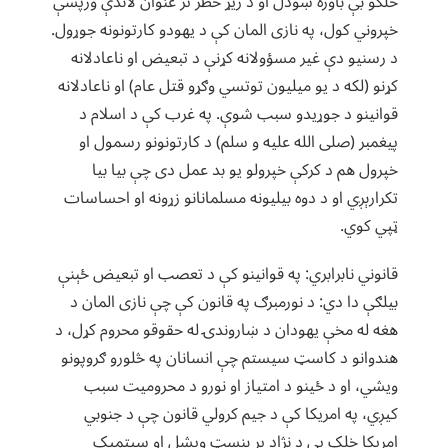
خلکو بې باوره ښودل او د زیړ خطر تر عنوان لاندې ورپسې
خپروني کول، په نازی المان کې د یهودو کارتونونه جوړول.
د رسنیو دې غیر مسؤولانه کړنې د تبعیض او ناعادلانه
کړنو (لکه د یو میلیون توتسي وګړو قتل عام) او ناعادلانه
قوانینو د جوړیدو سبب شوې. په غرب کې د اسلام د
پیغمبر (صلی الله علیه و سلم) د کارتونونو رسمول او
خپرول هم د کرکې خپرولو یو بد عمل دی چې بیا بیا
تکرارېږي او د دوه بیلیونه مسلمانانو زړونه او احساسات
ټپي کوي.
قانوني نابرابري: په قوانینو کې د تعصب او تبعیض ځېنې
بیلګې دا دي: د نورمبرګ په قانون کې چې نازی المان د
هغه له مخې یهودان د ښاروندۍ له حقوقو محروم کړل، د
هندوانو د کاسټ سیستم چې انسانان په څلورو ګروپونو
ویشي، او د ځینو د امتیاز او نورو د محرومیت سبب
کیږي، په امریکا کې د جیم کرولي قانون چې د جنوبي
امریکا خلک یې د نژاد پر بنسټ ویشل او سیتمیک