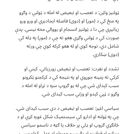
ټولنیز واټن: د تعصب او تبعیض له امله د ټولنې د وګړو
په منځ کې د (موږ) او (دوی) فاصله ایجادیږي او ورو ورو
زیاتیږي چې دا د ټولنیز انسجام او یووالي مخه نیسي. پدې
صورت کې د ټولنې وګړي هغو ته چې د (موږ) په ‌ډله کې
شامل دي، توجه کوي او له هغو کرکه کوي چې ورته
(دوی) ښکاري.
تشدد او نفرت: تعصب او تبعیض زورزیاتي، کینې او
کرکې ته زمینه جوړوي او په نتیجه کې د کرکجنو ټکرونو
سبب کېدای شي چې له یو ګروپ سره د تړاو له امله د
وګړو د ټپي کېدو او وژنې سبب کیدای شي.
سیاسي اغیز: تعصب او تبعیض د دې سبب کیدای شي،
چې په ټولنه او ادارو کې سیستمیک شکل غوره کړي او د
ځانګړي ګروپ او ډلې پر خلاف یا ګټه د ناسمو سیاسي
پریکړو او قوانینو او پالیسیو جوړولو او عملي کولو سبب