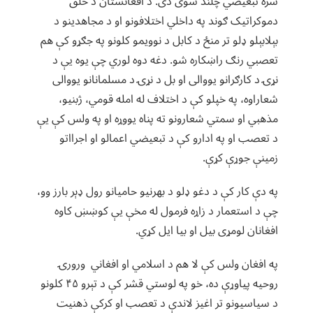
سره تبعیضي چلند شوی دی. د افغانستان د خلق
دموکراتیک ګوند په داخلي اختلافونو او د مجاهدینو د
بېلابېلو ډلو تر منځ د کابل د نوویمو کلونو په جګړو کې هم
تعصبي رنګ راښکاره شو. دغه دوه لوري چې یوه یې د
نړۍ د کارګرانو یووالی او بل د نړۍ د مسلمانانو یووالی
شعاراوه، په خپلو کې د اختلاف له امله قومي، ژبنیو،
مذهبي او سمتي شعارونو ته پناه یووړه او په ولس کې یې
د تعصب او په ادارو کې د تبعیضي اعمالو او اجرااتو
زمینې جوړې کړې.
په دې کار کې د دغو ډلو د بهرنیو حامیانو رول ډېر بارز وو،
چې د استعمار د زاړه فرمول له مخې یې کوښښ کاوه
افغانان لومړی بیل او بیا ایل کړي.
په افغان ولس کې لا هم د اسلامي او افغاني ورورۍ
روحیه پیاوړې ده، خو په لوستي قشر کې د تېرو ۴۵ کلونو
د سیاسیونو تر اغیز لاندې د تعصب او کرکې ذهنیت