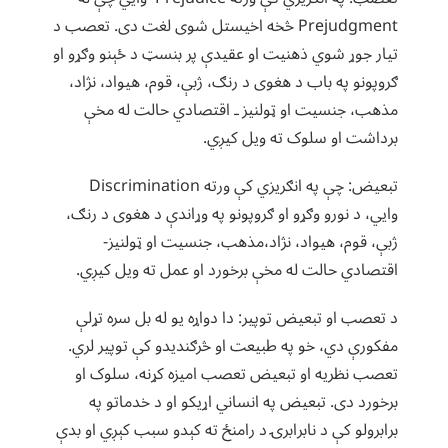
Prejudgment څخه اخیستل شوی لغت دی. تعصب د
تیار جوړ شوي ذهنیت او عقیدې پر بنسټ د ځېنو وګړو او
ګروپونو په باب د هغوی د رنګ، ژبې، قوم، هیواد، نژاد،
مذهب، جنسیت او ټولنیز ـ اقتصادي حالت له مخې
برداشت او سلوک ته ویل کیږي.
تبعیض: چې په انګریزي کې ورته Discrimination
وایي، د نورو وګړو او ګروپونو په وړاندې د هغوی د رنګ،
ژبې، قوم، هیواد، نژاد،مذهب، جنسیت او ټولنیز-
اقتصادي حالت له مخې برخورد او عمل ته ویل کیږي.
د تعصب او تبعیض توپیر: دا دواړه یو له بل سره تړلې
مفکورې دي، خو په طبیعت او څرګندیدو کې توپیر لري.
تعصب نظریه او تبعیض تعصب امیزه کړنه، سلوک او
برخورد دی. تبعیض په انساني اړیکو او د خدماتو په
برابرولو کې د نابرابرۍ د رامنځ ته کېدو سبب کېږي او بدې