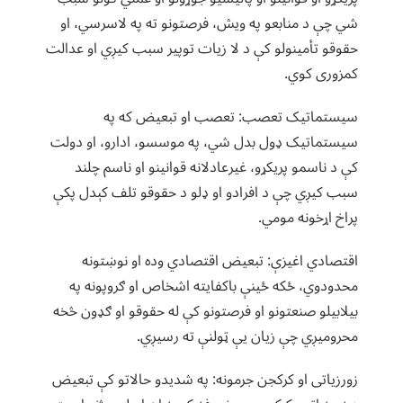
شي چې د منابعو په ویش، فرصتونو ته په لاسرسي، او
حقوقو تأمینولو کې د لا زیات توپیر سبب کیږي او عدالت
کمزوری کوي.
سیستماتیک تعصب: تعصب او تبعیض که په
سیستماتیک ډول بدل شي، په موسسو، ادارو، او دولت
کې د ناسمو پریکړو، غیرعادلانه قوانینو او ناسم چلند
سبب کیږي چې د افرادو او ډلو د حقوقو تلف کېدل پکې
پراخ اړخونه مومي.
اقتصادي اغیزې: تبعیض اقتصادي وده او نوښتونه
محدودوي، ځکه ځینې باکفایته اشخاص او ګروپونه په
بیلابیلو صنعتونو او فرصتونو کې له حقوقو او ګډون څخه
محرومیږي چې زیان یې ټولنې ته رسیږي.
زورزیاتی او کرکجن جرمونه: په شدیدو حالاتو کې تبعیض