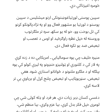
څومره اغیزناکې دي.
سپین پوستی لوړتیاغوښتونکی ارنو میشلیس د سپین
پوستو د لوړتیا یو مشهور فعال وو او په نژادپالونکو کړنو
کې تل بوخت وو، خو له یو سکهـ سره تر ملګرتوب
وروسته له خپل نظره راوګرځید او اوس د تعصب او
تبعیض ضد یو تکړه فعال دی.
منیره خلیف چې یوه سومالیایي ـ امریکایي ده د زده کړې
په لار کې د کلتوري او ټولنیزو خنډونو په لیرې کولو کې یوه
بېلګه او د ملګرو ملتونو د ځوانانو استازې شوه. هغې
تبعیض، سټریوټایپ او تبعیض چلنج کړل او بریاوې یې تر
لاسه کړې.
دغسې کسان ډیر زیات دي. هر فرد او ډله کولی شي چې
لومړی خپل فکر بدل کړي، بیا عزم وکړي، بیا منظم شي،
پلان جوړ کړي او په خپله ساحه کې د وس او امکاناتو په