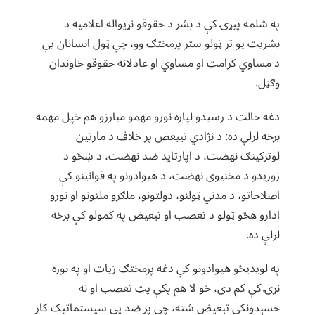
په شلمه پیړۍ کې د بشر د حقوقو نړیواله اعلامیه د
بشریت یو تر ټولو ستر پرمختګ وو، چې ټول انسانان یې
د مساوي کرامت او مساوي او عادلانه حقوقو خاوندان
وګڼل.
دغه حالت د رسیدو لپاره نورو مهمو مبارزو هم خپل مهمه
برخه لرلې ده: د نژادي تبیعض پر خلاف د مارتین
لوترکینګ نهضت، د اپارتاید ضد نهضت، د ښځو د
زوریدو د مخنیوی نهضت، د هیوادونو په قوانینو کې
اصلاحاتو، د مدني ټولنو، دولتونو، ملګرو ملتونو او نورو
ادارو هڅو ټولو د تعصب او تبعیض په کمولو کې برخه
لرلې ده.
په لویدیځو هیوادونو کې دغه پرمختګ زیات او په نوره
نړۍ کې کم دی، خو لا هم پکې پټ تعصب او نه
حسېدونکی تبعیض شته، چې پر ضد یې سیستماتیک کار