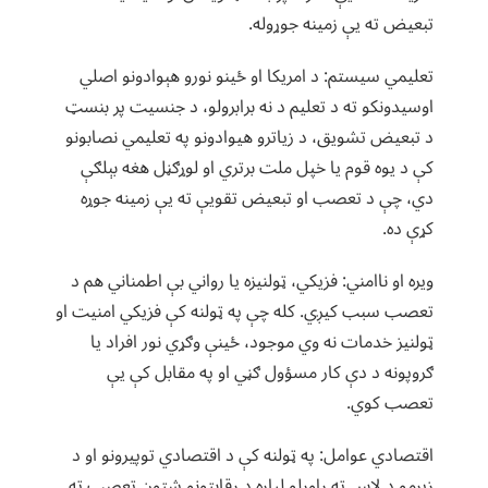
تبعیض ته یې زمینه جوړوله.
تعلیمي سیستم: د امریکا او ځینو نورو هېوادونو اصلي
اوسیدونکو ته د تعلیم د نه برابرولو، د جنسیت پر بنسټ
د تبعیض تشویق، د زیاترو هیوادونو په تعلیمي نصابونو
کې د یوه قوم یا خپل ملت برتري او لوړګڼل هغه بېلګې
دي، چې د تعصب او تبعیض تقویې ته یې زمینه جوړه
کړې ده.
ویره او ناامني: فزیکي، ټولنیزه یا رواني بې اطمناني هم د
تعصب سبب کیږي. کله چې په ټولنه کې فزیکي امنیت او
ټولنیز خدمات نه وي موجود، ځینې وګړي نور افراد یا
ګروپونه د دې کار مسؤول ګڼي او په مقابل کې یې
تعصب کوي.
اقتصادي عوامل: په ټولنه کې د اقتصادي توپیرونو او د
زیرمو د لاس ته راوړلو لپاره د رقابتونو شتون تعصب ته