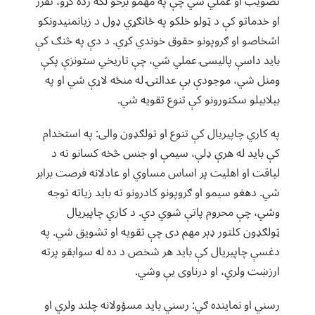
تصویب او عملي شي چې په مهمو برخو لکه زده کړو، تقرر
او خدماتو کې د ټولو خلکو په ځانګړي ډول د زیانمنیدونکو
اشخاصو او ګروپونو حقوق خوندي کړي. د دې په څنګ کې
باید داسې پالیسۍ عملي شي، چې تاریخي ستونزې پکې
ومنل شي، موجودې بې عدالتۍ له منځه لاړې شي او په
بیلابیلو سکتورونو کې تنوع تقویه شي.
په کاري چاپیریال کې تنوع او تولګډون والی: په استخدام
کې باید له هرې ډلې، سیمې او جنس څخه کسانو ته د
لیاقت او اهلیت پر اساس مساوي او عادلانه فرصت برابر
شي. دهغو سیمو او ګروپونو کادرونو ته باید زیاته توجه
وشي، چې محروم پاتې شوي دي. د کاري چاپیریال
ټولګډون کلتور ډېر مهم دی چې تقویه او تشویق شي. په
دغسې چاپیریال کې باید هر شخص د ده له سوابقو پرته
ارزښت ولري، او درناوی یې وشي.
رسني او نماینده ګي: رسني باید مسؤولانه چلند ولري او