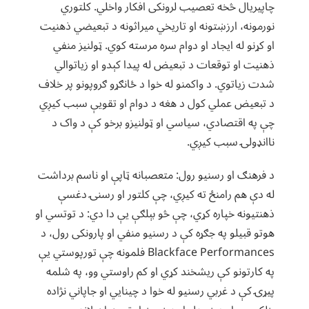
چاپیریال څخه تعصیب لرونکی افکار واخلي. کلتوري
نورمونه، ارزښتونه او تاریخي میراثونه د تبعیضي ذهنیت
او کړنو له ایجاد او دوام سره مرسته کوي. ټولنیز منفي
ذهنیت او توقعات د تبعیض له پیدا کېدو او زیاتوالي
شدت زیاتوي. د واکمنو له خوا د ځانګړو ګروپونو پر خلاف
د تبعیض عملي کول د هغه د دوام او تقویې سبب کیږي
چې په اقتصادي، سیاسي او ټولنیزو برخو کې د واک د
ناانډولۍ سبب کیږي.
د فرهنګ او رسنیو رول: متعصبانه ټاپې او ناسم برداشت
له دې هم رامنځ ته کیږي، چې کلتور او رسنۍ دغسې
ذهنتیونه خپاره کړي، چې څو بېلګې یې دا دي: د توتسي او
هوتو قبیلو په جګړه کې د رسنیو منفي او پارونکی رول، د ‌
Blackface Performances فلمونه چې تورپوستي یې
په کارتونو کې ریشخند کړي او کم راوستي وو، په شلمه
پیړۍ کې د غربي رسنیو له خوا د چینایي او جاپاني نژاده