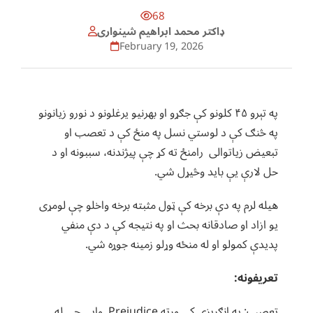
68
ډاکتر محمد ابراهيم شينواری
February 19, 2026
په تېرو ۴۵ کلونو کې جګړو او بهرنیو یرغلونو د نورو زیانونو
په څنګ کې د لوستي نسل په منځ کې د تعصب او
تبعیض زیاتوالی رامنځ ته کړ چې پیژندنه، سببونه او د
حل لارې یې باید وڅیړل شي.
هیله لرم په دې برخه کې ټول مثبته برخه واخلو چې لومړی
یو ازاد او صادقانه بحث او په نتیجه کې د دې منفي
پدیدې کمولو او له منځه وړلو زمینه جوړه شي.
تعریفونه:
تعصب: په انګریزي کې ورته Prejudice وایي چې له