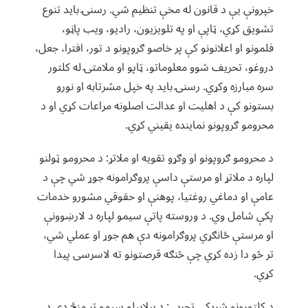
خپرونې یې د قانون له مخې تنظیم شي. رسنۍ باید تنوع
تشویق کړي، ټاپې او په تلویزیون، رادیو، ویب پاڼو،
فلمونو او اعلانونو کې پر خاصو ګروپونو د تور، افترا، جعل،
دروغو، تحریف شوو معلوماتو، ټاپو او ملامتۍ له کلتور
سره مبارزه وکړي. رسنۍ باید په خپل مشرتابه او نورو
بستونو کې د اهلیت او عدالت اصلونه مراعات کړي او د
محرومو ګروپونو نماینده یقیني کړي.
د محرومو ګروپونو او وګړو تقویه او ملاتړ: د محرومو ټولنو
لپاره د ملاتړ او مرستې داسې پروګرامونه جوړ شي چې د
عامې او دماغي روغتیا، پوهنې او حقوقي مشورو خدمات
پکې شامل وي. د وروسته پاتې سیمو لپاره د لارښوونې
او مرستې ځانګړي پروګرامونه دې هم جوړ او عملي شي،
تر څو دا زده کړي چې څنګه قرصتونو ته لاسرسی پیدا
کړي.
د کلتورونو شریکې تجربې: د بېلابیلو سیمو تر منځ دې د