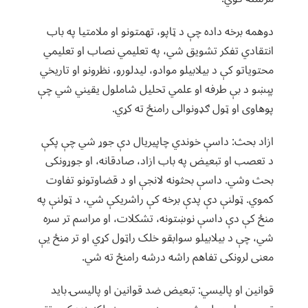
دوهمه برخه داده چې د ټاپو، تهمتونو او ملامتیا په باب
انتقادي تفکر تشویق شي، په تعلیمي نصاب او تعلیمي
محتویاتو کې د بیلابیلو موادو، لیدلورو، نظرونو او تاریخي
پېښو د بې طرفه او علمي تحلیل شاملول یقیني شي چې
پوهاوی او ټول ګډونوالی رامنځ ته کړي.
ازاد بحث: داسې خوندي چاپیریال دې جوړ شي چې پکې
د تعصب او تبعیض په باب ازاد، صادقانه، او جوړونکی
بحث وشي. داسې بحثونه لانجې او د قضاوتونو تفاوت
کموي. ټولنې دې پدې برخه کې راشریکې شي، د ټولنې په
منځ کې دې داسې نوښتونه، تشکلات، او مراسم تر سره
شي، چې د بیلابیلو سوابقو خلک راټول کړي او تر منځ یې
معنی لرونکی تفاهم راشه درشه رامنځ ته شي.
قوانین او پالیسي: تبعیض ضد قوانین او پالیسۍ باید