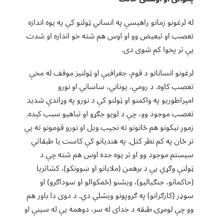
له لرغونو زمانو راهیسې په انساني ټولنو کې په یوه اندازه
تعصب او تبعیض وو او اوس هم شته خو اندازه او شدت
یې تر پخوا کم شوی دی.
لرغونو انسانانو د قوم، جغرافیې او ټولنیز موقف له مخې
تعصب کاوه. د رومي، یوناني، ساساني او نورو
امپراطوریو په واکمنو او ټولنو کې د نورو په وړاندې شدید
تعصب موجود وو، چې د لویو جګړو او تباهیو سبب کېده.
زموږ نیکونو هم ځانونو ته نجیب ویل او نورو قومونو ته یې
تر ځان په کم نظر کتل. په هندیانو کې کاست یا طبقاتي
سیستم موجود وو او تر یوه حده اوس هم شته چې د
ټولنې وګړي یې د برهمن (ملایانو او ښوونکو)، کشاتریا
(حاکمانو، جنګیالیو)، ویشنو (ځمکوالو او سوداګرو) او
سوډر (کارګرانو) په ګروپونو ویشلي دي. د دوی دا باور هم
وو چې لومړۍ طبقه د خدای له سر، دوهمه یې له سینې او