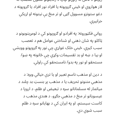
لار هواروي او ځینې ګروپونه یا افراد نور افراد یا ګروپونه د
دغو ستونزو مسوول ګڼی او تر منځ یې نیتونه او اړیکي
خرابیږي.
رواني فکټورونه: په افرادو او ګروپونو کې د لومړیتوبونو د
ټاکلو په شان ذهني او شناختي عوامل هم د تعصب
سبب کیږي. ځینې خلک غواړي چې نور په ګروپونو وویشي
او بیا د ښه او بد تقسیمات وکړي چې ځانونه په ښو/
مستحقو او نور په بدو/ نامستحقو کې راولي.
د دین او مذهب ناسم تعبیر او یا ترې خیالي وېره: د
مذهبي متنونو تحریف یا د مذهب پر بنسټ بد چلند د
میانمار له مسلمانانو سره د تبعیض او ظلم، د اروپا د
عیسویانو تر منځ د مذهبي جګړو، د هندي مذهب د
کاست سیستم، او په ایران کې د بهایانو سره د ظلم
سبب شوي دي.