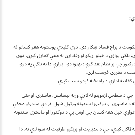
ي:
و حکومت د پراخ فساد ښکار دی. دوی کلیدي پوستونه هغو کسانو ته
، بلکې یوازې د خپلو اړیکو او وفاداري له مخې ګمارل کېږي. دوی
تور چې پر نظام نقد کوي؛ بهتره دی. یوازې دا نه بلکې په دوی
بست د مقررۍ فرصت لري.
بې کفایته ادارې د رامنځته کېدو سبب کېږي.
، چې د سطحي ازموینو له لارې ورته لیسانس، ماسټرۍ او حتی
 ورکوي. لکه چې په دا ورستیو کې 26000 ملایانو ته د ماسټرۍ او دوکتورا سندونه ورکول شول. تر دې سندونو مخکې
ی غواړي خپل هغه کسان چې اوس یې د دوکتورا او ماسټرۍ سندونه
وګه ټاکل کېږي، چې د مدیریت او پرېکړو ظرفیت له سره لري نه. دا