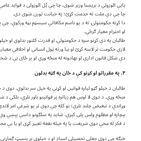
پایې الوزولي د بریښنا وزیر شوی، چا چې پُل الوزولی د فواید عام
چا چې دې ملت ته خدمت کړئ؛ په خیانت تورن شوی دی.
دا کړنه حکومتولۍ ته د یو ناسم مکافاتي سیسټم بڼه ورکوي، چې پ
او احترام معیار ګرځي.
طالبان په دې کړنو سره د حکومتولۍ او قدرت کلتور بدلوي او خپلو 
لاري حکومت تر لاسه کړئ او بیا ورته ټول انساني او اخلاقي معیار
دې شکل قانون ادارې او نهادونه له منځه وړي او پر ځای یې د شخ
۴. په مقرراتو او کړنو کې د ځان په ګټه بدلون
طالبان د خپلو ګټو لپاره قوانین او کړنې په خپل سر بدلوي. دوی د خپل
منځه وړي. د دوی لا اوس هم زیاتره پر قوانینو باور نلري، بلکې 
وړاندي د تبعیض چلند نلري؛ نو کله چې دوی تر یو شرعي امر لاندي
بېچاره او مظلوم ولس پلی کېږي. شاید په سلګونو داسې پېښي وي
د فکر له مخې دوی شریعت یا په خپله نفعه تعبیر کړی او یا یې مجرم
څنګه چې دوی جعلي تحصیلي اسناد او د خپلوی پر بنسټ ګمارنې ع