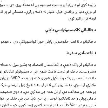
راټیټه کړې او د وړتیا پر بنسټ سیسټم یې له منځه وړی دی. د د
او نورې دنیا پر وړاندې خپل اعتبار له لاسه ورکړي، مسلکي او پر 
لومه کې راګیر کړي.
د طالباني کاکیستوکراسي پایلې
د طالبانو د نا اهله حکومتولي پایلې خورا ګواښوونکې دي. د مهمو پ
۱. اقتصادي سقوط
د طالبانو تر واک لاندې د افغانستان اقتصاد په بشپړ ډول له منځ
مشروعیت، د فقر او غربت باعث شوی چې د میلیونونو افغانانو ژو
دلته په تبعی
ملاتړي اوسېږي. په ښارونو کې لا تر اوسه د هیڅ ډول مرستې څرک
یو هغه چې مخالف دي او بل هغه چې ملاتړي دي. د دوی صمیمت يو
تللې او نږدې ٩٠% خلک د فقر تر خط لاندي ژوند کوي، خو 