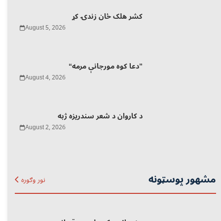
کشر هلک ځان زندۍ کړ
August 5, 2026
“دعا کوه مورجانې مرمه”
August 4, 2026
د کاروان د شعر سندریزه ژبه
August 2, 2026
مشهور پوسټونه
نور وګوره