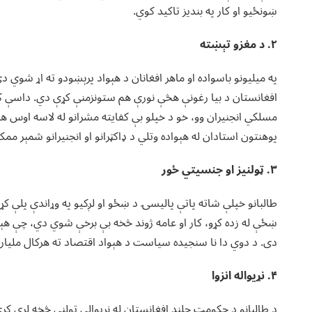
ښونځیو او کار په بندیز تاکید کوي.
۲. د مغزو تېښته
په میلیونو باسواده او ماهر افغانان د هېواد پرېښودو ته اړ شوي د
افغانستان د بیا رغونې هڅې نورې هم ستونزمنې کړې دي. داسې کس
پوهنتون استادان له هېواده وتلي د ډاکټرانو او انجنیرانو شمېر م
۳. ټولنیز او جنسیتي ځور
طالبانو خپلې شاته پاتې پالیسۍ د ښځو او لږکیو په وړاندې پلې 
ښځې له زده کړو، کار او عامه ژوند څخه بې برخې شوي دي، چې هې
دی. د دوي دا نا سنجیده سیاست د هېواد اقتصاد ته هرکال ملیاردو
۴. نړیواله انزوا
د طالبانو د حکومت چلند افغانستان له نړیوالې ټولنې څخه لرې کړی