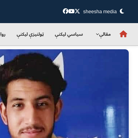
sheesha media
مقالې
سياسي ليکنې
ټولنيزې ليکنې
روا