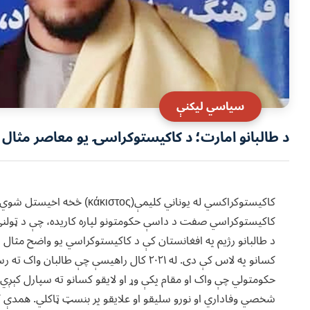
سياسي ليکنې
د طالبانو امارت؛ د کاکیستوکراسۍ یو معاصر مثال
کاکیستوکراکسي له یوناني کلیمې
کاکیستوکراسي صفت د داسې حکومتونو لپاره کاریده، چې د ټولنې ت
د طالبانو رژیم په افغانستان کې د کاکیستوکراسي یو واضح مثال د
حکومتولي چې واک او مقام پکې وړ او لایقو کسانو ته سپارل کېږي
شخصي وفاداري او نورو سلیقو او علایقو پر بنسټ ټاکلي. همدې ک