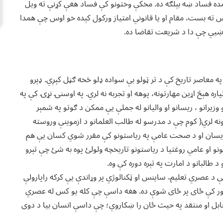
عمده فساد ښه بېلګه ده. مخکې وختونو کې فساد هغې کړنې ته ویل
س ته بست، مقام او یا قانوني امتیاز ورکول کېده خو اوس چې همدا
 ښيي چې دا د شریعت تقاضا ده.
په معاصر تاریخ کې د تر ټولو بې سواده ډلو څخه ګڼل کېږي. ډېرو
ه هېڅ اړین مهارتونه، پوهه او تجربه نه لري. په اوسنۍ نړۍ کې په
زیرانو ، ریسانو او والیانو له جملې یې ممکن د ګوتو په شمېر
 لري( کوم چې د مدرسو له طالب العلمانو د ازموینې وروسته
 ریسان او د صحت عامې په ریاستونو کې مقرر شوي کسان یې هم
نو او عامي روغتیا د ریاستونو تاریخچه ولولئ پوه به شئ چې تېرو
 طالبانو د امارت په تېره دوره کې وه.
ې د عصري تعلیم، ساینس او ټکنالوژي پر وړاندې یې کرکه راپارولې
شعور کې ځای پر ځای شوې ده. هغه داسې چې کله یو کس له عصري
 مقابل او منتقد په حیث ځان را ښکاروي؛ چې داسې انسان بیا د دوی