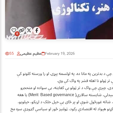
0
عظیم عظیمی
55
February 19, 2026
(κάκιστος) څخه اخیستل شوي چې د بدترین په مانا ده. په اولسمه پېړۍ او را ورسته کلونو کې
ر ټولو نا اهله قشر په واک کې وي.
ی، چېرې چې واک د تر ټولو بې کفایته، بې سواده او متحجرو
کسانو په لاس کې دی. له ۲۰۲۱ کال راهیسې چې طالبان واک ته رسېدلي، شایسته سالاري( Merit Based governance) یا هغه
، شاته غورځول شوې او پر ځای یې خپل خلک د اړیکو، خپلویو،
ړنو هېواد له اقتصادي رکود، ټولنیز ځور او سیاسي ګډوډي سره مخ