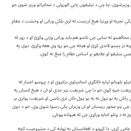
ې وزیرشوی، چا چې د تیلیفون پایې الوزولي د مخابراتو وزیر شوی خو
کې تجربه او وړتیا هېڅ ارزښت نه لري بلکې ورانی او وحشت د مقام
مخالفینو ته ښایي چې تاسو هم باید ورانی وژني وکړئ او د زور له
ونه تر پښتو لاندي کړئ او هرڅه چې مو زړه وي هغه وکړئ. دوی په
صي سلیقو او علایقو پر اساس نظام را منځ ته کوي.
و پلویانو لپاره ځانګړې اسانتیاوې برابروي او د پروسو اعتبار له
د شریعت خبره کوي خو دا چې شریعت ډېر جدي او ان د هیڅ انسان په
 راځي په یو ډول نه په یو ډول ځان ترې باسي او شریعت یوازې پر
 چې ډېر مخور رييسان او ان وزیران پکې رسوا شوي وي، خو د دوی
 ته د وتلو اجازه ورکړې چې له هېواده ووځي.
امي کړې، دا کړونو د افغانستان په ټولنه کې د مشروعیت کچه