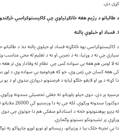
کړی دی.
د طالبانو د رژیم هغه ځانګړتیاوې چې کاکیستوکراسي څرګندو
۱. فساد او خپلوي پالنه
د کاکیستوکراسي یوه ځانګړنه فساد او خپلوي پالنه ده: د طالبان
سپاري چې نه د وړتیا، نه د تجربې او نه د تعلیم له مخې مناسب وي
ته لا اوس هم هغه بې سواده کس چې نظام ته وفادار وي تر هغه دوک
کې هغه کسان چې ژمن وي، خو که هرڅومره بې سواده وي د لوړ 
دا کړنه د وړ او لایقو خلګو لپاره د فرصتونو دروازې بندوي او د یو 
برسېره پر دې، دوی خپلو پلویانو ته جعلي تحصیلي سندونه ورکوي
دوکتورا سندونه
له ډېرو پوهنتونونو څخه د استادانو منفکي هم دا جوتوي چې دو
ورکړي پر تشېدونکو بستونو وګماري.
دا بې تجربه خلک بیا د وزیرانو، رییسانو او نورو لوړو چارواکو په ت