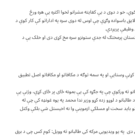
ي، خو د دوی د بې کفایته مشرانو لخوا اکثره یې هره ورځ
ایق باسواده وګړي چې اوس له دوی سره په اداراتو کې کار کوي د
 وظیفې پریږدي.
نستان پرمختګ له جدي ستونزو سره مخ کړی دی او خلک یې د
نې وستایي او په سمه توګه د مکافاتو او مکافاتو اصل تطبیق
و ته ورکوي چې په جګړه کې یې بمونه ځای پر ځای کړي، وژنې یې
طالبانو د لوړو زده کړو وزیر ندا محمد په یوه غونډه کې چې له
بانو باید سخت او مسلکي ازموینې وا نه اخیستل شي بلکې وکتل
 دی په یو ویدیویې مرکه کې طالبانو ته وویل: کوم کس چې د برق