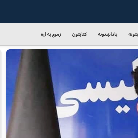
یتونه
یاداښتونه
کتابتون
زموږ په اړه