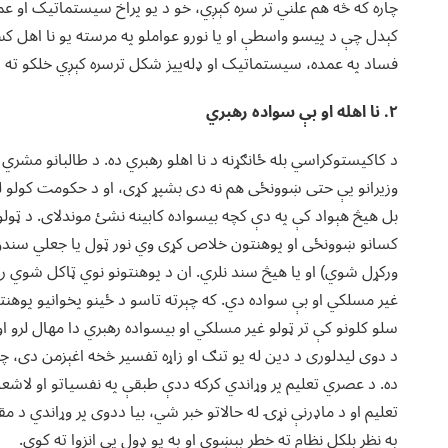
چاره که څه هم علني تر سره کېږي، خو د یو پراخ سیستماتیک او 
کېدل چې د پیسو واسطې او یا نورو عواملو په مرسته یو نا اهل ک
فساد په عمده، سیستماتیک او ډله‌ييز شکل ترسره کېږي خلکو ته
۲. نا اهله او بې سواده رهبري
د کاکیستوکراسي بله ځانګړنه د نا اهلو رهبري ده. د طالبانو مشري 
وزیرانو یې حتی ښوونځی هم نه دی بشپړ کړی، او د حکومت کولو لپار
بل هیڅ هېواد کې په دې کچه بیسواده کابینه نشئ موندلای. د ټولو و
کسانو ښوونځی او پوهنتون خلاص کړی وي نور ټول یا جعلي سندونه
ورکړل شوي) او یا هیڅ سند نلري. ان د پوهنتونو نوي ټاکل شوي
غیر مسلکي او بې سواده دي. که چېرته تاسو د ځینو پخوانیو پوهنتو
سلو کلونو کې تر ټولو غیر مسلکي او بیسواده رهبري دا مهال لرو او د
د دوی لیدلوری د دین له یو تنګ او زاړه تفسیر څخه اغېزمن دی، چ
ده. د عصري تعلیم پر وړاندي کرکه ددې طبقې په نفسیاتو او لا
تعلیم او د ماډرنې نړۍ له حالاتو خبر شي، بیا ددوی پر وړاندي د
په نظر بلکل نظام ته خطر پېښوي او په یو ډول یې انزوا ته کوي.