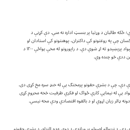
ي؛ ځکه طالبان د وړتیا پر بنسټ اداره نه مني. دې کړنې د
ان چې په روغتونو کې داکتران، پوهنتونو کې استادان او
مسلکي انجنیران وو، خو د خپلو بې کفایته مشرانو له لاسه اوس هېواد پرېښېدو ته اړ شوي دي. د راپورونو له مخې یواځې ١٢٠٠ د
مکن ددې څو چنده وي.
کړې دي، چې د بشري حقونو پرمختګ یې له خنډ سره مخ کړی دی.
واد یې له نیمایي کاري ځواک او فکري ظرفیت څخه محروم کړی
نه ډالر زیان اړوي او د بالقوه اقتصادي ودې مخه نیسي.
 دی. د نړیوالو اصولو پر وړاندې د دوی عدم التزام، د بشري حقونو