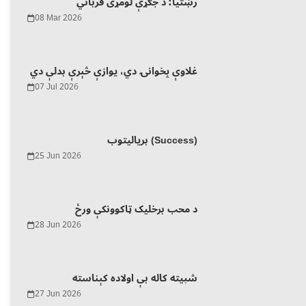
رښتیا؛ د جګړې لومړی قرباني
08 Mar 2026
غلاوې پخوانۍ دي، یوازې څېرې بدلې دي
07 Jul 2026
بریالیتوب (Success)
25 Jun 2026
د محب برخلیک ټاکوونکې ورځ
28 Jun 2026
شپیته کاله بې اولاده کېناسته
27 Jun 2026