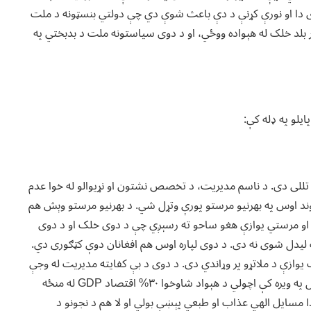
وی دا او نورې کړنې د دې باعث شوې دي چې دولتي بنسټونه د ملت
کار بلد خلک له هېواده ووځي، او د دوی سیاستونه ملت د بدبختي په
ایلو په ډله کې:
ه تللی دی. د ناسم مدیریت، د تخصص نشتون او نړیوالو له خوا عدم
ند اوس په بهرنيو مرستو پورې وتړل شي. د بهرنیو مرستو وېش هم
ضي رنګ رنګ کړل شوی، ځکه زرګونه د WFP موټران او مرستي یوازې هغو ساحو ته رسېږي چې د دوی خلک او د دوی
 لیدل شوی نه دی. د دوی لپاره اوس هم افغانان دوې کټګوری دي.
ازې د ملاتړو پر وړاندي دی. د دوی د بې کفایته مدیریت له وجې
د ملي پولي واحد (افغانیو) نوسان په دې کچه دی چې خلک یې ټول په ویره کې اچولي د هېواد شاوخوا ٣٠% اقتصاد GDP له منځه
طالبان دا مسایل الهي عذاب او طبعي پېښې بولي او لا هم د نجونو د