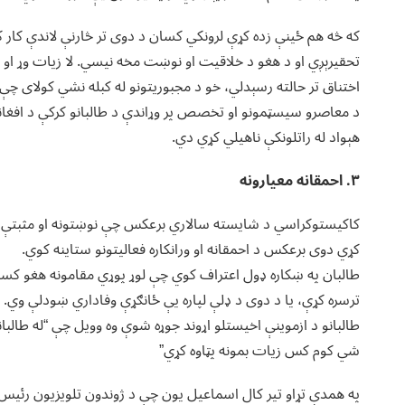
که څه هم ځینې زده کړې لرونکي کسان د دوی تر څارنې لاندې کار کو
تحقیرېږي او د هغو د خلاقیت او نوښت مخه نیسي. لا زیات وړ او ل
اختناق تر حالته رسېدلي، خو د مجبوریتونو له کبله نشي کولای چې
د معاصرو سیسټمونو او تخصص پر وړاندې د طالبانو کرکې د افغا
هېواد له راتلونکې ناهیلي کړي دي.
۳. احمقانه معیارونه
کاکیستوکراسي د شایسته سالاري برعکس چې نوښتونه او مثبتې کړ
کړي دوی برعکس د احمقانه او ورانکاره فعالیتونو ستاینه کوي.
طالبان په ښکاره ډول اعتراف کوي چې لوړ پوړي مقامونه هغو کسان
ترسره کړې، یا د دوی د ډلې لپاره یې ځانګړې وفاداري ښودلې وي. د 
طالبانو د ازموینې اخیستلو اړوند جوړه شوې وه وویل چې “له طال
شي کوم کس زیات بمونه پټاوه کړي”
په همدې تړاو تیر کال اسماعیل یون چې د ژوندون تلویزیون رئیس