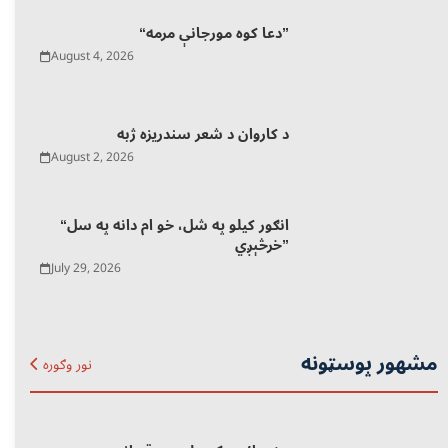
“دعا کوه مورجانې مرمه”
August 4, 2026
د کاروان د شعر سندریزه ژبه
August 2, 2026
“انګور کیلو په شل، خو ام دانه په سل
خرڅېږي”
July 29, 2026
مشهور پوسټونه
نور وګوره