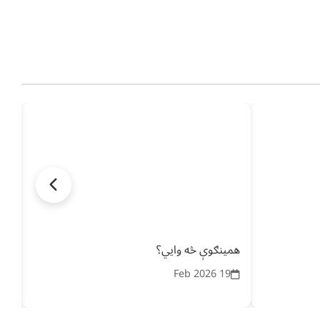
همينګوې څه وایي؟
ول
26
19 Feb 2026