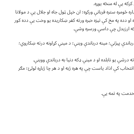
رکه یې له منځه یوړه.
 څومره ستره قربانې ورکړه؛ ان خپل ټول جاه او جلال یې د مولانا
و دده په مخ کې تیزه خبره ورته کفر ښکاریده یو وخت یې دده کور
شکه ارزیدل چې داسې ورسره وشې.
ندې پیژنې؛ مینه درباندې وینې؛ د مینې کړاونه درته ښکاروي؛
رشې یو نابلده او د مینې ډکه دنیا به درباندې ووینې.
انتخاب کې اذاد یاست چې په هره ژبه او د هر چا ژباړه لولئ؛ مګر
 خدمت په تمه یې.