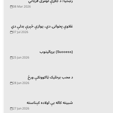
رښتیا؛ د جګړې لومړی قرباني
08 Mar 2026
غلاوې پخوانۍ دي، یوازې څېرې بدلې دي
07 Jul 2026
بریالیتوب (Success)
25 Jun 2026
د محب برخلیک ټاکوونکې ورځ
28 Jun 2026
شپیته کاله بې اولاده کېناسته
27 Jun 2026