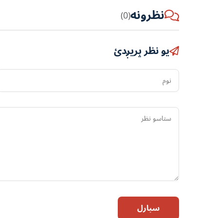
نظرونه
(0)
یو نظر پریږدئ
نوم
سپارل