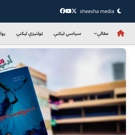
sheesha media
مقالې
سياسي ليکنې
ټولنيزې ليکنې
روا