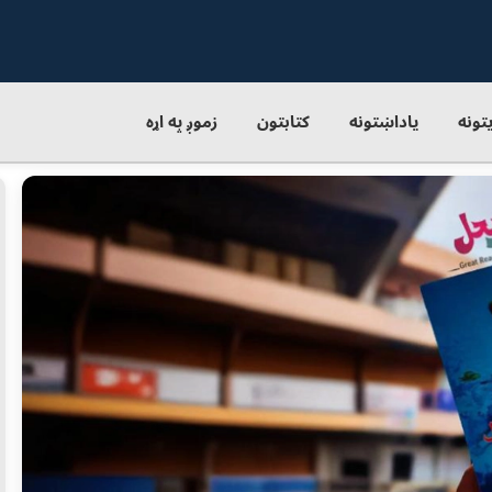
یتونه
یاداښتونه
کتابتون
زموږ په اړه