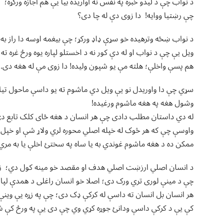
د نواب چې د لیدو خبره په نفس نه اواریده بیا یې هم اجازه ورکړه
چې رښتیا ووایه! دا زوی دې له چا دی؟
د نواب ښځه وترهیده خو سړې ډاډ ورکړ؛ چې بیغمه اوسه دا راز به
ویل یې چې د نواب او له دې کور نه د اخستلو لپاره یوه ورځ غره ته لا
هم پسې واخلې؛ هلته مې یو شپون ولیده! دا زوی مې له هغه دی.
سړي چې دا واوریدل نو یې ویل دي ماشوم ته یو داسې ماحول تیا
وشول هغه په هغه ماشوم ورغیده!
له دي داستان مطلب دادی چې هر انسان د هغه ځای کلک تابع د
واوسې چې که هر څوک له خپله اصلي محوره لري ولاړ شې او خپل اص
ممکن ده د هغه ماشوم غوندي به یا ساه په سختئ اخلې یا به مري ا
د انسان اصلي ارزښت اصلي هدف او مقصد خو مینه کول دي؛ زه 
چې د مینې لوری تري ورک دی؛ اصلا خو انسان راغلی د همدې لپاره
هر انسان بل انسان ته داسې له کرکې ډک دی؛ چې په زړه یې وینې ر
کې یې د کرکې داسې ودانئ جوړه کړي وي چې دی یې په ورځ کې شپږ 