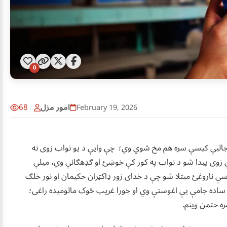
0
امور مزل
68
February 19, 2026
 جالبې کیسې سره هم مخ شوي وي؛ چې وایې د یو نواب زوی نه
یې زوی پیدا شو د نواب په کور کې خوښئ او ګډهګانې وي، میلې
ې ناروغئ مبتلا شو چې د خدای زور ډاکټران حکیمان او نور خلګ
 ساده جامې یې اغوستې وي او خورا غریب څوک مالومیده راغی؛
ره حتمن وینم.