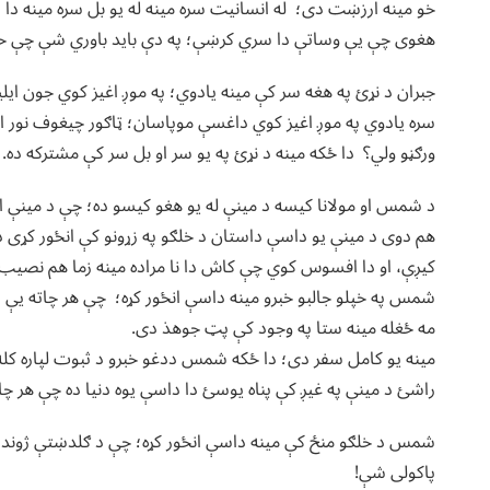
خو مینه ارزښت دی؛ له انسانیت سره مینه له یو بل سره مینه دا س
هغوی چې یې وساتې دا سري کرښې؛ په دې باید باوري شې چې خپل
جبران د نړئ په هغه سر کې مینه یادوي؛ په موږ اغیز کوي جون ایلی
سره یادوي په موږ اغیز کوي داغسې موپاسان؛ ټاګور چیغوف نور او
ورګڼو ولي؟ دا ځکه مینه د نړئ په یو سر او بل سر کې مشترکه ده.
د شمس او مولانا کیسه د مینې له یو هغو کیسو ده؛ چې د مینې اص
هم دوی د مینې یو داسې داستان د خلګو په زړونو کې انځور کړی د
کیږې، او دا افسوس کوي چې کاش دا نا مراده مینه زما هم نصیب
شمس په خپلو جالبو خبرو مینه داسې انځور کړه؛ چې هر چاته یې 
مه ځغله مینه ستا په وجود کې پټ جوهذ دی.
مینه یو کامل سفر دی؛ دا ځکه شمس ددغو خبرو د ثبوت لپاره کل
راشئ د مینې په غیږ کې پناه یوسئ دا داسې یوه دنیا ده چې هر چاته
شمس د خلګو منځ کې مینه داسې انځور کړه؛ چې د ګلدښتې ژوند ته
پاکولی شې!