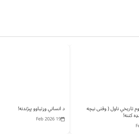
وم تاریخي ناول ( وقتی نیچه
د انساني وړتیاوو پېژندنه!
ه کتنه!
19 Feb 2026