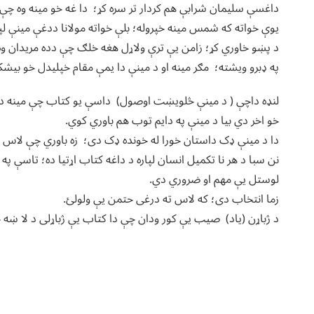
داغسې سلیمان شرابې هم کردار تر سره کړ؛ دا غه خو مینه وه چې ک
یوې خواته که شمس مینه خپروله؛ بلې خواته مولانا ددغې مینې لپاره
د پښو خاوري کړ؛ زامن یې ترې ولاړل هغه خلګ چې دده مریدان وه ا
په ډبرو ویشته؛ مګر مینه او د مینې دا یمې مقام خپلیدل خو بی
لنډه داچې ( د مینې څلویښت اوصول) داسې یو کتاب چې مینه دربا
خو اخر دي بیا د مینې په دایم توب هم باوري کوي.
دا د مینې ډک داستان خورا له خونده ډک دی؛ زه باوري چې لاس ته د
نن سبا د هر نا تکمیل انسان لپاره د داغه کتاب اړتیا ده؛ تاسې په 
لوستل یې مهم او ضروري دي.
زما انتخاب دی؛ که لاس ته درغی حتمن یې ولولئ.
د ژباړن (یاد) صیب یې کور ودان چې دا کتاب یې ژباړلی د لا ښه