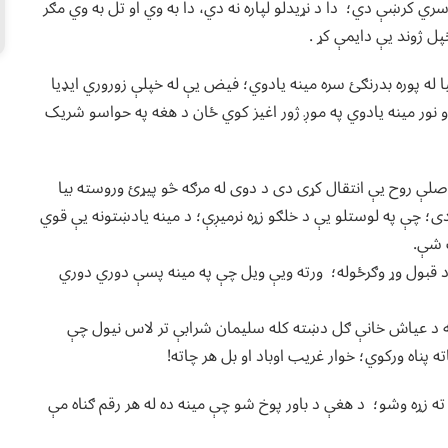
ري کرښې دي؛ دا د نړیدلو لپاره نه دي، دا به وي او تل به وي مګر
 ژوند یې دایمې کړ .
ا له پوره بدرنګئ سره مینه یادوي؛ فیض یې له خپلې زوروري ایډیا
 نور مینه یادوي په موږ ژور اغیز کوي ځان د هغه په حواسو شریک
لې روح یې انتقال کړی دی د دوی له مرګه څو پیړئ وروسته بیا
ی؛ چې په لوستلو یې د خلګو زړه نرمیږې؛ د مینه یادښتونه یې قوي
 شې.
د قبول وړ وګرځوله؛ ورته ویې ویل چې په مینه پسې دوري دوري
ه د عیاش خانې ګل دښته کله سلیمان شرابې تر لاس نیول چې
 پناه ورکوي؛ خوار غریب اوباد او بل هر چاته!
 زړه وشو؛ د هغې د باور پوخ شو چې مینه ده له هر رقم ګناه مې