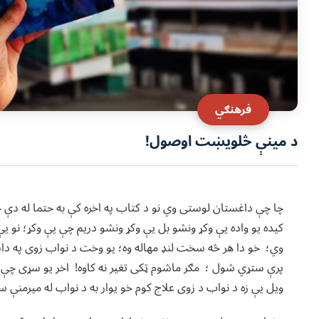
فرهنګي
د مینې څلویښت اوصول!
چا چې داغستان لوستی وي نو د کتاب په اخره کې به حتما له دې
کیده یو واده یې وکړ ونشو بل یې وکړ ونشو دریم چې یې وکړ؛ نو 
وي؛ خو دا هر څه سخت لنډ مهاله وه؛ یو وخت د نواب زوی په داس
پرې ستړي شول ؛ مګر ماشوم ټکی تغیر نه کاوه! اخر یو سړی چې
ویل یې زه د نواب د زوی علاج کوم خو یوار به د نواب له میرمنې س