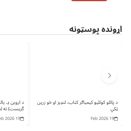
اړونده پوسټونه
د پائلو کوئلیو کیمیاګر کتاب، لنډیز او څو زرین
د اروین ډ. یال
ټکي
گریست) ته لنډ
19 Feb 2026
19 Feb 2026