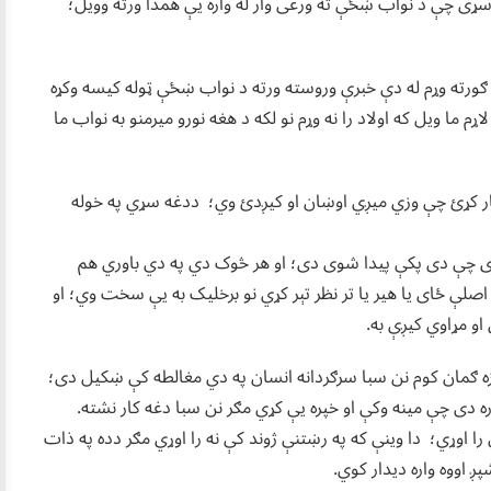
؛ سړی چې د نواب ښځې ته ورغی وار له واره یې همدا ورته وویل؛
 ګورته وړم له دې خبرې وروسته ورته د نواب ښځې ټوله کیسه وکړه
ړم ما ویل که اولاد را نه وړم نو لکه د هغه نورو میرمنو به نواب ما
ر کړئ چې وزي میږي اوښان او کیږدئ وي؛ ددغه سړي په خوله
ی چې دی پکې پیدا شوی دی؛ او هر څوک دي په دي باوري هم
لې ځای یا هیر یا تر نظر تېر کړي نو برخلیک به یې سخت وي؛ او
و مړاوي کیږې به.
ګمان کوم نن سبا سرګردانه انسان په دي مغالطه کې ښکیل دی؛
 دی چې مینه وکې او خپره یې کړي مګر نن سبا دغه کار نشته.
ا اوړي؛ دا وینې که په رښتنې ژوند کې نه را اوړي مګر دده په ذات
اووه واره دیدار کوي.