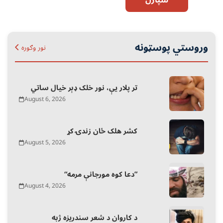
وروستي پوسټونه
نور وګوره
تر پلار یې، نور خلک ډېر خیال ساتي
August 6, 2026
کشر هلک ځان زندۍ کړ
August 5, 2026
“دعا کوه مورجانې مرمه”
August 4, 2026
د کاروان د شعر سندریزه ژبه