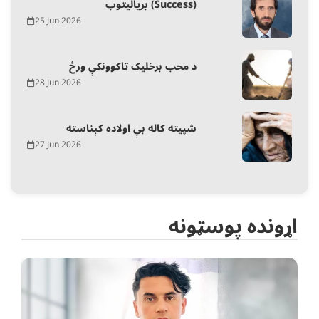
بریالیتوب (Success)
25 Jun 2026
د محب برخلیک ټاکوونکې ورځ
28 Jun 2026
شپیته کاله بې اولاده کېناسته
27 Jun 2026
اړونده پوسټونه