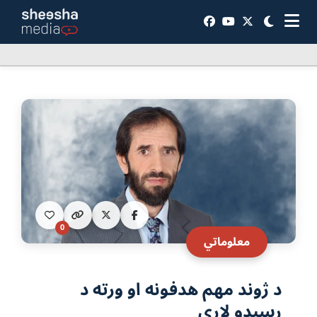
0
معلوماتي
د ژوند مهم هدفونه او ورته د
رسېدو لارې