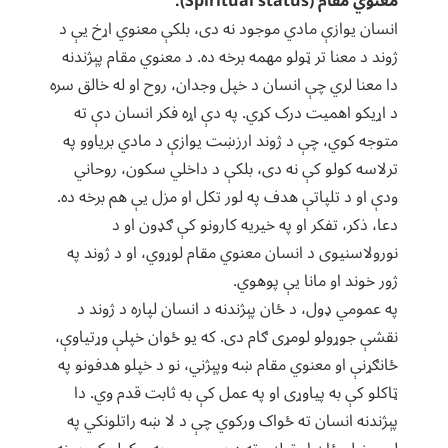
معنوي مقام (Spiritual status):
انسان یوازې مادي موجود نه دی، بلکې معنوي اړخ یې د
ژوند د معنا تر ټولو مهمه برخه ده. د معنوي مقام پېژندنه
دا معنا لري چې انسان د خپل وجدان، روح او له خالق سره
د اړیکو اهمیت درک کړي. په دې اړه فکر انسان دې ته
متوجه کوي، چې د ژوند ارزښت یوازې د مادي بریاوو په
ترلاسه کولو کې نه دی، بلکې د داخلي سکون، روحاني
ودې او د تلپاتې هدف په لور تکل او مزل یې هم برخه ده.
دعا، ذکر، تفکر او په خیریه کارونو کې ګډون او د
نورولاسنیوی د انسان معنوي مقام لوړوي، او د ژوند په
ژور خوند او مانا یې پوهوي.
په عمومي ډول، د ځان پېژندنه د انسان لپاره د ژوند د
نقشې جوړولو لومړی ګام دی. که یو ځوان خپلې وړتیاوې،
ځانګړنې او معنوي مقام ښه وپېژني، نو د خپلو هدفونو په
ټاکلو کې به پیاوړی او په عمل کې به ثابت قدم وي. دا
پېژندنه انسان ته ځواک ورکوي چې د لا ښه راتلونکي په