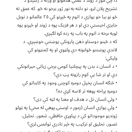
دا چې موږ د ژوند د عملي هدفونو او ورته د رسېدو د
تشریح پلان لرو، نو دلته به نور ژور برخو نه ځو. که عمق ته
ځو نو بیا خو یوازې د اتوم په ځېړنو کې ۲۵ عالمانو د نوبل
جایزې اخیستې دي او د هر فزیک پوه د ژوند او څېړنو یوه
لویه برخه د اتوم په باب په زده کړه لګیږي.
که د ځینو دوستاو ذهن پارونکې پوښتنې خوښېږي، د
لاندې پوښتنو ځوابونه دې ولټوي او په کمنټونو کې
ولیکي:
• د انسان د بدن په پیچلتیا کومې برخې زیاتې حیرانونکې
دي او تر شا یې کوم رازونه پټ دي؟
• څنګه انسان پخپل دومره کوچنی وجود په کایناتو کې
دومره پراخه پوهه تر لاسه کړې ده؟
• ولې انسان تل د هدف او معنا په لټه کې دی؟
• ولې یوازې انسان (زموږ د اوسنۍ پوهې له مخې) په ټولو
ژوندیو موجوداتو کې د پیاوړې حافظې، شعور، تحلیل،
تصور، تخلیق او ترکیب په څېر نادرې توانمنۍ لري؟