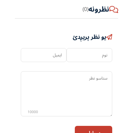
نظرونه
(0)
یو نظر پریږدئ
نوم
ایمیل
ستاسو
نظر
10000
سپارل