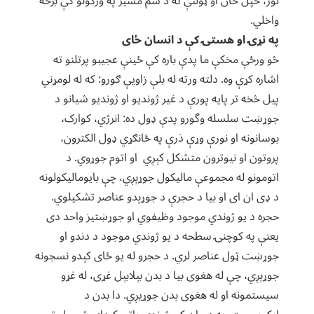
لور، خپل ځان او ټولنې ته د سم مسیر په ورکولو کې برخه
واخلي.
په نړۍ او هستۍ کې د انسان ځای
څو ورځې مخکې ما پدې باره کې ځینې عجیبو پرتلنو ته
اشاره کړې وه. دلته ورته له بلې زاویې ګورو: که له لومړني
پیل څخه تر پایه پورې د غیر ژوندیو او ژوندیو شیانو د
جوړښت سلسله وگورو پدې ډول ده: انرژي، کوارک،
بوسانونه او نورې وړې ذرې په ځانګړي ډول الکترون،
پروتون او نیوترون متشکل کېږي او اتوم جوړوي. د
اتومونو له مجموعې مالیکول جوړېږي، چې بایومالیکولونه
د ډی ان ای او بیا د حجرې د جوړېدو عناصر تشکیلوي.
حجره د یو ژوندي موجود وظیفوي او جوړښتیز واحد دی
یعنې په کوچنۍ سطحه د یو ژوندي موجود د دندو او
جوړښت ټول عناصر لري. د حجرو له یو ځای کېدو نسجونه
جوړېږي، چې له هغوی بیا د بدن بېلابېل غړی، له غړو
سیستمونه او له هغوی بدن جوړیږي. دا بدن د