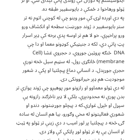
ایکوسیستم په دوران کې ژوندی پاتې کېدای شي. او تر
ټولو ورهاخوا د ځمکې د بایوسفییر طبقه ده.
په دې اوږده لړۍ کې موږ وینو چې له کوچني اتوم نه تر
ستر بایوسفییر د ژوند جوړښت سطحه او انکشاف ورو
ورو پراخیږي، خو لا هم تر اوسه پدې برخه کې ډېر اسرار
پټ پاتې دي، لکه د جنیټیکي کوډونو معما او دا چې
DNA څنګه پروټین جوړوي. د حجروي غشا (Cell
membrane) ځانګړی رول، له سټیم سیل څخه نورې
حجرې جوړېدل، د انساني دماغ پېچلتیا او پکې د شعور
موجودیت هم ډېر حیرانوونکی دی.
له دې ټولو معماوو او رازونو موږ پوهیږو چې ژوند یوازې تر
بدن پورې نه محدودېږي، بلکې لا ډېر ناڅرګند رازونه یې
سپړل او څېړل غواړي.که د پیچلو جوړښتونو، دندو او
شعوري فعالیتونو له مخې وګورو، بیا هم انسان له ساده
ګۍ څخه د پیچلتیا پر لور امیب د دې زینې تر ټولو په ټیټ
او انسان یې په تر ټولو لوړ پاټکي کې ولاړ دی.