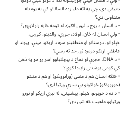
• ولې د انسان ځینې جوړښتونه لکه د ګوتو نښې دومره
دقیقې دي، چې په اته ملیارده انسانانو کې له یوه بله
متفاوتې دي؟
• د انسان د روح د لټون انګیزه له کومه ځایه راولاړېږي؟
• ولې انسان له ځان، اولاد، جوړې، والدینو، کورنۍ،
خپلوانو، دوستانو او متعلقینو سره د اړیکو، مینې، پیوند او
عاطفي اړیکو دومره ژور حد ته رسي؟
• د DNA، حجرې او دماغ د پیچلتیاوو اسرارو مو په ذهن
کې کومې پوښتنې راپیدا کوي؟
• څنګه انسان هم د منفي (ورانوونکو) او هم د مثبتو
(جوړوونکو) ځواکونو بې سارې وړتیا لري؟
• د ده د خوبونو، هیلو، پیشبينۍ، له لیرې اړیکو او نورو
وړتیاوو ماهیت څه شی دی؟