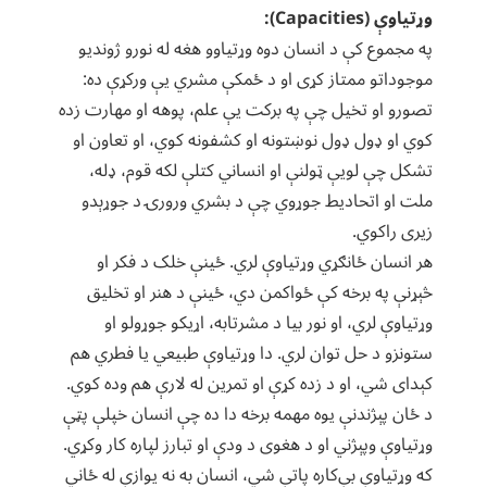
وړتیاوې (Capacities):
په مجموع کې د انسان دوه وړتیاوو هغه له نورو ژوندیو
موجوداتو ممتاز کړی او د ځمکې مشري یې ورکړې ده:
تصورو او تخیل چې په برکت یې علم، پوهه او مهارت زده
کوي او ډول ډول نوښتونه او کشفونه کوي، او تعاون او
تشکل چې لویې ټولنې او انساني کتلې لکه قوم، ډله،
ملت او اتحادیط جوړوي چې د بشري ورورۍ د جوړېدو
زیری راکوي.
هر انسان ځانګړي وړتیاوې لري. ځینې خلک د فکر او
څېړنې په برخه کې ځواکمن دي، ځینې د هنر او تخلیق
وړتیاوې لري، او نور بیا د مشرتابه، اړیکو جوړولو او
ستونزو د حل توان لري. دا وړتیاوې طبیعي یا فطري هم
کېدای شي، او د زده کړې او تمرین له لارې هم وده کوي.
د ځان پېژندنې یوه مهمه برخه دا ده چې انسان خپلې پټې
وړتیاوې وپېژني او د هغوی د ودې او تبارز لپاره کار وکړي.
که وړتیاوې بې‌کاره پاتې شي، انسان به نه یوازې له ځاني