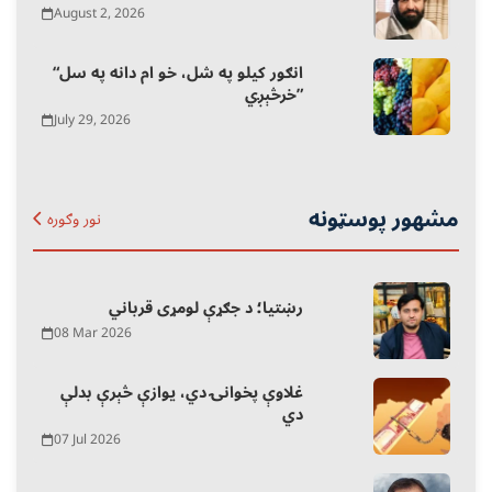
August 2, 2026
“انګور کیلو په شل، خو ام دانه په سل
خرڅېږي”
July 29, 2026
مشهور پوسټونه
نور وګوره
رښتیا؛ د جګړې لومړی قرباني
08 Mar 2026
غلاوې پخوانۍ دي، یوازې څېرې بدلې
دي
07 Jul 2026