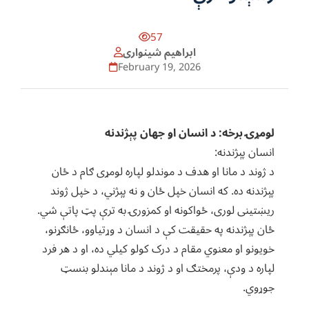
57
ابراهیم شینواری
February 19, 2026
لومړۍ برخه: د انسان او جهان پېژندنه
انسان پېژندنه:
د ژوند د مانا او هدف د موندلو لپاره لومړی ګام د ځان
پېژندنه ده. که انسان خپل ځان و نه پېژني، د خپل ژوند
ریښتینی لوری، ځواکونه او کمزورۍ به ترې پټ پاتې شي.
ځان پېژندنه په حقیقت کې د انسان د وړتیاوو، ځانګړنو،
خویونو او معنوي مقام د درک کولو کیلي ده، او د هر فرد
لپاره د ودې، پرمختګ او د ژوند د مانا مېندلو بنسټ
جوړوي.