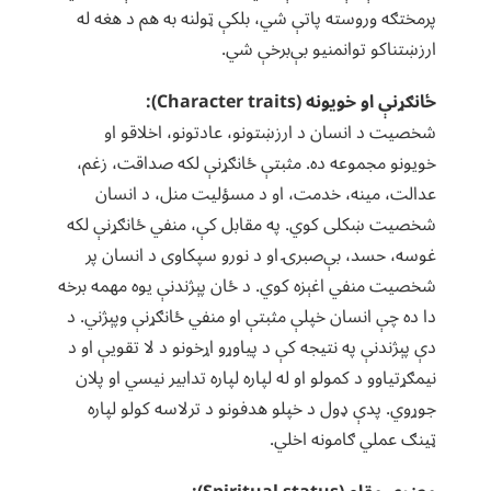
پرمختګه وروسته پاتې شي، بلکې ټولنه به هم د هغه له
ارزښتناکو توانمنیو بې‌برخې شي.
ځانګړنې او خویونه (Character traits):
شخصیت د انسان د ارزښتونو، عادتونو، اخلاقو او
خویونو مجموعه ده. مثبتې ځانګړنې لکه صداقت، زغم،
عدالت، مینه، خدمت، او د مسؤلیت منل، د انسان
شخصیت ښکلی کوي. په مقابل کې، منفي ځانګړنې لکه
غوسه، حسد، بې‌صبرۍ او د نورو سپکاوی د انسان پر
شخصیت منفي اغېزه کوي. د ځان پېژندنې یوه مهمه برخه
دا ده چې انسان خپلې مثبتې او منفي ځانګړنې وپېژني. د
دې پېژندنې په نتیجه کې د پیاوړو اړخونو د لا تقویې او د
نیمګړتیاوو د کمولو او له لپاره لپاره تدابیر نیسي او پلان
جوړوي. پدې ډول د خپلو هدفونو د ترلاسه کولو لپاره
ټینګ عملي ګامونه اخلي.