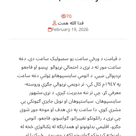
70
فدا الله همت
February 19, 2026
د قیامت د ورځې ساعت یو سمبولیک ساعت دی. دغه
ساعت موږ ته د نړۍ د احتمالي نړیوالو پېښو او فاجعو
نږدېوالی ښیي. د اتومي ساینسپوهانو ټولنې دغه ساعت
په ١٩٤٧م کال کې- تر دویمې نړیوالې جګړې وروسته-
معرفي کړ، چې تر ننه مدیریت کېږي. د نړۍ مشهور
ساینسپوهان، سیاستپوهان او نوبل جایزې ګټونکي یې
مشري کوي. دا ساعت په دې هدف او موخه جوړ شوی
چې نړۍ د راتلونکو تغیيراتو، ګواښونو، فاجعو، اتومي
جګرو، اقلیمي بدلونونو او همدارنګه له ټکنالوژي څخه له
رامنځته کېدونکو ګواښونو لکه د مصنوعي ځیرکتیا او