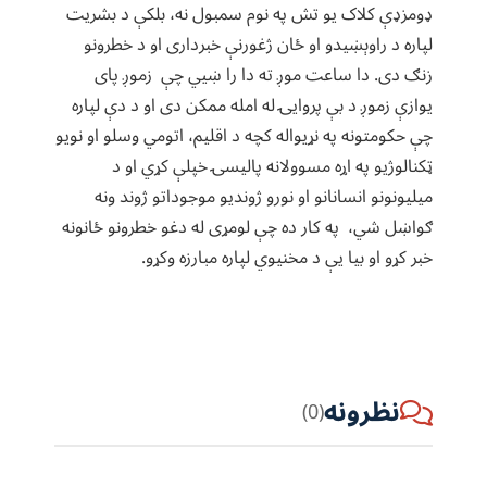
ډومزډې کلاک یو تش په نوم سمبول نه، بلکې د بشریت
لپاره د راوېښیدو او ځان ژغورنې خبرداری او د خطرونو
زنګ دی. دا ساعت موږ ته دا را ښيي چې زموږ پای
یوازې زموږ د بې پروایۍ له امله ممکن دی او د دې لپاره
چې حکومتونه په نړیواله کچه د اقلیم، اتومي وسلو او نویو
ټکنالوژيو په اړه مسوولانه پالیسۍ خپلې کړي او د
میلیونونو انسانانو او نورو ژوندیو موجوداتو ژوند ونه
ګواښل شي، په کار ده چې لومړی له دغو خطرونو ځانونه
خبر کړو او بیا یې د مخنيوي لپاره مبارزه وکړو.
نظرونه
(0)