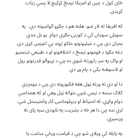
ځای کول د چین او امریکا ترمنځ کړکېچ لا پسې زیات
کړیدی.
که افریقا ته لاړ شو، هلته هم د جګړو ګواښونه دي، په
سویلي سوډان کې د کورنۍ جګړې دوام یو بل جدي
بحران دی چې د میلیونونو خلکو ژوند یې اغېزمن کړی دی.
دغه جګړه د قومونو ترمنځ د اختلافونو او د طبیعي شتمنیو
او واک په سر راپورته شوې ده چې د نړیوالو قدرتونو رول
او لاسوهنه پکې د پام وړ دي.
دا او دې ته ورته ټول هغه فکټورونه دي چې د ډومزډې
کلاک ستنه د نیمې شپې خواته ټېل وهي او که همداسې
دوام وکړي، له احتیاط او ډيپلوماسۍ کار وانخیستل شي،
لرې نده چې دا هر څه د بشریت په نابودۍ سره پای ته
ورسېږي.
په پایله کې ویلای شو چې د قیامت ورځې ساعت یا