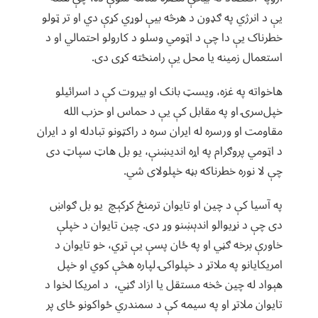
یې د انرژي په ګډون د هرڅه بیې لوړي کړې دي او تر ټولو
خطرناک یې دا چې د اټومي وسلو د کارولو احتمالي او د
استعمال زمینه یا محل یې رامنځته کړی دی.
هاخواته په غزه، ویسټ بانک او بیروت کې د اسرائیلو
خپل‌سرۍ او په مقابل کې یې د حماس او حزب الله
مقاومت او ورسره له ایران سره د راکټونو تبادله او د ایران
د اټومي پروګرام په اړه اندیښنې، یو بل هاټ سپاټ دی
چې لا نوره خطرناکه بڼه خپلولای شي.
په آسیا کې د چین او تایوان ترمنځ کړکېچ یو بل ګواښ
دی چې د نړیوالو اندېښنو وړ دی. چین تایوان د خپلې
خاورې برخه ګڼي او په ځان پسې یې تړي، خو تایوان د
امریکایانو په ملاتړ د خپلواکۍ لپاره هڅې کوي او خپل
هېواد له چین څخه مستقل یا ازاد ګڼي، د امریکا لخوا د
تایوان ملاتړ او په سیمه کې د سمندري ځواکونو ځای پر