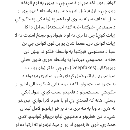
ګواښ دی. لکه موږ او تاسې چې د ډرون په نوم الوتکه
وینو چې د ارټیفیشل اینټیلجنس په واسطه کنټرولېږي او
خپل اهداف سرته رسوي او یا هم په ټوله کې په جګړو کې
د مصنوعي ځیرکتیا څخه ګټه اخیستنه( اسرایل دا کار
زیات کوي) چې دا نړۍ ته او د هېوادونو ترمنځ امنیت ته لا
زیات ګواښ دی. همدا شان یو بل لوی ګواښ چې نن
سبا د مصنوعي ځیرکتیا په واسطه خلکو ته پېښ دی،
هغه د مصنوعي ځیرکتیا په واسطه جوړې شوې جعلي
ویډیوګانې (Deepfakes) دي چې دا تر ټولو زیات د
سیاسي بې ثباتۍ لامل کېدای شي. سایبري بریدونه د
بنسټیزو سیسټمونو، لکه د بریښنایي شبکو، مالي ادارو او
حکومتي سیسټمونو د فلجېدو سبب کېږي. بیولوژیکي
وسلې، هغه که قصدي وي او یا هم د لابراتواري تېروتنو
له لارې، د وبا په بڼه نړۍ ته د پراخو زیانونو لامل کېدای
شي. د دې خطرونو د مخنیوي لپاره نړیوالو قوانینو، ګډې
همکاري، قوي څارندویو ادارو او میکانیزمونو ته اړتیا ده او