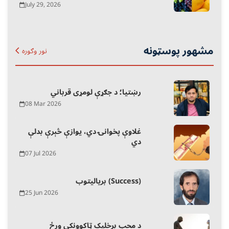
July 29, 2026
مشهور پوسټونه
نور وګوره
رښتیا؛ د جګړې لومړی قرباني
08 Mar 2026
غلاوې پخوانۍ دي، یوازې څېرې بدلې
دي
07 Jul 2026
بریالیتوب (Success)
25 Jun 2026
د محب برخلیک ټاکوونکې ورځ