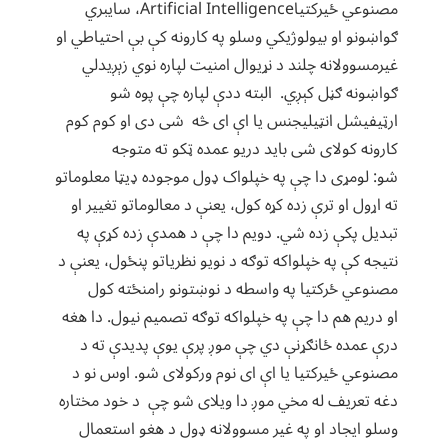
مصنوعي ځیرکتیاArtificial Intelligence، سایبري
ګواښونو او بیولوژیکي وسلو په کارونه کې بې احتیاطي او
غیرمسوولانه چلند د نړیوال امنیت لپاره نوي زېږیدلي
ګواښونه ګڼل کېږي. البته ددې لپاره چې پوه شو
ارټیفیشل انټیلیجنس یا اې ای څه شی دی او کوم کوم
کارونه کولای شی باید دريو عمده ټکو ته متوجه
شو: لومړی دا چې په خپلواک ډول موجوده ډيټا معلوماتو
ته اړول او ترې زده کړه کول، یعنې د معالوماتو تغییر او
تبدیل پکې زده شي. دويم دا چې د همدې زده کړې په
نتیجه کې په خپلواکه توګه د نويو نظریاتو پنځول، یعنې د
مصنوعي ځرکتیا په واسطه د نوښتونو رامنځته کول
او دریم هم دا چې په خپلواکه توګه تصميم نیول. دا هغه
درې عمده ځانګړنې دي چې موږ پرې یوې پديدې ته د
مصنوعي ځیرکتیا یا اې ای نوم ورکولای شو. اوس نو د
دغه تعریف له مخي موږ دا ویلای شو چې د خود مختاره
وسلو ایجاد او په غیر مسوولانه ډول د هغو استعمال