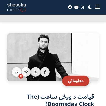
0
معلوماتي
قیامت د ورځې ساعت (The
Doomsday Clock)