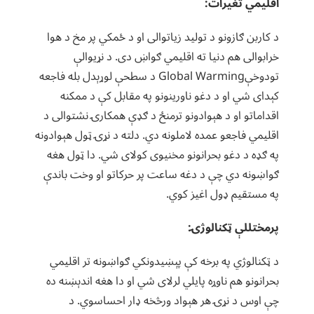
اقلیمي تغیرات:
د کاربن ګازونو د توليد زیاتوالی او د ځمکي پر مخ د هوا
خرابوالی هم دنیا ته اقلیمي ګواښ دی. د نړیوالې
تودوخېGlobal Warming د سطحې لوړېدل بله فاجعه
کېدای شي او د دغو ناورینونو په مقابل کې د ممکنه
اقداماتو او د هېوادونو ترمنځ د ګډې همکارۍ نشتوالی د
اقلیمي فاجعو عمده لاملونه دي. دلته د نړۍ ټول هېوادونه
په ګډه د دغو بحرانونو مخنیوی کولای شي. دا ټول هغه
ګواښونه دي چې د دغه ساعت پر حرکاتو او وخت باندې
په مستقیم ډول اغیز کوي.
پرمختللې ټکنالوژۍ:
د ټکنالوژي په برخه کې پېښیدونکي ګواښونه تر اقلیمي
بحرانونو هم ناوړه پایلي لرلای شي او دا هغه اندېښنه ده
چې اوس د نړۍ هر هېواد ورڅخه ډار احساسوي. د