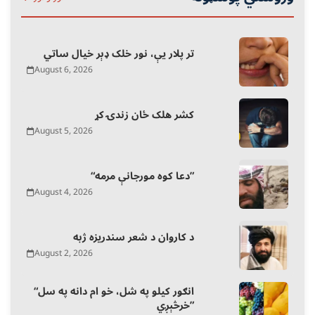
تر پلار یې، نور خلک ډېر خیال ساتي
August 6, 2026
کشر هلک ځان زندۍ کړ
August 5, 2026
“دعا کوه مورجانې مرمه”
August 4, 2026
د کاروان د شعر سندریزه ژبه
August 2, 2026
“انګور کیلو په شل، خو ام دانه په سل
خرڅېږي”