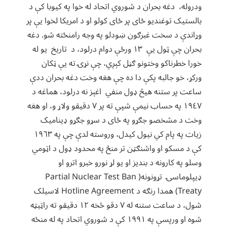
ودروله، دغه بحران د شوروي اتحاد له خوا په کیوبا کې د
بالستیک توغندیو ځای پر ځای کولو او د امریکا لخوا یې پر
وړاندې د سخت غبرګون ښودلو په وجه رامنځته شو. دغه
بحران چې ټول یې ۱۳ ورځې دوام درلود، د تاریخ یو له
خورا خطرناکو وختونو ګڼل کېږي، چې نړۍ ته یې ټکان
ورکړ، خو جالبه پکې دا ده چې هغه وخت دغه بحران ددې
ساعت پر ستنه هیڅ ډول منفي اغېز نه درلود، هماغه د
١٩٤٧ په حساب نیمې شپې ته پر ٧ دقیقو ولاړ و، او هغه
وخت د مشخصو جګړو په ځای د سړو جګړو ډینامیک
زیات په پام کي نیول کیدل، وروسته لدې چې په ١٩٦٣
کې د مسکو او واشنګټن تر منځ په محدود ډول د اټومي
وسلو په کارونه د بندیز او یو لړ نورو خبرو اترو او
ډيپلوماسۍ تړونونه( Partial Nuclear Test Ban
Treaty) همدا رنګه د Hotline Agreement لاسیلک
شول، د ساعت ستنه له ٧ دقو څخه ١٢ دقیقو ته راټیټه
شوه او ورپسې په ١٩٩١ کې د شوروي اتحاد په له منځه