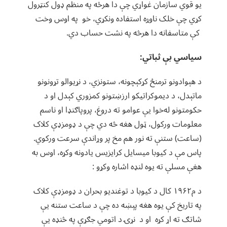
یو قوي سازمان غواړي چې دا هرڅه په منظم ډول کنټرول
کړي چې خلک ناوړه استفاده ونکړي، خو په اوس وخت
کې متاسفانه دا هرڅه په نشت حساب دي.
سیاسي بې ثباتي:
د هېوادونو ترمنځ کړکېچونه، ستونزي، د نړیوالو تړونونو
ماتېدل، د دیموکراتیکو ارزښتونو کمزوري کېدل او د
حکومتونو له‌خوا یې عوامو ته دروغ، پروپاګنډا او ناسم
معلومات ورکول، ټول هغه څه دي چې د ډومزډې کلاک
(ساعت) ستنې ته نور هم مخ پر وړاندې سرعت ورکوي.
پاس مې د کیوبا میسایل کرایزیس یادونه وکړه، اوس به
هغې مسلې ته یوه لنډه اشاره وکړو :
د م۱۹۶۲ کال د کیوبا د توغندیو بحران د ډومزډې کلاک
په تاریخ کې يوه هغه پېښه ده چې د ساعت ستنه یې
شاتګ ته اړ کړه او د نړۍ د اتومي جګړې په څنډه یې