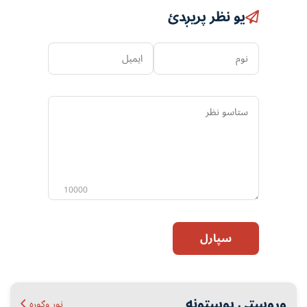
یو نظر پریږدئ
نوم
ایمیل
ستاسو
نظر
10000
سپارل
وروستي پوسټونه
نور وګوره