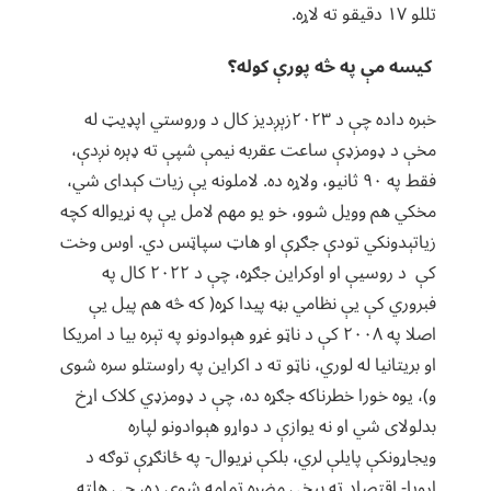
تللو ١٧ دقیقو ته لاړه.
کیسه مې په څه پورې کوله؟
خبره داده چې د ۲۰۲۳زېږديز کال د وروستي اپډيټ له
مخې د ډومزډې ساعت عقربه نیمې شپې ته ډېره نږدې،
فقط په ٩٠ ثانیو، ولاړه ده. لاملونه یې زیات کېدای شي،
مخکي هم وویل شوو، خو یو مهم لامل یې په نړیواله کچه
زیاتېدونکي تودې جګړې او هاټ سپاټس دي. اوس وخت
کې د روسیې او اوکراین جګړه، چې د ۲۰۲۲ کال په
فبروري کې یې نظامي بڼه پیدا کړه( که څه هم پیل یې
اصلا په ٢٠٠٨ کې د ناټو غړو هېوادونو په تېره بيا د امریکا
او بریتانیا له لوري، ناټو ته د اکراین په راوستلو سره شوی
و)، یوه خورا خطرناکه جګړه ده، چې د ډومزډي کلاک اړخ
بدلولای شي او نه یوازې د دواړو هېوادونو لپاره
ویجاړونکې پایلې لري، بلکې نړیوال- په ځانګړې توګه د
اروپا- اقتصاد ته بیخې مضره تمامه شوې ده، چې هلته