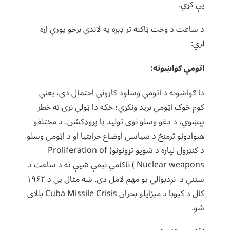
یې کړي.
د ساعت د وخت ټاکنه تر ډېره په لاندې برخو پورې اړه
لري:
اتومي ګواښونه:
دا ګواښونه د اتومي وسلود کارونې احتمال دی، یعني
کوم څوک اټومي برید ونکړي؛ ځکه دا ټولې نړۍ ته خطر
پېښوي، د دغو وسلو نوی تولید یا پروډکشن، د مختلفو
هېوادونو تر‌منځ د سیاسي اوضاع خرابتيا او د اټومي وسلو
د کنټرول لپاره د شويو تړونونو( Proliferation of
Nuclear weapons ) ناکامي نیمې شپې ته د ساعت د
ستنې د نږدېوالي یو مهم لامل دی. ښه مثال یې د ۱۹۶۲
کال د کیوبا د میزایلو بحران Cuba Missile Crisis بللای
شو.