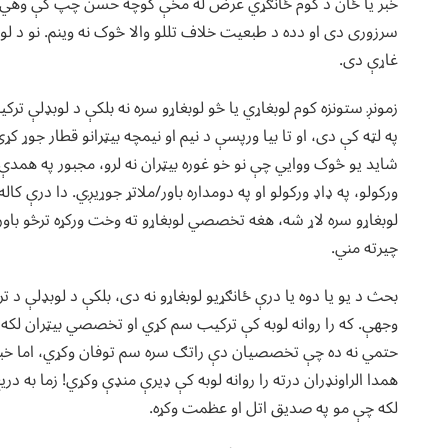
خبر یا ځان د کوم ځانګړي غرض له مخې کوچه حسن چپ کې وهي. راش
سرزوری دی او دده د طبعیت خلاف تللو والا څوک نه وینم. نو د لوبډ
غاړې دی.
زمونږ ستونزه کوم لوبغاړي یا څو لوبغاړو سره نه بلکې د لوبډلې تر
په لټه کې دی، او تا بیا ورپسې د نیم او نیمچه بیټرانو قطار جوړ 
شاید یو څوک ووايي‌ چې نو خو غوره بیټران نه لرو، مجبور په همد
ورکولو،‌ په ډاډ ورکولو او په دومداره باور/ملاتړ جوړیږي. دا درې 
لوبغاړو سره لاړ شه، هغه تخصصي لوبغاړو ته وخت ورکړه ترڅو باور
چیرته مني.
بحث د یو یا دوه یا درې ځانګړیو لوبغاړو نه دی، بلکې د لوبډلې د تر
وجهې. که را روانه لوبه کې ترکیب سم کړي‌ او تخصصي بیټران لکه 
حتمي نه ده چې تخصصیان دې راتګ سره سم توفان وکړي، اما خبره 
همدا الراونډران درته را روانه لوبه کې ډیرې منډې وکړي! زما به د
لکه چې مو په صدیق اتل او عظمت وکړه.