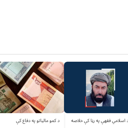
د اسلامي فقهې په رڼا کې خلاصه
د کمو مالیاتو په دفاع کې