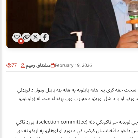
0
مشتاق رحيم
77
February 19, 2026
ې سخت خفه کړی یم. هغه پایلوبه په هغه بڼه بایلل زمونږ د لوبډلې
وړتیا او یا د شل اوریزو د مهارت وي، پرته له هند،‌ له ټولو نورو
د لوبډلې ترکیب بیا د لوبډلمشر په لاس کې دی. که چا درته وویل چې لوبډله خو ټاکونکې ډله (selection committee)، بورډ ټاکي
س یا خو د افغانستان کرکټ کې د بورډ او لوبغاړو په اړیکو نه دی