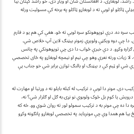
د، لوبغاړی، د افغانستان شان او ویاړ دی، خو راشد کپتان بیا
لې ټاکلو او لوبې ته د لوبغاړو ټاکلو په برخه کې مسولیت ورله
کیب سره ده. درې توپوهونکو سره لوبې ته ځو، هغې کې هم یو د فارم
کړی. دا چې دوه ویکټې ولویږي‌ زمونږ بیټنګ لاین آپ خلاص شي.
ې ګزاره وکړو. د دې خبرې ځواب دا دی چې توپوهونکي په چانس
کاله، لا زیات ورته نعرې وهو چې نیم او نیمچه لوبغاړو په ځای تخصصي
ي شي او ټیم کې د بیټنګ او بالنګ توازن برابر شي‌ خو جناب یې
کیب دی. مونږ دا لوبې د ترکیب له کبله بایلو نه د وړتیا او مهارت له
درویش یا کوم بل څوک ولوبوي نو نړۍ به ګل او ګلزار شي؟ نه،
دا ده چې مونږ به د ترکیب سمولو لور ته روان شوي وو. څه که
ریځ بیا هم همدا وي چې مونږباید په تخصصي لوبغاړو پانګونه وکړو