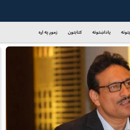
یتونه
یاداښتونه
کتابتون
زموږ په اړه