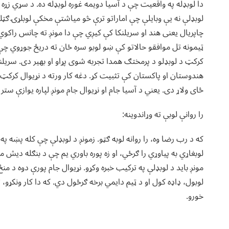
دا لوبډله په واقعیت چې د آسیا دویمه غوره لوبډله ده. د سړي زړه
لوبډلې نه یې وبایلې چې اماراتو ترې څو میاشتې مخکې لوبلړۍ ګټلې و
چاپریال یعنی هند او سریلنکا کې کیږي چې دا مونږ ته چانس راکوي 
ټیمونه تل موافقو حالاتو کې ښو لوبو سره ځان ته دریځ جوړوي چې د
هندوستان او پاکستان کې تثبیت کړ. دغه کار ورته د نړیوال کرکټ سا
ځای ولاړ دی. یعني د آسیا جام او نړیوال جام مونږ لپاره یوازې ستر 
را روانې لوبې ته وړاندوینه:
لوبغاړي به پیاوړي را ګرځي،‌ او زه پوره باوري یم چې د بنګله دیش م
مونږ باید د لوبډلې په ترکیب خبره وکړو. نړیوال جام پورې دوه د من
لوبول، ډاډه کول او د ټیم دایمي برخه ګرځول دي.‌ که دا کار ونکړو،
خورو.