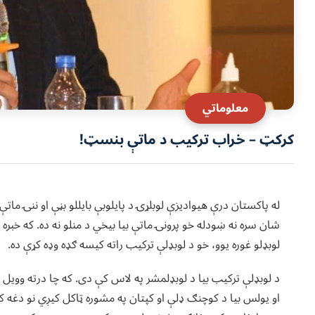
معلوماتي
کرکټ – خراب ترکیب د ماتې بنسټ!
له پاکستان درې هیوادیزې لوبلړۍ د پایلوبې بایللو بڼې او ننۍ مات
شان سره نه ښودله خو پرونۍ ماتې بیا بیخي د منلو نه ده. که خبره د 
لوبډلو غوره یوو، خو د لوبډلې ترکیب راته کیسه ګډه وډه کړې ده.
‌او یولس بیا د کوچنګ ډلې او کپتان په مشوره ټاکل کیږي نو دغه ک