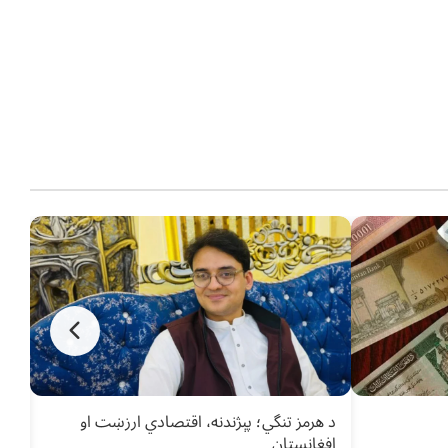
د هرمز تنگي؛ پېژندنه، اقتصادي ارزښت او
د م
افغانستان