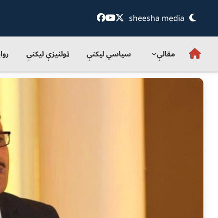
sheesha media
مقالې
سياسي ليکنې
ټولنيزې ليکنې
روا