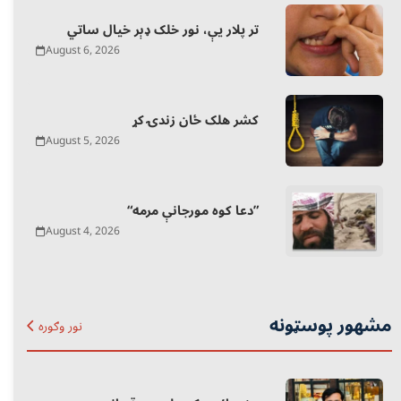
تر پلار یې، نور خلک ډېر خیال ساتي
August 6, 2026
کشر هلک ځان زندۍ کړ
August 5, 2026
“دعا کوه مورجانې مرمه”
August 4, 2026
مشهور پوسټونه
نور وګوره