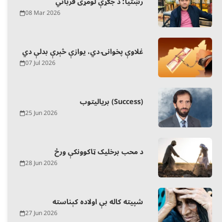
رښتیا؛ د جګړې لومړی قرباني
08 Mar 2026
غلاوې پخوانۍ دي، یوازې څېرې بدلې دي
07 Jul 2026
بریالیتوب (Success)
25 Jun 2026
د محب برخلیک ټاکوونکې ورځ
28 Jun 2026
شپیته کاله بې اولاده کېناسته
27 Jun 2026