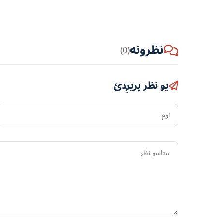
نظرونه
(0)
یو نظر پریږدئ
نوم