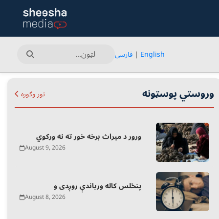
English
|
فارسی
وروستي پوسټونه
نور وګوره
ورور د میراث برخه خور ته نه ورکوي
August 9, 2026
پنځلس کاله ورباندې روږدی و
August 8, 2026