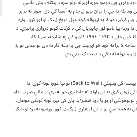
 درد وکړي چې دومره غوره لوبډله لرلو سره د بنګله دیش داسې
ه. بله دا چې را روان نړیوال جام په آسیا کې دی، مونږ ته برابر
چې کرکټ مو لا په نړیواله کچه خپل دریځ ټینګ او لوړ کړي. واړه
ا ورته بیا ناموافق چاپیریال کې د کرکټ کولو دروازې پرانیزي. د
کرکټ د لوبډلو د پرمختګ همدا تجربه شوی پړاو او بهیر دی. سریلنکا خپل ځان د ۱۹۹۳-۱۹۹۶ کلونو کې په شارجه، سریلنکا،
حه لا پراخه کړه. خو آیرلینډ چې په دغه کار نه دی توانیدلی نو په
ټورنمنټونه نه بلکې د پرمختګ زینې دي.‌
که د رب رضا وه، را روانه لوبه ګټو. زمونږ د لوبډلې چې کله پښه په پینسه کې ونښلي (Back to Wall) نو بیا غوره لوبه کوي. دا
اتې ژوبل کړي به بل راونډ ته داخلیږي.‌خو له بري‌ او ماتې صرف نظر،
ځ توپوهونکي او یو یا دوه فنشر/په پای کې تیزه لوبه کونکي موندل،
 تل به همداسې یو یا بل لوبغاړی ټارګیټ کوو. ورسره به زړه او ځیګر