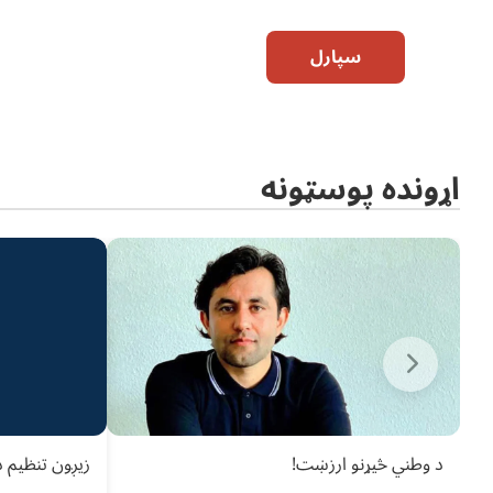
سپارل
اړونده پوسټونه
د وطني څیړنو ارزښت!
زیږون تنظیم 