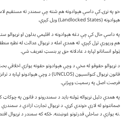
خو په نړۍ کې داسې هېوادونه هم شته چې سمندر ته مستقیم لاسر
هېوادونه (Landlocked States) ویل کېږي.
په داسې حال کې چې دغه هېوادونه د اقلیمي بدلون او نړیوالو ستو
هم ورپورې تړل کېږي. له همدې امله د نړیوال عدالت له نظره منط
ټولو انسانانو لپاره د عادلانه حق پر بنسټ تعریف شي.
د نړیوالو حقوقو له مخې د وچې هېوادونو حقونه یوازې اخلاقي بحث
قانون نړیوال کنوانسیون (UNCLOS) د وچې
فرصت اصل په رسمیت وپېژني.
په همدې دلیل نړیواله ټولنه باید د سمندرونو د قانون په چوکاټ ک
ضمانتونو له لارې خوندي کړي. د نړیوال تجارت ازادي د سمندري لارو 
.نه یوازې د ساحلي قدرتونو غوښتنه. ځکه که سمندر د نړیوال اقت