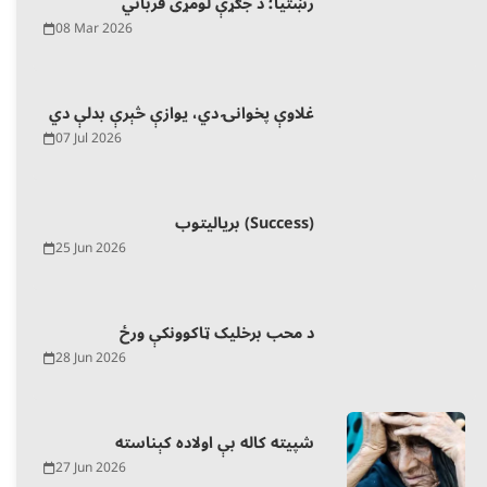
رښتیا؛ د جګړې لومړی قرباني
08 Mar 2026
غلاوې پخوانۍ دي، یوازې څېرې بدلې دي
07 Jul 2026
بریالیتوب (Success)
25 Jun 2026
د محب برخلیک ټاکوونکې ورځ
28 Jun 2026
شپیته کاله بې اولاده کېناسته
27 Jun 2026