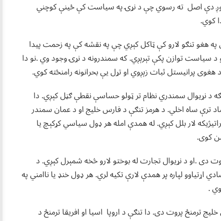
ت موږ دې اصل ته رسوي چې د نړۍ په سیاست کې ځینې کوچني
ا کوي.
کې په هغو تنګو لارو کې ټاکل کېږي چې په نقشه کې په زحمت پیدا
د سیاست توازن پکې تېرېږي. که سمندرونه د نړۍ وجود وي .نو دا
هغوی پرانیستل ثبات زېږوي او تړل یې بحرانونه رامنځته کوي.
تنګه د نړیوال سمندري نظام تر ټولو حساسې نقطې ګڼل کېږي. دا
 ترې ساه اخلي. د هرمز تنګې د فارس خلیج او د عمان سمندر
راتیژیکه لار بلل کېږي. له همدې امله هر ډول سیاسي کړکېچ یا
ن کوی.
وت دی .او د نړیوال تجارت له بوختو لارو څخه شمېرل کېږي. د
ي اړتیاوو لپاره پر همدې لارې تکیه لري. هر ډول خنډ یا ناامني په
ي .
 ترمنځ پروت دی. دا تنګې د اروپا اسیا او افریقا ترمنځ د