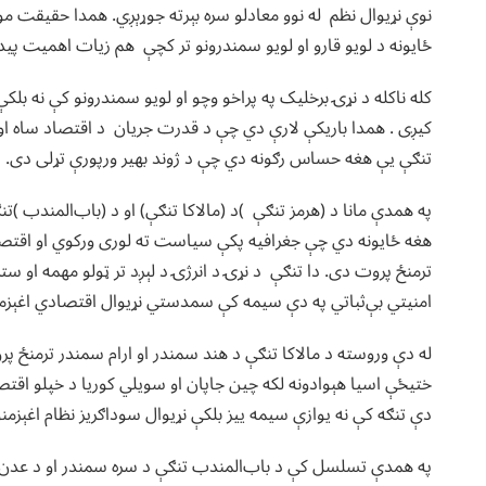
نوې نړیوال نظم له نوو معادلو سره بېرته جوړېږي. همدا حقیق
ځایونه د لویو قارو او لویو سمندرونو تر کچې هم زیات اهمیت پید
کله ناکله د نړۍ برخلیک په پراخو وچو او لویو سمندرونو کې نه بل
کیږی . همدا باریکې لارې دي چې د قدرت جریان د اقتصاد ساه او 
تنګې یې هغه حساس رګونه دي چې د ژوند بهیر ورپورې تړلی دی. د 
په همدې مانا د (هرمز تنګې )د (مالاکا تنګې) او د (باب‌المندب )
هغه ځایونه دي چې جغرافیه پکې سیاست ته لوری ورکوي او اقتصاد
ترمنځ پروت دی. دا تنګې د نړۍ د انرژۍ د لېږد تر ټولو مهمه او ست
امنیتي بې‌ثباتي په دې سیمه کې سمدستي نړیوال اقتصادي اغېزم
له دې وروسته د مالاکا تنګې د هند سمندر او ارام سمندر ترمنځ پر
ختیځې اسیا هېوادونه لکه چین جاپان او سویلي کوریا د خپلو اقتصاد
دې تنګه کې نه یوازې سیمه ییز بلکې نړیوال سوداګریز نظام اغېزمنو
په همدې تسلسل کې د باب‌المندب تنګې د سره سمندر او د عدن خلیج