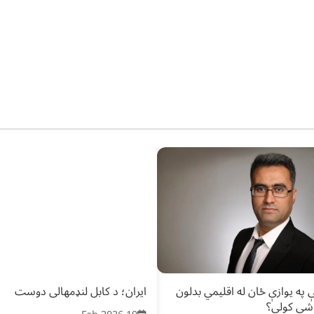
 په یوازې ځان له اقلیمي بدلون
ایران؛ د کابل لنډمهالی دوست
 شي‌ کولی؟