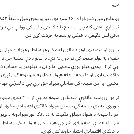
دی.
تړاو لري .یعنې کله چې یو ملاح یا د کښتۍ چلوونکی ووایي چې بېړ
مخې لس دقیقې د ځمکې پر سطحه حرکت کړی دی.
د نړیوالو سمندري اوبو د قانون له مخې هر ساحلي هېواد د خپلې
حقوق په ټولو سیمو کې یو ډول نه دي. تر ټولو نږدې سیمه چې د
غځېږي. په دې سیمه کې ساحلي هېواد حق لري چې د ګمرکې مهاجر
جوړوي. په دې سیمه کې ساحلي هېواد ځانګړي اقتصادي حقوق لري . 
خو دا سیمه د هېواد مطلق ملکیت نه ده .ځکه نور هېوادونه د نړیو
د ځانګړي اقتصادي اختیار خاوند ګڼل کېږي.