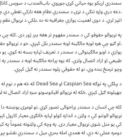
سمندري اړیکو یوه حیاتي کړۍ جوړوي. باب‌المندب د سوېس کانال سره
.دغه درې واړه تنګې د نړۍ د سمندري نظام هغه نازکې نقطې دي چې
اغېز لري. د دوی اهمیت یوازې جغرافیه نه ده .بلکې د نړیوال نظم
په نړیوالو حقوقو کې د سمندر مفهوم تر هغه ډېر ژور دی .کله چې
.او ګڼو چې هره لویه مالګینه اوبه سمندر بلل کېږي. خو د نړیوالو ح
یوازې د اوبو مالګینوالی د سمندر د تعریف لپاره بسنه نه کوي. یو 
طبیعي او ازاد اتصال ولري. که یوه پراخه مالګینه اوبه د سمندر په ان
وچو ترمنځ بنده وي، نو له حقوقي پلوه سمندر نه ګڼل کېږي.
د بېلګې په توګه Caspian Sea 
جهیلونه ګڼل کېږي .ځکه له نړیوالو اقیانوسونو سره ازاد اتصال نه ل
کله چې انسان د سمندر پراخوالی تصور کړي .نو لومړۍ پوښتنه دا ذه
نړیوالو الوتنو کې د واټن د اندازه کولو لپاره ځانګړی معیار کارول
کې یو منل شوی نړیوال معیار دی. په وچه کې واټنونه عموماً په کی
دومره عملي نه دي. له همدې امله بحري میل د سمندري نقشو بېړیو 