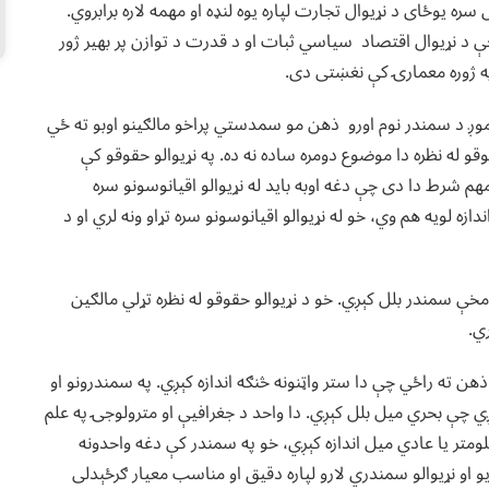
 یوځای د نړیوال تجارت لپاره یوه لنډه او مهمه لاره برابروي.
 د نړیوال اقتصاد سیاسي ثبات او د قدرت د توازن پر بهیر ژور
 په ژوره معمارۍ کې نغښتی دی.
 موږ د سمندر نوم اورو ذهن مو سمدستي پراخو مالګینو اوبو ته ځي
قوقو له نظره دا موضوع دومره ساده نه ده. په نړیوالو حقوقو کې
مهم شرط دا دی چې دغه اوبه باید له نړیوالو اقیانوسونو سره
دازه لویه هم وي، خو له نړیوالو اقیانوسونو سره تړاو ونه لري او د
او Dead Sea که څه هم د نوم له مخې سمندر بلل کېږي. خو د نړیوالو حقوقو له نظره تړلي مالګین
ري.
ن ته راځي چې دا ستر واټنونه څنګه اندازه کېږي. په سمندرونو او
 کېږي چې بحري میل بلل کېږي. دا واحد د جغرافیې او مترولوجۍ په علم
لومتر یا عادي میل اندازه کېږي، خو په سمندر کې دغه واحدونه
او نړیوالو سمندري لارو لپاره دقیق او مناسب معیار ګرځېدلی