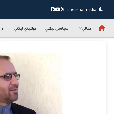
sheesha media
مقالې
سياسي ليکنې
ټولنيزې ليکنې
روا