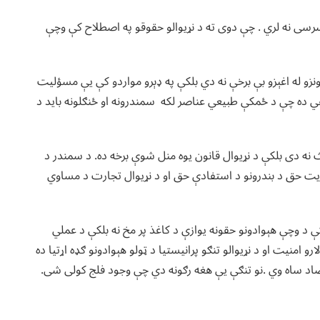
سی نه لري . چې دوی ته د نړیوالو حقوقو په اصطلاح کې وچې
نزو له اغېزو بې برخې نه دي بلکې په ډېرو مواردو کې یې مسؤلیت
قي ده چې د ځمکې طبیعي عناصر لکه سمندرونه او ځنګلونه باید د
 نه دی بلکې د نړیوال قانون یوه منل شوې برخه ده. د سمندر د
 هېوادونو لپاره د ترانزیت حق د بندرونو د استفادې حق او د نړیوال تجارت د مساوي
ې د وچې هېوادونو حقونه یوازې د کاغذ پر مخ نه بلکې د عملي
امنیت او د نړیوالو تنګو پرانیستیا د ټولو هېوادونو ګډه اړتیا ده
صاد ساه وي .نو تنګې یې هغه رګونه دي چې وجود فلج کولی شی.