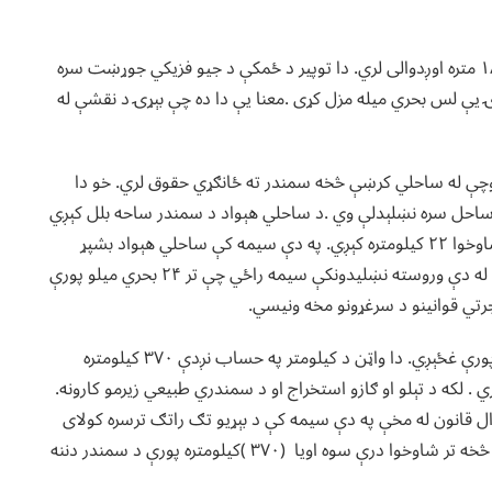
یو عادي میل شاوخوا ۱۶۰۹ متره دی .خو یو بحري میل دقیقاً ۱۸۵۲ متره اوږدوالی لري. دا توپیر د ځمکې د جیو فزیکي جوړښت سره
ۍ یې لس بحري میله مزل کړی .معنا یې دا ده چې بېړۍ د نقشې له
 وچې له ساحلي کرښې څخه سمندر ته ځانګړي حقوق لري. خو دا
 ساحل سره نښلېدلې وي .د ساحلي هېواد د سمندر ساحه بلل کېږي
چې تر ۱۲ بحري میلو پورې غځېږي. دا واټن د کیلومتر په حساب شاوخوا ۲۲ کیلومتره کېږي. په دې سیمه کې ساحلي هېواد بشپړ
حاکمیت لري .او دا برخه د هغه هېواد د ملي قلمرو برخه ګڼل کېږي. له دې وروسته نښلیدونکې سیمه راځي چې تر ۲۴ بحري میلو پورې
تي قوانینو د سرغړونو مخه ونیسي.
تر دې وروسته ځانګړې اقتصادي سیمه ده چې تر ۲۰۰ بحري میلو پورې غځېږي. دا واټن د کیلومتر په حساب نږدې ۳۷۰ کیلومتره
لکه د تېلو او ګازو استخراج او د سمندري طبیعي زیرمو کارونه.
ال قانون له مخې په دې سیمه کې د بېړیو تګ راتګ ترسره کولای
شي. له همدې امله ویلای شو چې هر ساحلي هېواد د خپل ساحل څخه تر شاوخوا درې سوه اویا (۳۷۰ )کیلومتره پورې د سمندر دننه