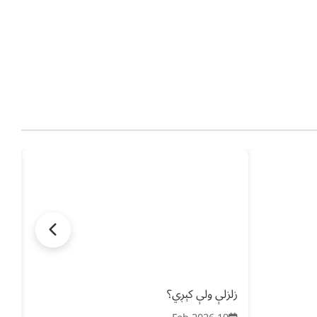
زلزلې ولې کېږي؟
نو