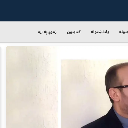
یتونه
یاداښتونه
کتابتون
زموږ په اړه