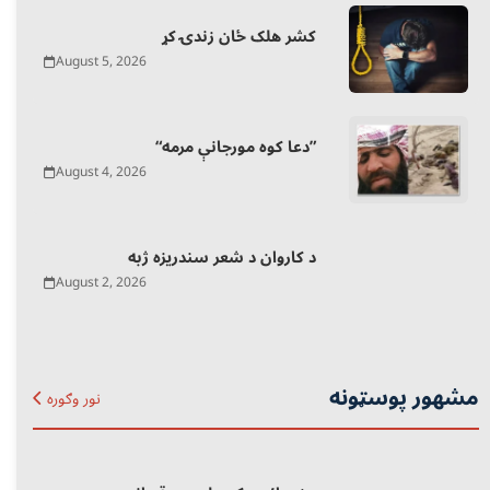
کشر هلک ځان زندۍ کړ
August 5, 2026
“دعا کوه مورجانې مرمه”
August 4, 2026
د کاروان د شعر سندریزه ژبه
August 2, 2026
مشهور پوسټونه
نور وګوره