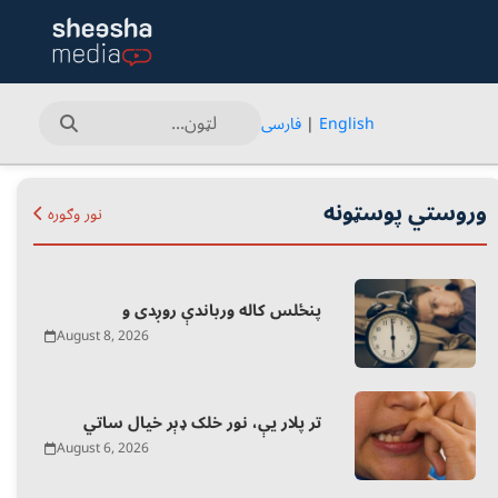
English
|
فارسی
وروستي پوسټونه
نور وګوره
پنځلس کاله ورباندې روږدی و
August 8, 2026
تر پلار یې، نور خلک ډېر خیال ساتي
August 6, 2026