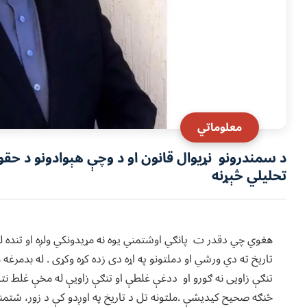
معلوماتي
د سمندرونو نړیوال قانون او د وچې هېوادونو د حقو
تحلیلي څېړنه
‏هغوي چي دقدر ت پانګي اوشتمني يوه نه مړيدونکي ولږه او تنده ل
تاريخ ته دي ورشي او دملتونو په اړه دی زده کړه وکړی . له بدمرغه
تنګې زاویی نه ګورو او ددغې غلطې او تنګې زاویې له مخې غلط نت
څنګه صحیح کیدیشې .ملتونه تل د تاریخ په اوږدو کې د زور، شتمنۍ