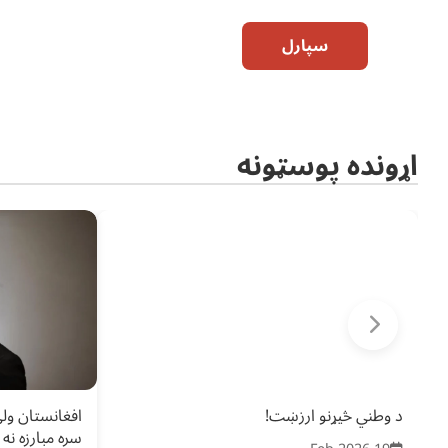
سپارل
اړونده پوسټونه
د وطني څیړنو ارزښت!
افغانستان ولې
سره مبارزه نه