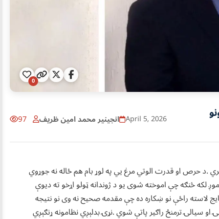
0
نو
انجينير محمد امین ظريف
97
April 5, 2026
ري .د حرص او قدرت الوتي مرغ يي په لوړ بام هم ځاله نه جوړوي
 موږ لکه څنګه چې اموخته شوی یو د ژوندانه ټولو اړخو ته دیوې
ایج لاسته راځې نو ښکاره ده چې مقدمه صحیح نه وی نو نتیجه
 او سیالۍ ترمنځ راګیر پاتې شوي .نړۍ بدلېږي نظامونه ړنګېږي