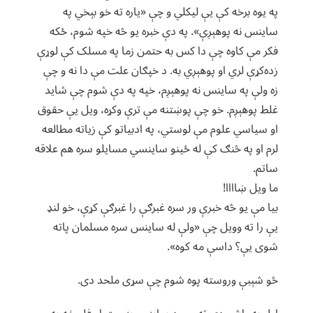
په یوه برخه کې یې لیکلي و چې «یاره ته خو بېخي په
ساینس نه پوهېږې». په دې خبره يو څه خپه شوم، ځکه
فکر مې کاوه چې دا کس به حتمن زما په مسلک کې لوړې
زده‌کړې لري او پوهېږي به. د خپګان علت مې دا نه و چې
زه ولې په ساینس نه پوهېږم، خپه په دې شوم چې شاید
غلط پوهېږم. خو چې پوښتنه مې ترې وکړه، ویل یې حقوق
او سیاسي علوم مې لوستي، په ادبیاتو کې زیاته مطالعه
لرم او په څنګ کې له ځینو ساینسي مسایلو سره هم علاقه
ساتم.
ما ویل ښاااا!
بیا مې یو څه خبرې ور سره غبرګې را غبرګې کړې، خو لنډ
یې را ته وویل چې «ولې له ساینس سره مسلمان پاته
شوی یې؟ داسې مه کوه».
څو شېبې وروسته پوه شوم چې سړی ملحد دی.