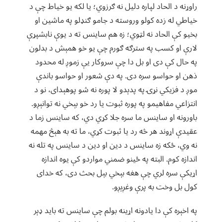
راوړنه د الحاد لپاره دلیل نه ګرزوي؛ یا لکه یو خیاط چې د
خیاطي له زده کولو وروسته د جامو ګنډلو په ماشین او
بخیو کې الحاد نه لټوي؛ زه هم ساینس ته د یوې نابشپړې
لارې او کسب په سترګه ګورم چې یو خو همېش د بدلون
په حال کې دی او بل دا چې سروکار یې زموږ له محدود
ذهن او حواسو سره دی. په دې شعور او حواسو باندې
موږ د فزیکي نړۍ په پدېدو لا پوره نه شو پوهېدای، نو د
انتزاعي مفاهیمو په پوره ثبوت یا رد خو بېخي نه توانېږو.
باورونه او ساینس ما سره جلا کړي دي، که ساینس زما د
عقیدې اړوند هر څه رد یا ثبوت کړي، ما ته به هېڅ مهمه
نه وي، ځکه زه ساینس د دین او دین د ساینس په تله نه
اندازه کوم. البته په ځینو ضمني مواردو کې یوه اندازه
اړیکې سره لري چې هغه بېخي بېل بحث دی، که خدای
کول بل وخت به پرې وغږېږو.
په اخېره کې دا یادونه اړینه بولم چې ساینس ته باید ډېر