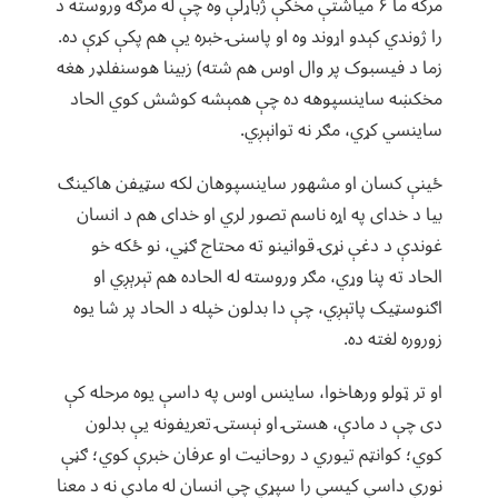
مرکه ما ۶ میاشتې مخکې ژباړلې وه چې له مرګه وروسته د
را ژوندي کېدو اړوند وه او پاسنۍ خبره یې هم پکې کړې ده.
زما د فیسبوک پر وال اوس هم شته) زبینا هوسنفلډر هغه
مخکښه ساینسپوهه ده چې همېشه کوشش کوي الحاد
ساینسي کړي، مګر نه توانېږي.
ځینې کسان او مشهور ساینسپوهان لکه سټیفن هاکینګ
بیا د خدای په اړه ناسم تصور لري او خدای هم د انسان
غوندې د دغې نړۍ قوانینو ته محتاج ګڼي، نو ځکه خو
الحاد ته پنا وړي، مګر وروسته له الحاده هم تېرېږي او
اګنوسټیک پاتېږي، چې دا بدلون خپله د الحاد پر شا یوه
زوروره لغته ده.
او تر ټولو ورهاخوا، ساینس اوس په داسې یوه مرحله کې
دی چې د مادې، هستۍ او نېستۍ تعریفونه یې بدلون
کوي؛ کوانټم تیوري د روحانیت او عرفان خبرې کوي؛ ګڼې
نورې داسې کیسې را سپړي چې انسان له مادې نه د معنا