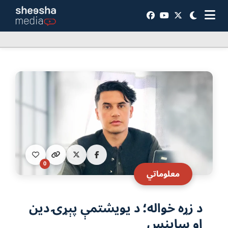
0
معلوماتي
د زړه خواله؛ د یویشتمې پېړۍ دین
او ساینس