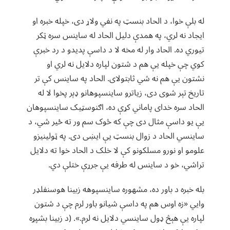
له بلې خوا، د الحاد بنسټ په نفي ولاړ دی، خپله خبره او
ایجاد نه لري، په همدې دلیل الحاد له ساینس سره ټکر
تیوري ده. الحاد وار له مخه لا د داسې پدیدو د رد خبرې
کوي چې خپله یې هم د شتون لپاره دلایل نه لري او
نشتون یې هم نه شي ثابتولای. الحاد په ساینس کې تر
تاریخ تېر شوی دی، زیاترو ساینسپوهانو ډېر پخوا لا له
الحاد سره خدای پاماني کړې ده، اګنوسټیک ساینسپوهان
یې یو داسې مثال دی چې که څوک سم ور ته ځیر شي، د
ساینسي الحاد د زوال بنسټ یې ایښی دی. په ټولینیزو
علومو او نورو مسلکونو کې لا خلک د الحاد خوا ته دلایل
تراشي، خو د ساینس له طرفه یې جرړې ختلې دي.
بله خبره د باور ده، مشهوره ساینسپوهه زبینا هوسنفلډر
وايي «زه اوس هم په داسې شیانو باور لرم چې د شتون
لپاره یې هېڅ ډول ساینسي دلایل نه لرم.». (د زبینا بشپړه