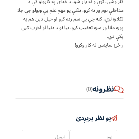
کار وشي، ترې و نه ډار شو، د خدای په کارونو کې د
مداخلې نوم ور نه کړو، بلکې یو مهم علم یې وبولو چې جلا
تګلاره لري، کله چې یې سم زده کړو او خپل دین هم په
پوره مانا ور سره تعقیب کړو، بیا نو د دنیا او اخرت ګټې
پکې دي.
راځئ ساینس ته کار وکړو!
نظرونه
(0)
یو نظر پریږدئ
نوم
ایمیل