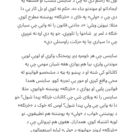
اول به راشم دې ته چې د ساینس بنسټ او فلسفه په
ایجاداتو او موندنو بناء ده، حکم نه کوي او بل کار یې دا
دی چې د «ولې» په ځای د «څرنګه» پوښتنه مطرح کوي.
مثلا: نیوټن ویلي: «د جاذبې قانون را ته وایي چې سیارې
څنګه د لمر پر شاخوا را تاوېږي، خو په دې اړه نه غږېږي
چې دا سیارې چا په حرکت راوستلې دي»
ساینس چې هر څومره ډېر پرمختګ وکړي او لویې لویې
موندنې ولري، بیا هم یوازې هغه شیان مومي چې په
کائناتو کې شته او د پېښو په بڼه د مشخصو قوانینو له
مخې واقع کېږي او موږ یې تجربه کوو. ساینس همدا
قوانین پلټي او یوازې د «څرنګه» پوښتنه ځوابوي، مثلا
ساینس را ته ویلای شي چې کائنات څرنګه پیدا شول؟ خو
دا نه وايي چې ولې پیدا شول؟ اوس که څوک د «څرنګه»
د پوښتنې ځواب د «ولې» په پوښتنه هم تطبیقوي، نو
لویه اشتباه کوي. همداراز، هغوی هم تېروتلي چې د
«څرنګه» اړوند جوابونه د «ولې» لپاره استعمالوي.