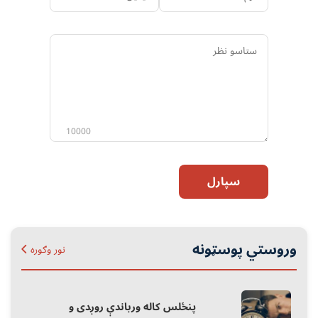
ستاسو
نظر
10000
سپارل
وروستي پوسټونه
نور وګوره
پنځلس کاله ورباندې روږدی و