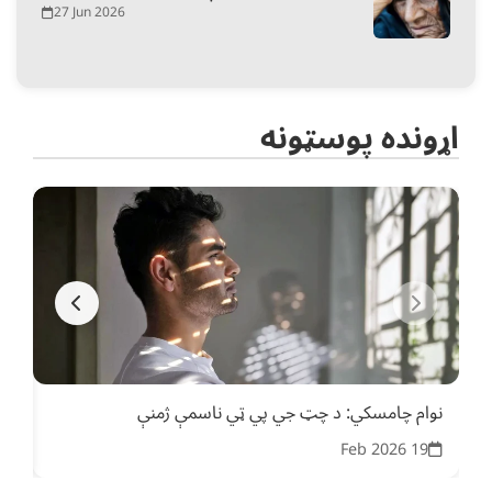
27 Jun 2026
اړونده پوسټونه
نوام چامسکي: د چټ جي پي ټي ناسمې ژمنې
ذرې
26
19 Feb 2026