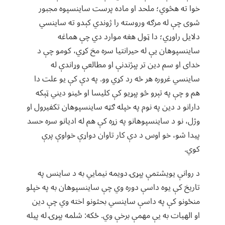
خوا ته هڅوي؛ ملحد او ماده پرست ساینسپوه مجبور
شوی چې له مرګه وروسته را ژوندي کېدو ته ساینسي
دلایل راوړي؛ دا ټول هغه موارد دي چې هماغه
ساینسپوهان یې له حیرانتیا سره مخ کړي، کومو چې د
خدای او سم دین تر پېژندنې او مطالعې وړاندې له
ساینسي غروره هر څه رد کړي وو. په دې کې یو علت دا
هم و چې په تېرو څو پېړیو کې کلیسا او ځینو دیني ټېکه
دارانو د دین په نوم په خپله ګټه ساینسپوهان تکفیرول او
وژل، نو د ساینسپوهانو په زړه کې هم له ادیانو سره حسد
پیدا شو، خو اوس د دې کار تاوان دواړې خواوې پرې
کوي.
د روانې یویشتمې پېړۍ دویمه نیمايي به د ساینس په
تاریخ کې یوه داسې دوره وي چې ساینسپوهان به په خپلو
منځونو کې په داسې ساینسي بحثونو اخته وي چې دین
او الهیات به یې مهمې برخې وي. ځکه: شلمه پېړۍ له پیله