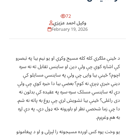
72
وکیل احمد عزيزي
February 19, 2026
د ځینې ملګري کله کله مسیج وکړي او یو نیم بیا په تبصرو
کې اشاره کوي چې ولې دین او ساینس تقابل ته نه سره
اچوم؟ ځینې بیا وايی چې ولې په ساینسي مسایلو کې
دیني خبرې ډېرې نه کوم؟ بعضې بیا دا خبره کوي چې ولې
دې له ساینسي مسلک سره-سره په عقیده کې بدلون نه
دی راغلی؟ ځینې بیا تشویش لري چې روغ به پاته نه شم.
دا چې زما شخصي نظر او باورونه څه ډول دي، په دې اړه
به هم وغږېږم.
یو وخت یوه کس اوږده مسیجونه را لېږلي و او د پیغامونو