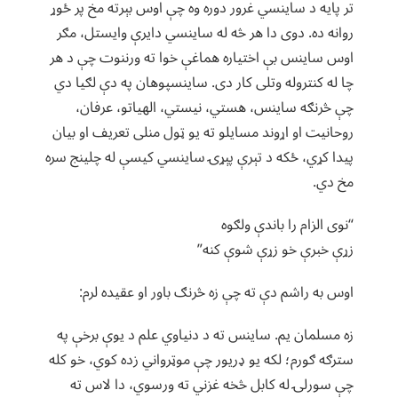
تر پایه د ساینسي غرور دوره وه چې اوس بېرته مخ پر ځوړ
روانه ده. دوی دا هر څه له ساینسي دایرې وایستل، مګر
اوس ساینس بې اختیاره هماغې خوا ته ورننوت چې د هر
چا له کنتروله وتلی کار دی. ساینسپوهان په دې لګیا دي
چې څرنګه ساینس، هستي، نیستي، الهیاتو، عرفان،
روحانیت او اړوند مسایلو ته یو ټول منلی تعریف او بیان
پیدا کړي، ځکه د تېرې پېړۍ ساینسي کیسې له چلینج سره
مخ دي.
“نوی الزام را باندې ولګوه
زړې خبرې خو زړې شوې کنه”
اوس به راشم دې ته چې زه څرنګ باور او عقیده لرم:
زه مسلمان یم. ساینس ته د دنیاوي علم د یوې برخې په
سترګه ګورم؛ لکه یو ډریور چې موټرواني زده کوي، خو کله
چې سورلۍ له کابل څخه غزني ته ورسوي، دا لاس ته