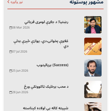
مشهور پوسټونه
نور وګوره
رښتیا؛ د جګړې لومړی قرباني
08 Mar 2026
غلاوې پخوانۍ دي، یوازې څېرې بدلې
دي
07 Jul 2026
بریالیتوب (Success)
25 Jun 2026
د محب برخلیک ټاکوونکې ورځ
28 Jun 2026
شپیته کاله بې اولاده کېناسته