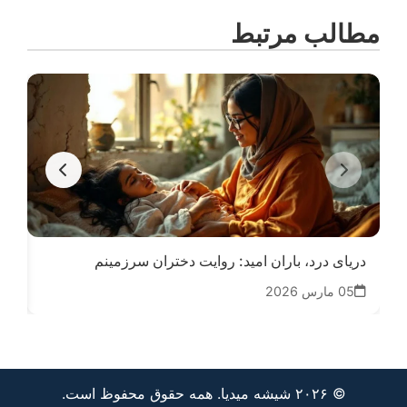
مطالب مرتبط
دریای درد، باران امید: روایت دختران سرزمینم
اشک
05 مارس 2026
01
© ۲۰۲۶ شیشه میدیا. همه حقوق محفوظ است.