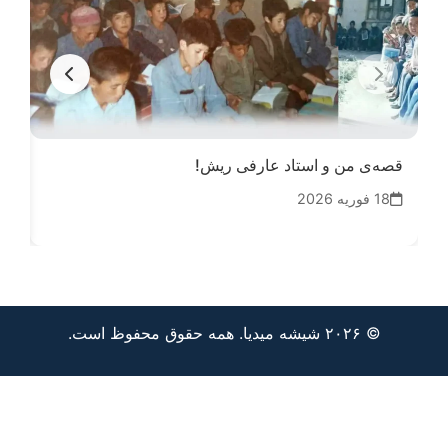
قصه‌ی من و استاد عارفی ریش!
قافل
18 فوریه 2026
17 فوریه 6
© ۲۰۲۶ شیشه میدیا. همه حقوق محفوظ است.