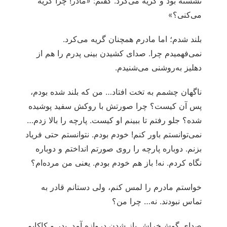
نشسته بود و گریه می‌کرد. گفتم: «مادر! چرا گریه
می‌کنی؟»
بلند شدم؛ اما مادرم همچنان گریه می‌کرد.
نمی‌فهمیدم چرا. صدای کشیدن بینی پدرم را هم از
دهلیز به‌روشنی می‌شنیدم.
ناگهان چشمم به تخت افتاد… من که بلند شده بودم،
پس آن کیست؟ چرا صورتش با روکش سفید پوشیده
شده؟ جلو رفتم تا ببینم او کیست. پارچه را بالا زدم…
نمی‌توانستم باور کنم! خودم بودم. نتوانستم حتی فریاد
بزنم. دوباره پارچه را روی صورتم انداختم و دوباره
نگاه کردم. نه! باز هم خودم بودم. یعنی من مرده‌ام؟
خواستم مادرم را لمس کنم، ولی دستانم قادر به
تماس نبودند. نه… چرا من؟
صدای گوش‌خراش باز شدن دروازه آمد. پدر و کاکایم