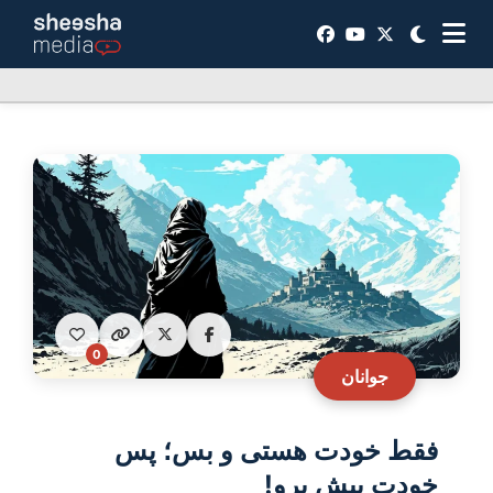
0
جوانان
فقط خودت هستی و بس؛ پس
خودت پیش برو!