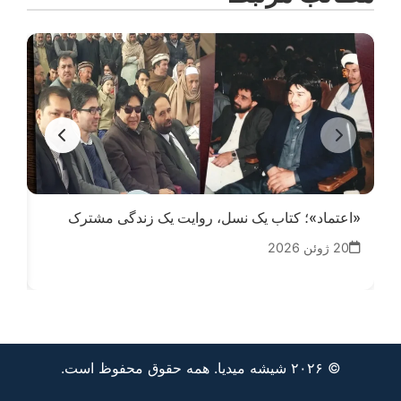
«اعتماد»؛ کتاب یک نسل، روایت یک زندگی مشترک
کلا
20 ژوئن 2026
12
© ۲۰۲۶ شیشه میدیا. همه حقوق محفوظ است.