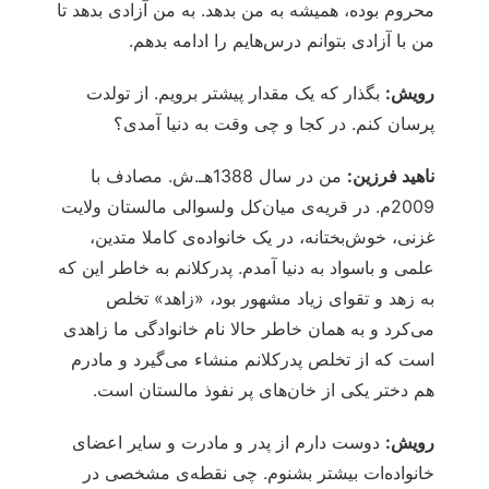
محروم بوده، همیشه به من بدهد. به من آزادی بدهد تا
من با آزادی بتوانم درس‌هایم را ادامه بدهم.
رویش:
بگذار که یک مقدار پیشتر برویم. از تولدت
پرسان کنم. در کجا و چی وقت به دنیا آمدی؟
ناهید فرزین:
من در سال 1388هـ.ش. مصادف با
2009م. در قریه‌ی میان‌کل ولسوالی مالستان ولایت
غزنی، خوش‌بختانه، در یک خانواده‌ی کاملا متدین،
علمی و باسواد به دنیا آمدم. پدرکلانم به خاطر این که
به زهد و تقوای زیاد مشهور بود، «زاهد» تخلص
می‌کرد و به همان خاطر حالا نام خانوادگی ما زاهدی
است که از تخلص پدرکلانم منشاء می‌گیرد و مادرم
هم دختر یکی از خان‌های پر نفوذ مالستان است.
رویش:
دوست دارم از پدر و مادرت و سایر اعضای
خانواده‌ات بیشتر بشنوم. چی نقطه‌ی مشخصی در