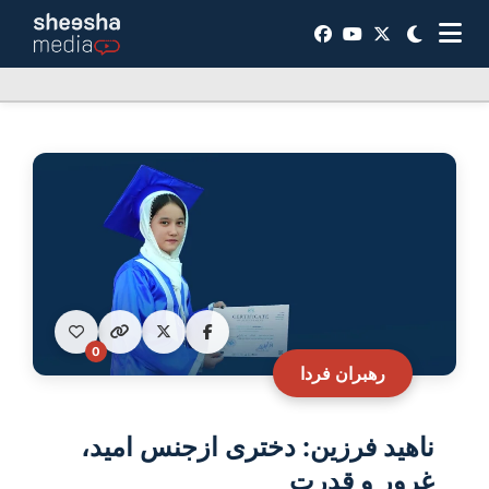
0
رهبران فردا
ناهید فرزین: دختری ازجنس امید،
غرور و قدرت