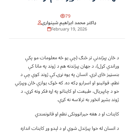
79
ډاکتر محمد ابراهيم شينواری
February 19, 2026
د ځان پېژندنې تر څنګ (چې یو څه معلومات مو پکې
وړاندې کړل)، د جهان پېژندنه هم د ژوند په مانا کې
بنسټیز ځای لري. انسان په یوه نړۍ کې ژوند کوي چې د
نظم، قوانینو او اسرارو ډکه ده. که څوک یوازې ځان وپېژني
خو د چاپېریال، طبیعت او کایناتو په اړه فکر ونه کړي، د
ژوند بشپړ انځور به ترلاسه نه کړي.
کاینات او د هغه حیرانوونکی نظم او قانونمندي
د انسان له خوا پیژندل شوي او د لېدو وړ کاینات اندازه