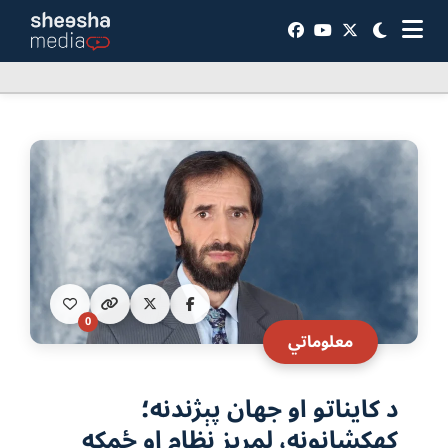
0
معلوماتي
د کایناتو او جهان پېژندنه؛
کهکشانونه، لمریز نظام او ځمکه