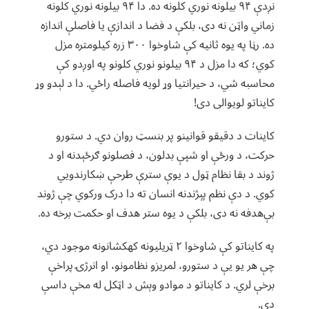
نږدې ۹۴ بیلونه نوري کلونه ده. دا ۹۴ بیلونه نوري کلونه
زماني واټن نه دی، بلکې د فضا د اندازې یا فاصلې اندازه
ده. رڼا په یوه ثانیه کې شاوخوا ۳۰۰ زره کیلومتره مزل
کوي؛ که دا مزل د ۹۴ بیلونو نوري کلونو په اوږدو کې
محاسبه شي، د حیرانتیا وړ لویه فاصله راځي. دا د لېدو وړ
کایناتو لویوالی دی!
کاینات د دقیقو قوانینو پر بنسټ روان دي. د ستورو
حرکت، د ورځې او شپې بدلون، د فصلونو ګرځېدنه او د
ژوند د بقا نظام ټول د یوې سترې طرحې ښکارندویي
کوي. د دې نظم پېژندنه انسان ته دا درک ورکوي چې ژوند
بې‌هدفه نه دی، بلکې د یوه ستر هدف او حکمت برخه ده.
په کایناتو کې شاوخوا ۲ ټریلیونه کهکشانونه موجود دي،
چې هر یو یې د ستورو، لمریزو نظامونو، او انرژۍ پراخې
برخې لري. د کایناتو د موادو وېش د اټکل له مخې داسې
دی.