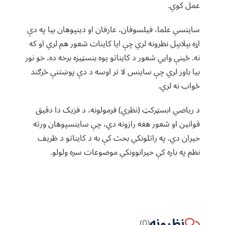
عمل کوي.
ساینسي علما، فیلسوفان، عارفان او دینپوهان بیا په دې
اړه بېلابېل نظرونه لري چې ایا کاینات شعور هم لري او که
نه. ځینې وایي شعور د کایناتو یوه بنسټیزه برخه ده، خو نور
بیا باور لري چې ساینس لا تر اوسه د دې پوښتنې څرګند
ځواب نه لري.
د ریاضي ابسټرکټ (نظري) فرمولونه، د فزیک دا دقیق
قوانین او شعور هغه رازونه دي، چې ساینسپوهان ورته
حیران دي. په راتلونکي بحث کې به د کایناتو د ظریف
نظم په باره کې حیرانوونکي موضوعات سره ولولو.
نظرونه
(0)