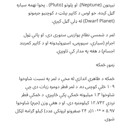
نیپتون (Neptune). او پلوتو (Pluto) . پخوا نهمه سیاره
ګڼل کېده، خو اوس د کایپر بېلټ د کوچنيو جرمونو
(Dwarf Planet) له ډلې ګڼل کېږي.
لمر د شمسي نظام یوازینی ستوری دی، او پاتې ټول
اجرام (سیارې، سپوږمۍ، اسټروئیدونه او د کایپر کمربند
اجسام) د هغه په مدار کې تاوېږي.
زموږ ځمکه
ځمکه د ظاهري اندازې له مخې د لمر په نسبت شاوخوا
۱۰۹ ځلې کوچنۍ ده. د لمر قطر دومره زیات دی چې
شاوخوا ۱.۳ میلیونه ځمکې پکې ځایېږي. د ځمکې قطر
نږدې ۱۲،۷۴۲ کیلومتره دی، او د هغې وزن (جرم) شاوخوا
۵.۹۷ × ۱۰²⁴(د ۲۴ صفرونو لرونکي عدد) کیلو ګرامه اټکل
شوی.