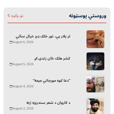
وروستي پوسټونه
نور وګوره
تر پلار یې، نور خلک ډېر خیال ساتي
August 6, 2026
کشر هلک ځان زندۍ کړ
August 5, 2026
“دعا کوه مورجانې مرمه”
August 4, 2026
د کاروان د شعر سندریزه ژبه
August 2, 2026