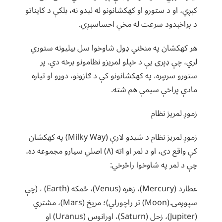
کېږي، او د ستورو او کهکشانونو له لیدو نه، بلکې د کایناتو
د پراخېدود سرعت له مخې احساسېږي.
هر کهکشان په منځني ډول شاوخوا سل بیلیونه ستوري
لري، چې ډېری یې د خپلو لمریزو نظامونو برخه دي. پر
ستورو سربېره، په کهکشانونو کې د ګازونو، دوړو او تیاره
مادې پراخې سیمې هم شته.
زموږ لمریز نظام
زموږ لمریز نظام د شیدو لارې (Milky Way) په کهکشان
کې واقع دی، او د لمر او اته (۸) اصلي سیارو مجموعه ده،
چې د لمر په شاوخوا راڅرخي:
عطارد (Mercury)، زهره (Venus)، ځمکه (Earth) ، (چې
سپوږمۍ (Moon) تر راچورلي)؛ مریخ (Mars)، مشتري
(Jupiter)، زحل (Saturn)، اورانوس (Uranus) او