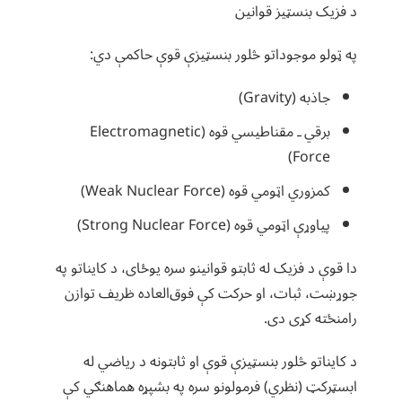
د فزیک بنسټیز قوانین
په ټولو موجوداتو څلور بنسټیزې قوې حاکمې دي:
جاذبه (Gravity)
برقي ـ مقناطیسي قوه (Electromagnetic
Force)
کمزوري اټومي قوه (Weak Nuclear Force)
پیاوړې اټومي قوه (Strong Nuclear Force)
دا قوې د فزیک له ثابتو قوانینو سره یوځای، د کایناتو په
جوړښت، ثبات، او حرکت کې فوق‌العاده ظریف توازن
رامنځته کړی دی.
د کایناتو څلور بنسټیزې قوې او ثابتونه د ریاضي له
ابسټرکټ (نظري) فرمولونو سره په بشپړه هماهنګي کې