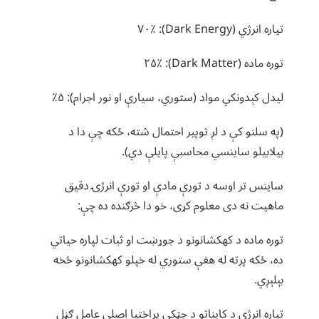
تیاره انرژي (Dark Energy): ۷۰٪
توره ماده (Dark Matter): ۲۵٪
لیدل کېدونکي مواد (ستوري، سیارې او نور اجرام): ۵٪
(په سلنو کې د لږ توپیر احتمال شته، ځکه چې دا د
بیلابیلو ساینسي محاسبې پایلې دي).
ساینس تر اوسه د تورې مادې او تورې انرژۍ دقیق
ماهیت نه دی معلوم کړی، خو دا څرګنده ده چې:
توره ماده د کهکشانونو د جوړښت او ثبات لپاره حیاتي
ده، ځکه پرته له هغې ستوري له خپلو کهکشانونو څخه
بېلېږي.
تیاره انرژي د کایناتو د چټکې پراختیا اصلي عامل ګڼل