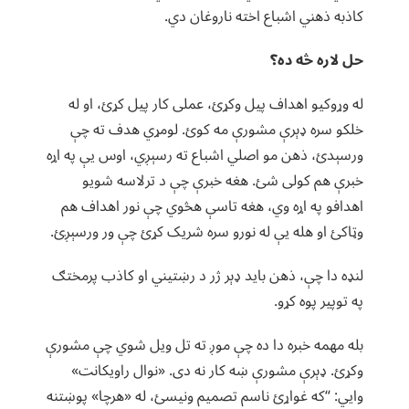
کاذبه ذهني اشباع اخته ناروغان دي.
حل لاره څه ده؟
له وړوکیو اهداف پیل وکړئ، عملی کار پیل کړئ، او له
خلکو سره ډېرې مشورې مه کوئ. لومړي هدف ته چې
ورسېدئ، ذهن مو اصلي اشباع ته رسېږي، اوس یې په اړه
خبرې هم کولی شئ. هغه خبرې چې د ترلاسه شویو
اهدافو په اړه وي، هغه تاسې هڅوي چې نور اهداف هم
وټاکئ او هله یې له نورو سره شریک کړئ چې ور ورسېږئ.
لنډه دا چې، ذهن باید ډېر ژر د رښتیني او کاذب پرمختګ
په توپیر پوه کړو.
بله مهمه خبره دا ده چې موږ ته تل ویل شوي چې مشورې
وکړئ. ډېرې مشورې ښه کار نه دی. «نوال راویکانت»
وایي: “که غواړئ ناسم تصمیم ونیسئ، له «هرچا» پوښتنه