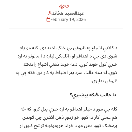
52
عبدالحمید هڅاند
February 19, 2026
د کاذبې اشباع په ناروغي ډېر خلک اخته دي.‌ کله مو پام
شوی دی چې د اهدافو او راتلونکې لپاره د ارمانونو په اړه
خبرې کول خوند کوي. دغه خوند ذهني اشباع رامنځته
کوي. له دغه حالت سره ډېر احتیاط په کار دی ځکه چې په
ناروغي بدلېږي.
دا حالت څنګه پېښېږي؟
کله چې موږ د خپلو اهدافو په اړه خبرې پیل کړو، که څه
هم عملي کار نه کوو، خو زموږ ذهن انګېري چې ګوندې
پرمختګ کوو. ‌ذهن مو د خوند هورمونونه ترشح کېږي او