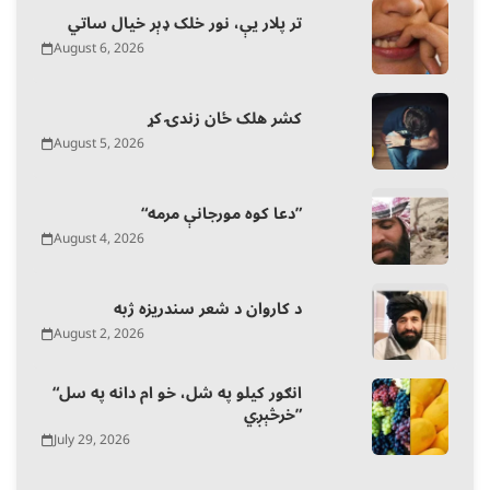
تر پلار یې، نور خلک ډېر خیال ساتي
August 6, 2026
کشر هلک ځان زندۍ کړ
August 5, 2026
“دعا کوه مورجانې مرمه”
August 4, 2026
د کاروان د شعر سندریزه ژبه
August 2, 2026
“انګور کیلو په شل، خو ام دانه په سل
خرڅېږي”
July 29, 2026