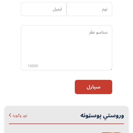
نوم
ایمیل
ستاسو
نظر
10000
سپارل
وروستي پوسټونه
نور وګوره