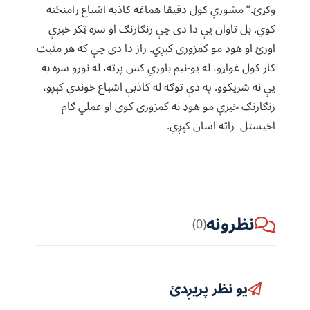
وکړئ.‌” مشورې کول دقیقا هماغه کاذبه اشباع رامنځته
کوي. بل تاوان یې دا دی چې رنګارنګ او سره ټکر خبرې
اورئ او هوډ مو کمزوری کېږي.‌ راز دا دی چې که هر مثبت
کار کول غواړو، له یو-نیم باوري کس پرته، له نورو سره به
یې نه شریکوو.‌ په دې توګه له کاذبې اشباع خوندي کېږو،
رنګارنګ خبرې مو هوډ نه کمزوری کوی او عملي ګام
اخیستل راته اسان کېږي.
نظرونه
(0)
یو نظر پریږدئ