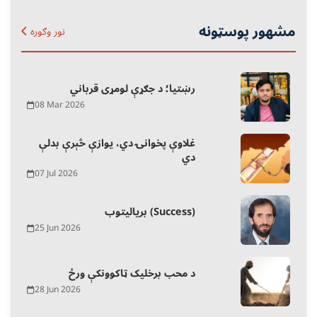
مشهور پوسټونه
نور وګوره
رښتیا؛ د جګړې لومړی قرباني
08 Mar 2026
غلاوې پخوانۍ دي، یوازې څېرې بدلې
دي
07 Jul 2026
بریالیتوب (Success)
25 Jun 2026
د محب برخلیک ټاکوونکې ورځ
28 Jun 2026