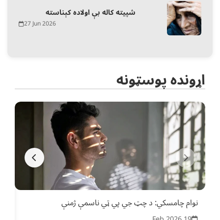
شپیته کاله بې اولاده کېناسته
27 Jun 2026
اړونده پوسټونه
نوام چامسکي: د چټ جي پي ټي ناسمې ژمنې
د ښ
فرص
19 Feb 2026