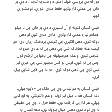
موږ له دې پروسې خوند اخلو. د وخت په تېرېدا، د دې پر
ځای چې عملي کار وکړو، فقط خبرې، غورې، او مشورې
کوو.
ځیني کسان کلونه او آن لسیزې د دې پر ځای چې د خپلو
اهدافو لپاره عملي کار وکړي، مازې خبرې کوي او ذهن
دوکه کوي. ذهن انګېري چې ګوندې پرمختګ روان دی. خو
کیسه هله خطرناکه شي چې ذهن یې له عادي خبرو نه
اغېزمن کېږي او هغه هورمونونه چې پخوا یې ترشح کول،
اوس یې نه کوي. اوس نو کس مجبور شي چې خبرې لیږ
غټې کړي چې ذهن دوکه کړي.‌ اخر دا چې لاپې شاپې پیل
کړي.
ځیني کسان به مو لیدلي وي چې خلک یې «لاپو» بولي.‌
دغه کسان هم د خپل تېر ژوند او هم راتلونکي په اړه لاپې
وولي. هر کار یې کارنامه وي،‌ فقط فرق دا وي چې حقیقي
نه وي او د دوئ ذهني خیال پلوونه وي. دغه کسان په