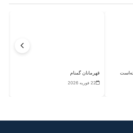
ه‌است
قهرمانان گمنام
میا
می
22 فوریه 2026
25