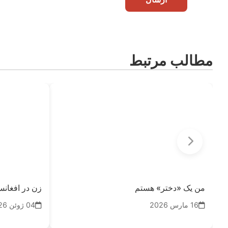
مطالب مرتبط
من یک «دختر» هستم
زن در افغان
16 مارس 2026
04 ژوئن 2026