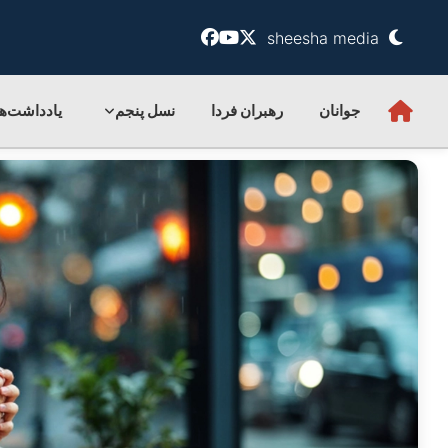
sheesha media
جوانان
رهبران فردا
نسل پنجم
یادداشت‌ها