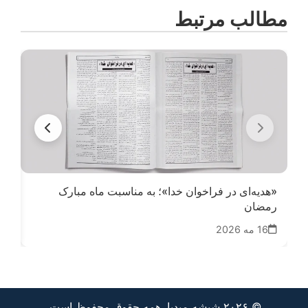
مطالب مرتبط
«هدیه‌ای در فراخوان خدا»؛ به مناسبت ماه مبارک
روا
رمضان
هزا
16 مه 2026
21
© ۲۰۲۶ شیشه میدیا. همه حقوق محفوظ است.