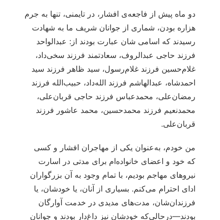
دو ماه پیش از فاجعه‌ی افشار، در تایمنی، تنها به جرم
هزاره بودن، شماری از جوانان شریف ما به شهادت
رسیدند که اسامی شان عبارت بودند از: عبدالواحد
فرزند حاجی عبدالروف، سعادتمند فرزند سخی‌داد،
غلام‌حسین فرزند غلام‌رسول، سید ظاهر فرزند سید
احمدشاه، عبدالهاشم فرزند الله‌داد، حبیب‌الله فرزند
رمضان‌علی، محمدعباس فرزند حاجی قربان‌علی،
محمدنعیم فرزند محمدحسین، محمد عاشور فرزند
قربان‌علی.
من خودم، به‌عنوان یکی از مهاجران افشار و کسی
که خود و اعضای خانواده‌ام برای مدتی در اسارت
نیروهای مهاجم بودیم، با تمام وجود به آن بزرگواران
ادای احترام می‌کنم. بسیاری از آنان، یا خودشان، یا
فرزندان‌شان، مدت‌های مدیدی در خدمت آوارگان
بودند—درحالی‌که خودشان نیز داغ‌دار بودند و جوانان