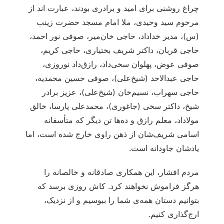
چراغ روشنی برای امید و برادری بودند، عبارت اند از
مرحوم سید وحیدی، ملا امام مسجد حضرت زینب
(س)، مدیر خداداد، حاجی خان‌میر، صوفی نور احمد،
حاجی قربان، داکتر شریف بختیاری، حاجی کریم،
صوفی عوض، پهلوان سخی‌داد، رازق‌داد نوروزی،
حاجی عبدالاحد (شیخ‌علی)، صوفی حسین محمدیه،
حاجی سهراب، نسیم‌خان (شیخ‌علی)، عزیز برادر
شیخ، داکتر سخی (جاغوری)، محمدعلی پارسا، خالق
مولاداد، معلم رازق و ده‌ها تن دیگر که متأسفانه
اسامی شریف‌شان از ذهن راوی خارج شده است، اما
یادشان جاودانه است.
مردم افشار، این همکاری صادقانه و خالصانه را
هرگز فراموش نخواهند کرد. کاش روزی برسد که
بتوانیم دستان همه‌ی شما را ببوسیم و از نزدیک،
ارج‌گذاری کنیم.