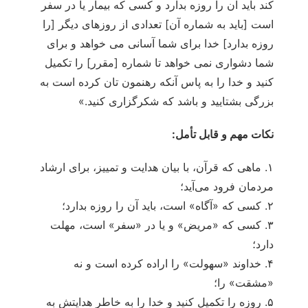
كند بايد آن را روزه بدارد و كسى كه بيمار يا در سفر
است [بايد به شماره آن] تعدادى از روزهاى ديگر [را
روزه بدارد] خدا براى شما آسانى مى‏ خواهد و براى
شما دشوارى نمى‏ خواهد تا شماره [مقرر] را تكميل
كنيد و خدا را به پاس آنكه رهنمون تان كرده است به
بزرگى بشتاييد و باشد كه شكرگزارى كنيد.»
نکات مهم و قابل تأمل:
۱. ماهی که قرآن، با بیان هدایت و تمییز، برای ارشاد
مردمان فرود می‌آید؛
۲. کسی که «آگاه» است، باید آن را روزه بدارد؛
۳. کسی که «مریض» و یا در «سفر» است، مهلت
دارد؛
۴. خداوند «سهولت» را اراده کرده است و نه
«مشقت» را؛
۵. روزه را تکمیل کنید و خدا را به خاطر هدایتش به