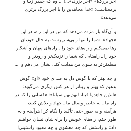
اجر بزرگ!» «اجر بزرگ»…! … وه که چقدر زیبا و
پرمعناست: «خدا مجاهدین را با اجر بزرگ برتری
می‌دهد»!
و آن‌گاه باز مژده می‌دهد که من در این راه، در این
«جهاد»، شما را تنها و بی‌سرپرست به حال خودتان
رها نمی‌کنم و راه‌های خود را ـ راه‌های پنهان و آشکار
خود را ـ راه‌هایی که شما را نزدیک‌تر و زودتر و
مطمئن‌تر به سوی من هدایت کند، نشان می‌دهم و ….
و چه بهتر که با گوش دل به صدای خود «او» گوش
بدهیم که بهتر و زیباتر از هر کس دیگری می‌گوید:
«الذین جاهدوا فینا، لنهدینهم سبلنا»: «کسانی را که در
راه ما ـ به خاطر وصال ما ـ جهاد و تلاش کنند،
هرآیینه و به طور حتم، تأکید را نگاه کن! هرآیینه و به
طور حتم، راه‌های خویش را برای‌شان نشان خواهیم
داد» و راستش که چه معشوق و چه معبود راستینی!