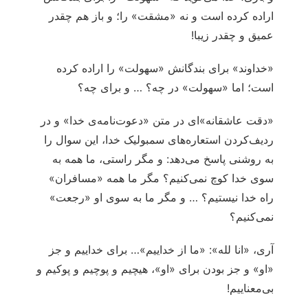
اراده کرده است و نه «مشقت» را؛ و باز هم چقدر
عمیق و چقدر زیبا!
«خداوند» برای بندگانش «سهولت» را اراده کرده
است؛ اما «سهولت» در چه؟ … و برای چه؟
«دقت عاشقانه‌»ای در متن «دعوت‌نامه‌ی خدا» و در
ردیف‌کردن استعاره‌های سمبولیک خدا، این سوال را
به روشنی پاسخ می‌دهد: و مگر راستی، ما همه به
سوی خدا کوچ نمی‌کنیم؟ مگر ما همه «مسافران»
راه خدا نیستیم؟ … و مگر ما به سوی او «رجعت»
نمی‌کنیم؟
آری، «انا لله»: «ما از خداییم»… برای خداییم و جز
«او» و جز بودن برای «او»، هیچیم و پوچیم و پوکیم و
بی‌معناییم!