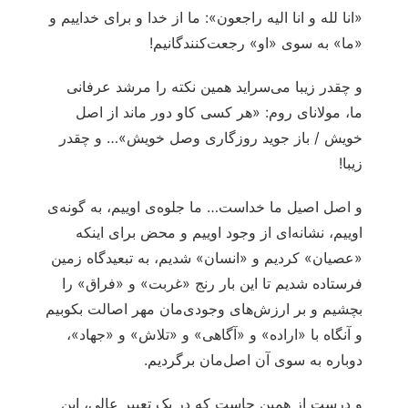
«انا لله و انا الیه راجعون»: ما از خدا و برای خداییم و
«ما» به سوی «او» رجعت‌کنندگانیم!
و چقدر زیبا می‌سراید همین نکته را مرشد عرفانی
ما، مولانای روم: «هر کسی کاو دور ماند از اصل
خویش / باز جوید روزگاری وصل خویش»… و چقدر
زیبا!
و اصل اصیل ما خداست… ما جلوه‌ی اوییم، به گونه‌ی
اوییم، نشانه‌ای از وجود اوییم و محض برای اینکه
«عصیان» کردیم و «انسان» شدیم، به تبعیدگاه زمین
فرستاده شدیم تا این بار رنج «غربت» و «فراق» را
بچشیم و بر ارزش‌های وجودی‌مان مهر اصالت بکوبیم
و آنگاه با «اراده» و «آگاهی» و «تلاش» و «جهاد»،
دوباره به سوی آن اصل‌مان برگردیم.
و درست از همین جاست که در یک تعبیر عالی، این