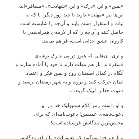
«یقین» و این «درک» و این «شهادت»، «مسافر»اند،
این‌ها نیز «مهلت» دارند تا چند روز دیگر، تا که به
ثبات و استقرار دست یابند و آن‌چه را شایسته است
حاصل کنند و آن‌چه را که از لازمه‌ی همراه‌شدن با
کاروان عشق خدایی است، فراهم نمایند.
و آری، آن‌هایی که هنوز در پی تدارک توشه‌ی
«سفر»اند، باز هم مهلت دارند تا خود را آماده سازند و
آنگاه در کمال اطمینان روح و یقین فکر و اعتماد
ایمان حرکت کنند و بروند و به شهر رمضان برسند و
دعوت خدا را لبیک گویند….
و این است رمز کلام سمبولیک خدا در این
دعوت‌نامه‌ی عمیقش؛ دعوت‌نامه‌ای که برای
مخلص‌ترین بندگانش فرستاده است!
و باری، خدا می‌گوید که «سهولت» را برای بندگانش