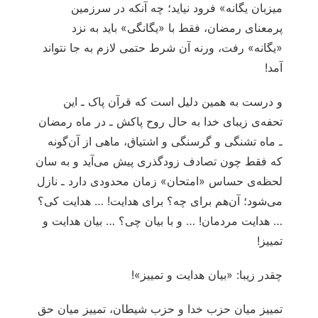
میزبان یگانه» فرود نیاید؛ چه آنکه در سرزمین
پرمعنای رمضان، فقط با «یگانگی» باید به نزد
«یگانه» رفت، ورنه آن شرط حتمی لازم به جا نتواند
آمد!
و درست به همین دلیل است که قرآن پاک ـ این
تحفه‌ی زیبای خدا به حال روح پاکش ـ در ماه رمضان
ـ ماه تشنگی و گرسنگی و اشتیاق، ماهی از آن‌گونه
که فقط چون تصادف زودگذری پیش می‌آید و به سان
لحظه‌ی حساس «امتحان» زمان محدودی دارد ـ نازل
می‌شود؛ آن‌هم برای چه؟ برای هدایت! … هدایت کی؟
… هدایت مردمان! … و با بیان چی؟ … بیان هدایت و
تمییز!
چقدر زیبا: «بیان هدایت و تمییز»!
تمییز میان حزب خدا و حزب شیطان، تمییز میان حق