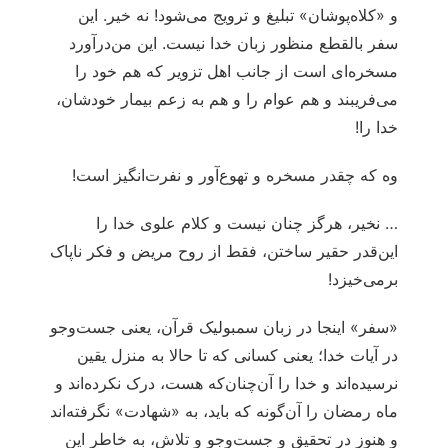
و «کلاه‌پوشان» تبلیغ و ترویج می‌شود! نه خیر. این
سفر بالقطع منظور زبان خدا نیست. این من‌درآورد
مسخره‌ای است از جانب اهل تزویر که هم خود را
می‌فریبند و هم عوام را و هم به زعم بیمار خودشان،
خدا را!
وه که چقدر مسخره و تهوع‌آور و نفرت‌انگیز است!
… نخیر، هرگز چنان نیست و کلام علوی خدا را
این‌قدر حقیر ساختن، فقط از روح مریض و فکر ناپاک
برمی‌خیزد!
«سفر» اینجا در زبان سمبولیک قرآن، یعنی جست‌وجو
در آیات خدا؛ یعنی کسانی که تا حالا به منزل یقین
نرسیده‌اند و خدا را آن‌چنان‌که هست، درک نکرده‌اند و
ماه رمضان را آن‌گونه که باید، به «شهادت» نگرفته‌اند
و هنوز در تحقیق و جست‌وجو و تلاش، به خاطر این