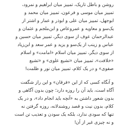
روشن و باطل تاریک، تمییز میان ابراهیم و نمرود،
تمییز میان موسی و فرعون، تمییز میان محمد و
ابوجهل، تمییز میان علی و ابوذر و عمار و اشتر از
یک‌سو و معاویه و عمروعاص و ابن‌ملجم و عثمان و
عبدالرحمان عوف از سوی دیگر، تمییز میان حسین و
عباس و زینب از یک‌سو و یزید و عمر سعد و ابن‌زیاد
از سوی دیگر، تمییز میان اسلام «امامت» و اسلام
«خلافت»، تمییز میان «تشیع علوی» و «تشیع
صفوی» و در یک کلام، تمییز میان نور و ظلمت!
و آنگاه کسی که از این «فرقان» و این راز شگفت
آگاه است، باید آن را روزه دارد؛ چون بدون آگاهی و
بدون شعور داشتن به «آنچه باید انجام داد»، و در یک
کلام، بدون نیت و قصد روشندلانه، روزه گرفتن نه
تنها که سودی ندارد، بلکه یک سودن و تعذیب تن است
و نه چیزی غیر از آن!