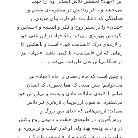
این «جهاد» نخستین تلاش انسانی وی را جهت
می‌بخشد و با قراردادنش در منظومه‌ی منظم و
هماهنگی که «عبادت» نام دارد، بنای جدیدی از
«شدن» را بر بستر روح و فکر و اندیشه و احساس و
نگرشش پی‌ریزی می‌کند. بناءً جهاد در این تلقی خود
از لازمه‌ی درک «انسانیت خود» است و بالعکس، تا
زمانی که این «انسانیت» با کسی باشد، «جهاد» نیز
در همگامی‌اش طی طریقت می‌کند و ….
و چنین است که ماه رمضان را ماه «جهاد» نیز
می‌خوانیم؛ بدین معنی که همان‌طوری که انسان
صائم با کلیه‌ی تمایلات مادی و پست و بی‌ارزش خود
می‌ستیزد، به سوی ارزش‌های تازه‌تری نیز تلاش
می‌کند؛ ارزش‌هایی که خدای بس بزرگ و
ارزش‌آفرین، در طلیعه‌ی خلقت با دمیدن روح پاکش،
در وی به ودیعه نهاد ولی او غبار غفلت و تن‌پروری و
تنبلی را بر رویش کشید و از چشمش پنهان کرد. … و