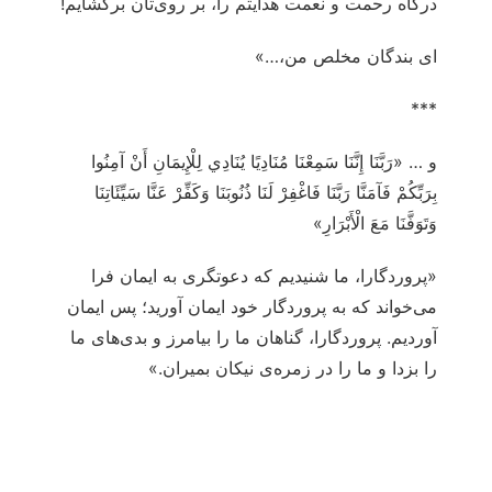
درگاه رحمت و نعمت هدایتم را، بر روی‌تان برگشایم!
ای بندگان مخلص من،…»
***
و … «رَبَّنَا إِنَّنَا سَمِعْنَا مُنَادِيًا يُنَادِي لِلْإِيمَانِ أَنْ آمِنُوا
بِرَبِّكُمْ فَآمَنَّا رَبَّنَا فَاغْفِرْ لَنَا ذُنُوبَنَا وَكَفِّرْ عَنَّا سَيِّئَاتِنَا
وَتَوَفَّنَا مَعَ الْأَبْرَارِ»
«پروردگارا، ما شنیدیم که دعوتگری به ایمان فرا
می‌خواند که به پروردگار خود ایمان آورید؛ پس ایمان
آوردیم. پروردگارا، گناهان ما را بیامرز و بدی‌های ما
را بزدا و ما را در زمره‌ی نیکان بمیران.»