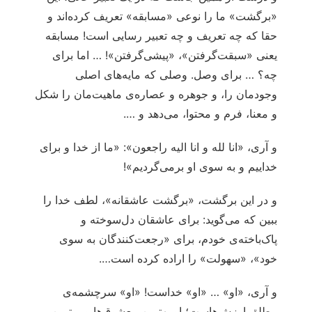
«برگشت» ما را نوعی «مسابقه» تعریف کرده‌اند و
حقا که چه تعریف و چه تعبیر رسایی است! مسابقه
یعنی «سبقت‌گرفتن»، «پیشی‌گرفتن»! … اما برای
چه؟ … برای وصل. وصلی که مایه‌های اصلی
وجودمان را، و جوهره و عصاره‌ی ماهیت‌مان را شکل
و معنا، فرم و محتوا، می‌دهد و ….
و آری، «انا لله و انا الیه راجعون»: «ما از خدا و برای
خداییم و به سوی او برمی‌گردیم»!
و در این برگشت، «برگشت عاشقانه»، لطف خدا را
ببین که می‌گوید: برای عاشقان دل‌سوخته و
پاک‌باخته‌ی خودم، برای «رجعت‌کنندگان به سوی
خود»، «سهولت» را اراده کرده است….
و آری، «او» … «او» خداست! «او» سرچشمه‌ی
مطلق ارزش‌هاست؛ او بهترین معشوق‌ها و برترین