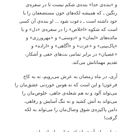
و «بنده‌ی خدا» بنده‌ی شکم نیست تا در سفره‌ی
رنگین ـ که همیشه لکه‌های خون مستضعفان را با
خود داشته است ـ دعوت شود … او بنده‌ی آن کسی
است که شکوه «اخلاص» را در سفره‌ی «دل» و با
مائده‌های «ایمان» و «دوستی» و «مهرورزی» و
«پاک‌بینی» و «عزت» و «آگاهی» و «اراده» و
«عصیان» در برابر تمامی بت‌های خفی و آشکار،
تقدیم مهمانانش می‌کند.
آری، در ماه رمضان به عرش می‌رویم، نه به کاخ
فرعون! و این است که نه هوس خوردنی عشق‌مان را
می‌تواند آلود و نه هم شعله‌ی جاهی، خلوص‌مان را
می‌تواند به آتش کشید و نه ننگ آسایش و رفاهی،
دامن پاکیزه‌ی شوق وصال‌مان را می‌تواند به لکه
گرفت!
در این ماه، آن‌چه انتهای خط پروازمان را ترسیم