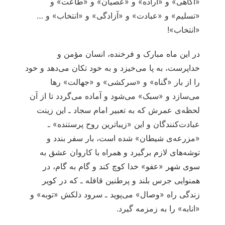
«آگاهی» و «اراده» و «عصیان» و «طاعت» و
«تسلیم» و «عبادت» و «آزادگی» و «انتخاب» و …
«انتخاب»!
در این ماه مبارک و فرخنده، انسان مؤمن و
خداپرست، به پا می‌خیزد و به خود تکان می‌دهد و خود
را از بار «گناه» و «سرکشی» و «جهالت» رها
می‌سازد و «سبک» می‌شود و آماده‌ می‌گردد تا از آن
لحظه‌ی عمرش که به تعبیر امام سجاد ـ این زینت
عبادت‌کنندگان و این «زیباترین روح پرستنده» ـ
«مزرعه‌ی شیطان» شده است، بار سفر بندد و
توشه‌های لازم برگیرد و همراه با کاروان عشق به
سوی شهر «عفو» خدا کوچ کند و گام به گام، در
همنوایی جرس بلند و پرطنین قافله ـ که در کویر
زندگی راه «وصال» می‌پوید ـ سرود دلکش «توبه» و
«انابه» را به زمزمه گیرد.