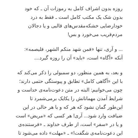
روزه بدون اشراف کامل به رموزات آن ـ که خود
بدون شک یک مکتب کامل است ـ فقط به درد
خودارضایی خشکه‌مقدس‌های قالبی و یا دجالان
مردم‌فریب می‌خورد و بس!
… و آری، تنها «فمن شهد منکم الشهر، فلیصمه»:
آنکه «آگاه» است، «باید» آن را روزه گیرد….
و بعد، به همین منظور، دو سمبولی را ذکر می‌کند که
با این «آگاهی کامل» تطابق و پیوستگی حتمی دارند؛
چون می‌خوانیم: البته در متن دعوت‌نامه‌ی خداست و
شرایط آمدن مهمانانش را یکایک برمی‌شمرد تا
این‌طور گمان نشود که هر که و با هر حالی در این
ضیافت وارد شود… آری! هر کسی که «مریض» است
و یا در «سفر» است، از طرف خداوند ـ «فرستنده‌ی
این دعوت‌نامه‌ی شگفت!» ـ «مهلت» داده می‌شود تا