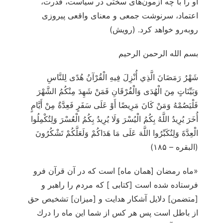
او را با چه آزمون‌های سختی در سیاست، قدرت،
اعتماد، سرنوشت جمعی و معنای واقعی پیروزی
روبه‌رو خواهد کرد. (رویش)
بسم الله الرحمن الرحیم
شَهْرُ رَمَضَانَ الَّذِي أُنْزِلَ فِيهِ الْقُرْآنُ هُدًى لِلنَّاسِ
وَبَيِّنَاتٍ مِنَ الْهُدَى وَالْفُرْقَانِ فَمَنْ شَهِدَ مِنْكُمُ الشَّهْرَ
فَلْيَصُمْهُ وَمَنْ كَانَ مَرِيضًا أَوْ عَلَى سَفَرٍ فَعِدَّةٌ مِنْ أَيَّامٍ
أُخَرَ يُرِيدُ اللَّهُ بِكُمُ الْيُسْرَ وَلَا يُرِيدُ بِكُمُ الْعُسْرَ وَلِتُكْمِلُوا
الْعِدَّةَ وَلِتُكَبِّرُوا اللَّهَ عَلَى مَا هَدَاكُمْ وَلَعَلَّكُمْ تَشْكُرُونَ
(البقره – ۱۸۵)
«ماه رمضان [همان ماه] است كه در آن قرآن فرو
فرستاده شده است [كتابى ] كه مردم را راهبر و
[متضمن] دلايل آشكار هدايت و [ميزان] تشخيص حق
از باطل است پس هر كس از شما اين ماه را درك