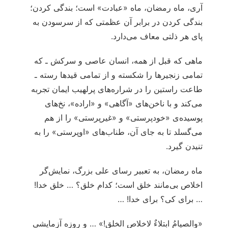
آری، ماه رمضان، ماه «عبادت» است؛ بندگی کردن؛
بندگی کردن در برابر آن عظمتی که از سرسودن به
پای هر ذلتی معاف می‌دارد.
ماهی که قبل از همه، انسان عاصی و سرکش ـ که
تمامی زنجیرها را شکسته و از تمامی قیدها رسته ـ
طاعت راستین را در شراره‌های پرلهیب ایمان تجربه
می‌کند و با ناخن‌های «آگاهی» و «اراده»، نخ‌های
پوسیده‌ی «خودپرستی» و «غیرپرستی» را از هم
می‌گسلد تا به جای آن، طناب‌های «اوپرستی» را به
تنیدن گیرد.
ماه رمضان، به تعبیر رسای علی بزرگ، نمایش‌گر
اخلاص بی‌مانند خلق است؛ کدام خلق؟ … خلق خدا!
… برای کی؟ برای خدا! …
«والصیامُ ابتلاءٌ لاخلاص الخلق!» … و روزه آزمایشی