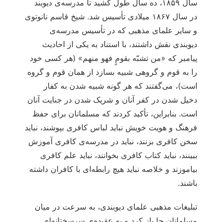
سال ۱۸۵۹، ده سال طول کشید تا مدرسه‌ی دیوبند
در سال ۱۸۶۷ میلادی تأسیس شد. شیخ قاسم نانوتوی
و سایر علمای مذهبی که در تأسیس مدرسه‌ی
دیوبندی نقش داشتند، با استناد به یکی از احادیث
پیامبر که «من تشبّه بقومٍ فهو منهم» (هر کسی خود
را به قوم و گروهی شبیه بسازد از همان قوم و گروه
است)، می‌گفتند که هر گونه شبیه شدن به کفار
دخیل شدن در کفر آنان و شریک شدن در جنایت آنان
است. بنابراین، تأكید كردند كه مسلمانان برای حفظ
فرهنگ و هویت خویش نباید لباس کافری بپوشند، نباید
سخن کافری بزنند، نباید در مدرسه‌ی کافری آموزش
ببینند، نباید کتاب کافری بخوانند، نباید علم کافری
بیاموزند و خلاصه نباید هیچ رابطه‌ای با کافران داشته
باشند.
تبلیغات مذهبی علمای دیوبندی، به سرعت در میان
مسلمانان جا باز کرد و به عقیده‌ی سرسختانه‌ای