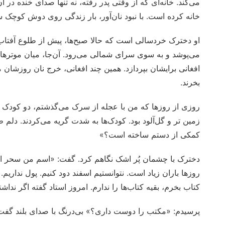
می‌کند. خانه‌ای که از وقتی پدر رفته، نه تنها صدای خنده د
خانه کرده است. با نبود نان‌آور، بار زندگی روی دوش کوچک 
او دخترک خردسالی است که حالا صبح‌ها، پیش از طلوع آفتاب، 
می‌پوشد و به سوی سرای شمالی می‌رود. آن‌جا، میان موترها و
افغانی برایشان بپردازد. همین چند افغانی، خرج نان روزشان
بخرند.
روزی از روزها که من با عجله از سرک می‌گذشتم، دو کودک را د
زمین تر و گل‌آلود بود. کودک‌ها به شدت گریه می‌کردند. دلم
کمکی از دستم ساخته ا‌ست؟»
دخترک با چشمان پُر اشک نگاهم کرد. گفت: «اسم من سحر اس
روزها باران زیاد است. نتوانستیم اسفند دود کنیم. پول ندار
کتاب بخرم، بقیه کتاب‌ها را ندارم. امروز استاد گفته اگر ند
پرسیدم: «مکتب را دوست داری؟» بی‌درنگ با صدای بلند گفت: