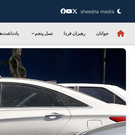
sheesha media
جوانان
رهبران فردا
نسل پنجم
یادداشت‌ها