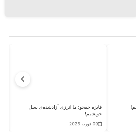
م!
فایزه حقجو: ما انرژی آزادشده‌ی نسل
فاط
خویشیم!
09
09 فوریه 2026