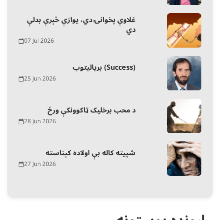
غلاوې پخوانۍ دي، یوازې څېرې بدلې
دي
07 Jul 2026
بریالیتوب (Success)
25 Jun 2026
د محب برخلیک ټاکوونکې ورځ
28 Jun 2026
شپیته کاله بې اولاده کېناسته
27 Jun 2026