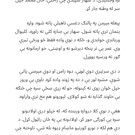
نره وجنګېدی، د سهار سپېدې چې راختې، خان محمد خپل
سر له وطنه جار کړ.
پېغله مېرمن په پالنګ دغسې ناهیلي پاته شوه، واړه
یتمان ترې پاته شول. سهار یې جنازه کلي ته راوړه، کلیوال
ورباندې خوابدي و، ځکه د نوي واده فقط څو ورځې تیرې
وې. عمر یې تر پنځه دیرشو نه و اوښتی، خو ارمانونه یې
ګور ته ورسره یووړل.
د دې سرتېري دوې لوڼې، دوه زامن او دوې مېرمنې پاتې
شوې. مشره لور یې د ده په ژوند واده کړه. ناوې یې ورور
خپل ځوان زوی ته کېنوله، خو له زړې ښځې سره چې څنګه
یې خاوند ګذاره نه شو کولای، لېورونو هم مخ ترې واړاوه.
هغې د نوې کلا دروازه وربنده که، له خپلو درې اولادونو
سره یې کورګی جوړ کړ، اولادونه یې په ځان راټول کړل. د
دې هم لکه د نورو کورنیو ماښام ډيوه بله شي، ناوخته چې