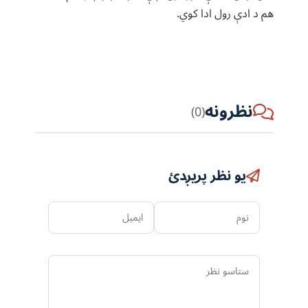
هم د ادې رول ادا کوي.
نظرونه
(0)
یو نظر پریږدئ
نوم
ایمیل
ستاسو
نظر