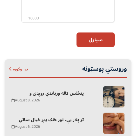
10000
سپارل
وروستي پوسټونه
نور وګوره
پنځلس کاله ورباندې روږدی و
August 8, 2026
تر پلار یې، نور خلک ډېر خیال ساتي
August 6, 2026