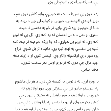
یې له مرګه ورباندې راګرځېدلي وي.
زه د دوی بې سرپنا حالت ته ځورېږم، وایم کاش دوی هم د
نورو غوندې اغوستلی، خوړلی او ګرځیدلی چې د ژوند په
مانا او خوښیو پوه شوي وای. تر څو به دغسې ناامیده
ستړی او دبل د لاس احسان ته په تمه وي. تل یې له نورو
تمه وي، له نورو یې غواړي، که چا ورکه خو ښه تر ښه، کنه
شپه یې دغسې په نهره تیره وي. ماښام تر بل شوي څراغ
یوه مور درې اولادونه راتاو وي، کیسې کوي او د ژوند دغه
اوږد مزل چې دوی ته تر نورو اوس ډېر سخت شوی،
مخته بیایي.
نه ویره لري، نه د ترس په کیسه کې دي، د هر بل ماشوم
په اغوستو جامو کې یې سترګې وي. مور اولادونو ته
ځورېږي او اولادونو د مور ناهیلۍ ته سترګې غړوي چې
کاش پلار مو وای او یو چا ته مو په بابا ویلای. دغې مور
ځان اوس داسې جوړ کړی، چې د اولادونو لپاره هم د بابا