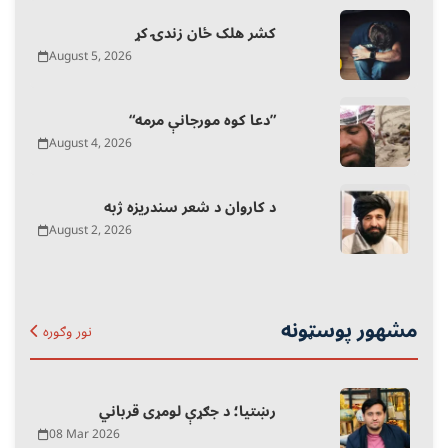
کشر هلک ځان زندۍ کړ
August 5, 2026
“دعا کوه مورجانې مرمه”
August 4, 2026
د کاروان د شعر سندریزه ژبه
August 2, 2026
مشهور پوسټونه
نور وګوره
رښتیا؛ د جګړې لومړی قرباني
08 Mar 2026