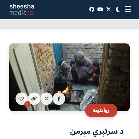
0
روایتونه
د سرتېري مېرمن