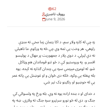
62
رووف ناصري
June 9, 2026
زه چې له کاره ولاړ سم، د اکا یتمان زما مخې ته منډې
راوهي، هر وخت یې تمه وي چې څه به ورکوم. ما ناهیلي
نه دي لېږلي. د دوی پلار د جمهوریت پر مهال د پولیسو
افسر و، په وروستیو کې د څو تنو قوماندان هم وټاکل
شو. له لومړۍ مېرمنې سره یې چندان ګذاره نه کېده، یوه
بله پېغله یې وکړه، ځکه دی ځوان و او غوښتل یې پاته عمر
یې له خوښیو او رنګینو ډک تیر شي.
د خدای او د بنده اراده یوه نه وي. بله ورځ په ولسوالي کې
جنګ و، دی له څو نورو سرتېرو سره جنګ ته ولاړی، ښه په