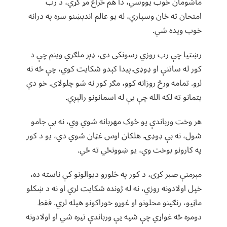
ماشومان خوب یووسي، دا هم څراغ مړ کړي، د رب
امتحان ته ځان وسپاري، له یو عالم اندېښنو سره په درانه
خوب ویده شي.
رښتیا چې رب روزي رسونکی دی، ډېر ملګري وینم چې د
کور له ساتنې او ډوډۍ پیدا کېدو شکایت کوي، چې څه نه
لرو. تمامه ورځ روزانه کوو، مګر کور نه شو چلولای. خو دې
یتمانو ته لکه الله چې یې له اسمانونو رالېږي.
هر وخت ورباندې یو څوک مهربانه شوي وي، نه بې جامو
شول، نه بې ډوډۍ. هلکان اوس غټان شوي دي، یو د کور
په کارونو بوخت وي، یو ښوونځي ته ځي.
مېرمنې صبر کړی، د کور په څلورو دیوالونو کې ناسته ده،
خپل اولادونه روزي، نه له ژونده شکایت لري او نه د ښکلو
ماڼیو، رنګینو محلونو او غوړو خوراکونو هیله لري. فقط
دومره څه غواړي چې شپه یې ورباندې تیره شي او اولادونه