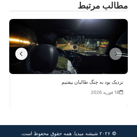
مطالب مرتبط
نزدیک بود به چنگ طالبان بیفتیم
اعتماد (۴۶) –
18 فوریه 2026
14
© ۲۰۲۶ شیشه میدیا. همه حقوق محفوظ است.