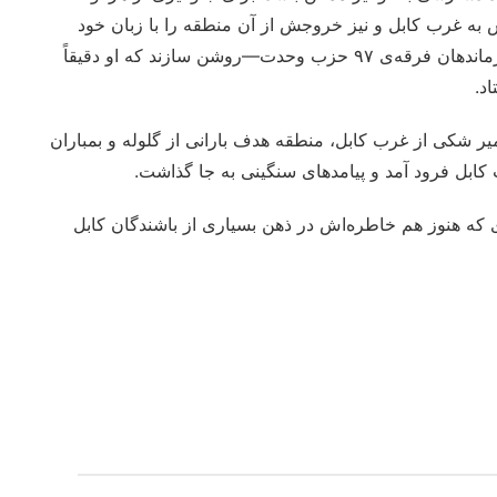
به غرب کابل و نیز خروجش از آن منطقه را با زبان خود
روایت کند. یا دست‌کم، کسانی چون عبدالله و مرتضی—از فرماندهان فرقه‌ی ۹۷ حزب وحدت—روشن سازند که او دقیقاً
د.
ر شکی از غرب کابل، منطقه هدف بارانی از گلوله و بمباران
کابل فرود آمد و پیامدهای سنگینی به جا گذاشت.
از قیام ۲۳ سنبله‌ی ۱۳۷۳ رخ داد—روزی که هنوز هم خاطره‌اش در ذهن بسیاری از باشندگان کابل