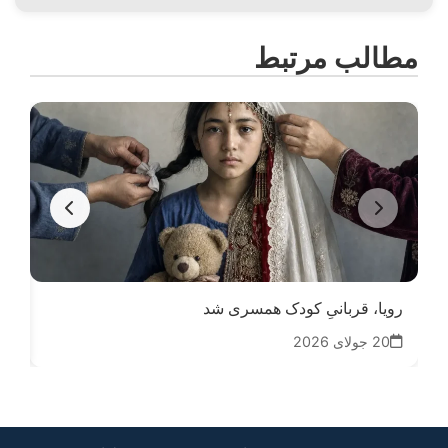
مطالب مرتبط
رویا، قربانیِ کودک همسری شد
دخ
20 جولای 2026
05